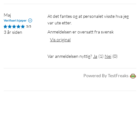
Maj
At det fantes og at personalet visste hva jeg 
Verifisert kjøper
var ute etter.
5/5
Anmeldelsen er oversatt fra svensk
3 år siden
Vis original
Var anmeldelsen nyttig?
Ja
(
1
)
Nei
(
0
)
Powered By TestFreaks