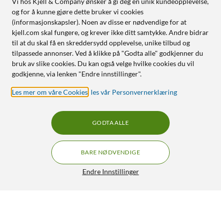
Vi hos Kjell & Company ønsker å gi deg en unik kundeopplevelse,
og for å kunne gjøre dette bruker vi cookies
(informasjonskapsler). Noen av disse er nødvendige for at
kjell.com skal fungere, og krever ikke ditt samtykke. Andre bidrar
til at du skal få en skreddersydd opplevelse, unike tilbud og
tilpassede annonser. Ved å klikke på "Godta alle" godkjenner du
bruk av slike cookies. Du kan også velge hvilke cookies du vil
godkjenne, via lenken "Endre innstillinger".
Les mer om våre Cookies
,
les vår Personvernerklæring
GODTA ALLE
BARE NØDVENDIGE
Endre Innstillinger
Starter for LED-lysrør
69,90
4.5/5