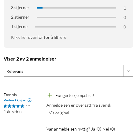
3 stjerner
1
2 stjerner
0
1 stjerne
0
Klikk her ovenfor for å filtrere
Viser 2 av 2 anmeldelser
Relevans
Dennis
Fungerte kjempebra!
Verifisert kjøper
Anmeldelsen er oversatt fra svensk
5/5
1 år siden
Vis original
Var anmeldelsen nyttig?
Ja
(
0
)
Nei
(
0
)