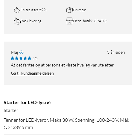
Fri frakt fra 599,-
Fri retur
Rask levering
Hent i butikk, GRATIS!
Maj
3 år siden
5/5
At det fantes og at personalet visste hva jeg var ute etter.
Gå til kundeanmeldelsen
Starter for LED-lysrør
Starter
Tenner for LED-lysrør. Maks 30 W. Spenning: 100-240 V. Mål:
Ø21x39,5 mm.