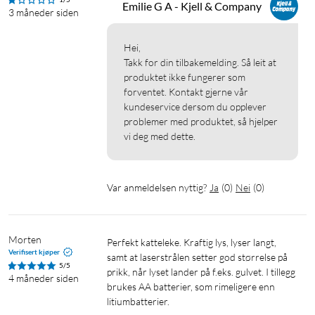
Emilie G A - Kjell & Company
3 måneder siden
Hei,

Takk for din tilbakemelding. Så leit at 
produktet ikke fungerer som 
forventet. Kontakt gjerne vår 
kundeservice dersom du opplever 
problemer med produktet, så hjelper 
vi deg med dette.
Var anmeldelsen nyttig?
Ja
(
0
)
Nei
(
0
)
Morten
Perfekt katteleke. Kraftig lys, lyser langt, 
Verifisert kjøper
samt at laserstrålen setter god størrelse på 
5/5
prikk, når lyset lander på f.eks. gulvet. I tillegg 
4 måneder siden
brukes AA batterier, som rimeligere enn 
litiumbatterier.