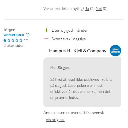
Var anmeldelsen nyttig?
Ja
(
2
)
Nei
(
0
)
Jörgen
Liten og god i hånden
Verifisert kjøper
Svært svak i dagslys
1/5
2 uker siden
Hampus H - Kjell & Company
Hei Jörgen,

Så trist at lyset ikke oppleves like bra 
på dagtid. Laserpekere er mest 
effektive når det er mørkt, men det 
er jo annerledes.
Anmeldelsen er oversatt fra svensk
Vis original