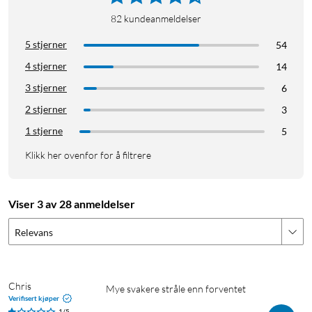
82
kundeanmeldelser
5 stjerner
54
4 stjerner
14
3 stjerner
6
2 stjerner
3
1 stjerne
5
Klikk her ovenfor for å filtrere
Viser 3 av 28 anmeldelser
Relevans
Chris
Mye svakere stråle enn forventet
Verifisert kjøper
1/5