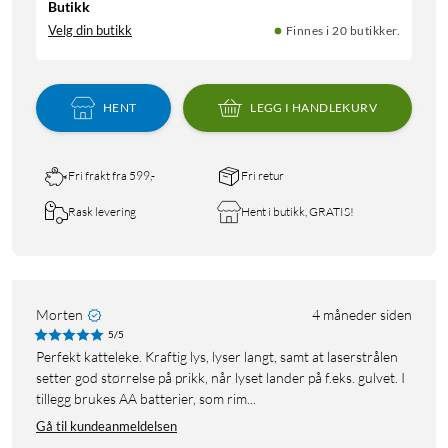
Butikk
Velg din butikk
Finnes i 20 butikker.
HENT
LEGG I HANDLEKURV
Fri frakt fra 599,-
Fri retur
Rask levering
Hent i butikk, GRATIS!
Morten
4 måneder siden
5/5
Perfekt katteleke. Kraftig lys, lyser langt, samt at laserstrålen
setter god størrelse på prikk, når lyset lander på f.eks. gulvet. I
tillegg brukes AA batterier, som rim...
Gå til kundeanmeldelsen