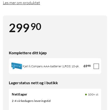
Les mer om produktet
90
299
Komplettere ditt kjøp
69
90
Kjell & Company AAA-batterier (LR03) 10-pk.
Lagerstatus nett og i butikk
Nettlager
100+ st
2-4 virkedagers leveringstid