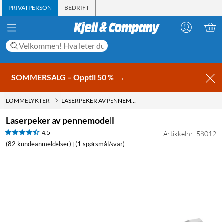
PRIVATPERSON
BEDRIFT
SOMMERSALG – Opptil 50 %
→
LOMMELYKTER
LASERPEKER AV PENNEMODELL
Laserpeker av pennemodell
4.5
Artikkelnr: 58012
(82 kundeanmeldelser)
(1 spørsmål/svar)
|