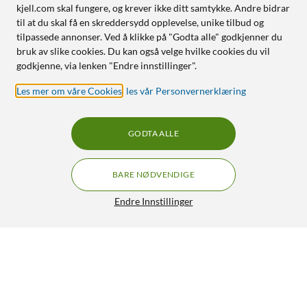
kjell.com skal fungere, og krever ikke ditt samtykke. Andre bidrar
til at du skal få en skreddersydd opplevelse, unike tilbud og
tilpassede annonser. Ved å klikke på "Godta alle" godkjenner du
bruk av slike cookies. Du kan også velge hvilke cookies du vil
godkjenne, via lenken "Endre innstillinger".
Les mer om våre Cookies
,
les vår Personvernerklæring
GODTA ALLE
BARE NØDVENDIGE
Endre Innstillinger
Laserpeker av pennemodell
299,90
4.5/5
HENT
LEGG I HANDLEKURV