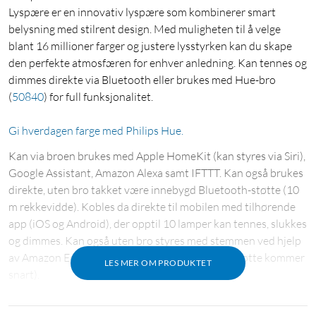
Lyspære er en innovativ lyspære som kombinerer smart
belysning med stilrent design. Med muligheten til å velge
blant 16 millioner farger og justere lysstyrken kan du skape
den perfekte atmosfæren for enhver anledning. Kan tennes og
dimmes direkte via Bluetooth eller brukes med Hue-bro
(
50840
)
for full funksjonalitet.
Gi hverdagen farge med Philips Hue.
Kan via broen brukes med Apple HomeKit (kan styres via Siri),
Google Assistant, Amazon Alexa samt IFTTT. Kan også brukes
direkte, uten bro takket være innebygd Bluetooth-støtte (10
m rekkevidde). Kobles da direkte til mobilen med tilhørende
app (iOS og Android), der opptil 10 lamper kan tennes, slukkes
og dimmes. Kan også uten bro styres med stemmen ved hjelp
av Amazon Echo eller Google Home Assistant (støtte kommer
LES MER OM PRODUKTET
snart).
For full funksjonalitet som fjernstyring utenfor hjemmet,