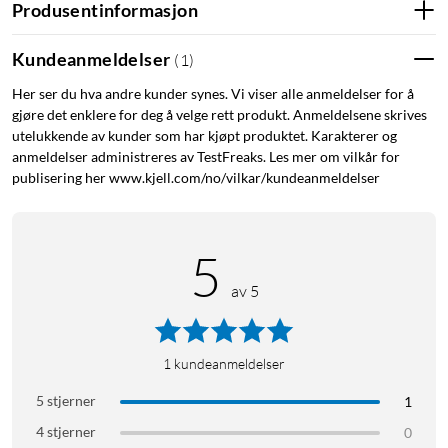
Produsentinformasjon
stemmestyring på mobilen, wake-up-light, tidsplanlegging,
styring av flere rom, og bruk av opptil 50 lamper, kreves
Kundeanmeldelser
(
1
)
Philips Hue-bro
(
50840
)
. Effekt: 6,8 W (tilsvarer ca. 40 W).
CRI: 80. Lysfluks: 500 lm. Sokkel: E27. Energiklasse: G.
Her ser du hva andre kunder synes. Vi viser alle anmeldelser for å
Spenning: 230 V. Levetid: 15000 t. Mål: 146x176x140 mm
gjøre det enklere for deg å velge rett produkt. Anmeldelsene skrives
utelukkende av kunder som har kjøpt produktet. Karakterer og
anmeldelser administreres av TestFreaks. Les mer om vilkår for
publisering her www.kjell.com/no/vilkar/kundeanmeldelser
5
av 5
1
kundeanmeldelser
5 stjerner
1
4 stjerner
0