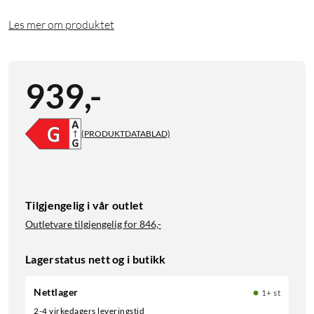
Les mer om produktet
939
,
-
(PRODUKTDATABLAD)
Tilgjengelig i vår outlet
Outletvare tilgjengelig for
846,-
Lagerstatus nett og i butikk
Nettlager
1+ st
2-4 virkedagers leveringstid