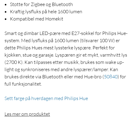
Støtte for Zigbee og Bluetooth
Kraftig lysfluks på hele 1600 lumen
Kompatibel med Homekit
Smart og dimbar LED-pære med E27-sokkel for Philips Hue-
system. Med lysfluks på 1600 lumen (tilsvarer 100 W) er
dette Philips Hues mest lyssterke lyspære. Perfekt for
kjøkken, stue og garasje. Lyspæren gir et mykt, varmhvitt lys
(2700 K). Kan tilpasses etter musikk, brukes som wake up-
light og synkroniseres med andre lyspærer/lamper. Kan
brukes direkte via Bluetooth eller med Hue-bro
(
50840
)
for
full funksjonalitet.
Sett farge på hverdagen med Philips Hue
Les mer om produktet