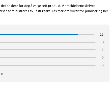
e det enklere for deg å velge rett produkt. Anmeldelsene skrives
ser administreres av TestFreaks. Les mer om vilkår for publisering her
25
3
1
0
0
re