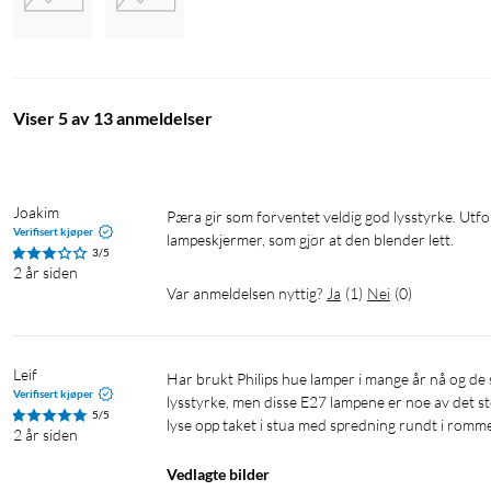
Viser 5 av 13 anmeldelser
Joakim
Pæra gir som forventet veldig god lysstyrke. Utfordringen er at den er veldig lang, så den stikker utenfor de fleste 
Verifisert kjøper
lampeskjermer, som gjør at den blender lett. 
3/5
2 år siden
Var anmeldelsen nyttig?
Ja
(
1
)
Nei
(
0
)
Leif
Har brukt Philips hue lamper i mange år nå og de skuffer ikke. De virker og de lyser lenge.  Ja de er ikke de sterkeste i 
Verifisert kjøper
lysstyrke, men disse E27 lampene er noe av det s
5/5
lyse opp taket i stua med spredning rundt i romm
2 år siden
Vedlagte bilder