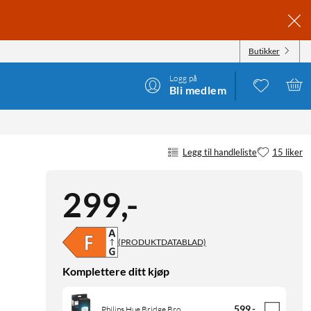
Butikker
Logg på
Bli medlem
Legg til handleliste
15 liker
299
,
-
(PRODUKTDATABLAD)
Komplettere ditt kjøp
599
,
-
Philips Hue Bridge Bro