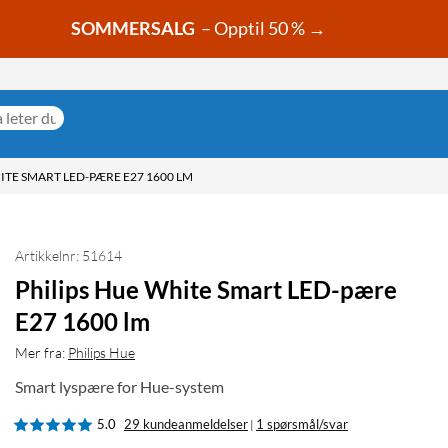
SOMMERSALG
– Opptil 50 % →
ITE SMART LED-PÆRE E27 1600 LM
Artikkelnr: 51614
Philips Hue White Smart LED-pære
E27 1600 lm
Mer fra:
Philips Hue
Smart lyspære for Hue-system
5.0
29 kundeanmeldelser
1 spørsmål/svar
|