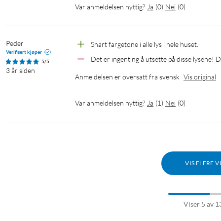
Var anmeldelsen nyttig?
Ja
(
0
)
Nei
(
0
)
Peder
Snart fargetone i alle lys i hele huset.
Verifisert kjøper
Det er ingenting å utsette på disse lysene! 
5/5
3 år siden
Anmeldelsen er oversatt fra svensk
Vis original
Var anmeldelsen nyttig?
Ja
(
1
)
Nei
(
0
)
VIS FLERE 
Viser 5 av 1