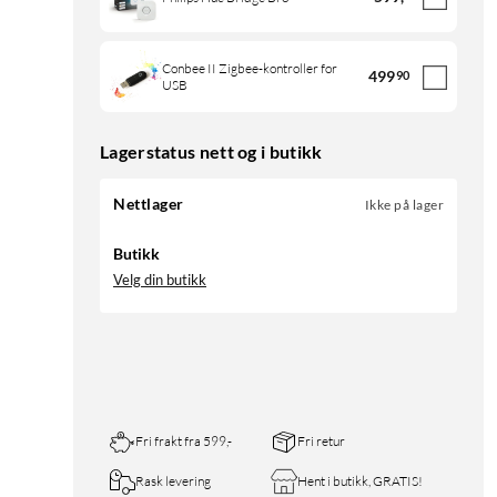
Conbee II Zigbee-kontroller for
499
90
USB
Lagerstatus nett og i butikk
Nettlager
Ikke på lager
Butikk
Velg din butikk
Fri frakt fra 599,-
Fri retur
Rask levering
Hent i butikk, GRATIS!