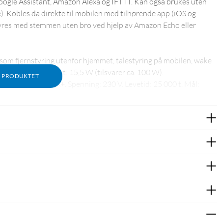
Google Assistant, Amazon Alexa og IFTTT. Kan også brukes uten
. Kobles da direkte til mobilen med tilhørende app (iOS og
tyres med stemmen uten bro ved hjelp av Amazon Echo eller
t, som fjernstyring utenfor hjemmet, talestyring på mobilen, wake
spærer/lamper. Effekt: 15,5 W (tilsvarer ca. 100 W).
M PRODUKTET
7. Energiklasse: A+. Spenning: 230 V. Levetid: 25 000 t. Mål: