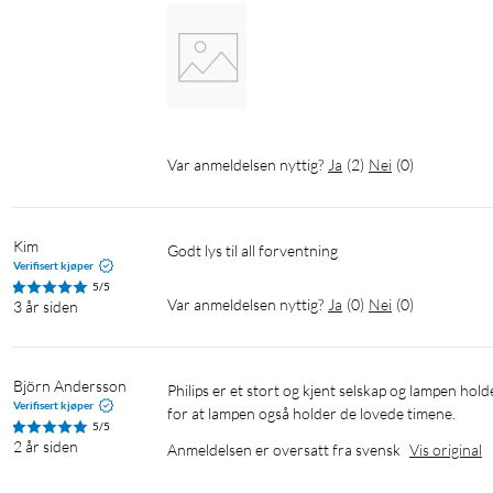
Var anmeldelsen nyttig?
Ja
(
2
)
Nei
(
0
)
Kim
Godt lys til all forventning 
Verifisert kjøper
5/5
Var anmeldelsen nyttig?
Ja
(
0
)
Nei
(
0
)
3 år siden
Björn Andersson
Philips er et stort og kjent selskap og lampen holder det som er lovet. Prisen er relativt høy, så det er bare å krysse fingrene 
Verifisert kjøper
for at lampen også holder de lovede timene.
5/5
2 år siden
Anmeldelsen er oversatt fra svensk
Vis original