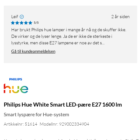
Leif
2 år siden
5/5
Har brukt Philips hue lamper i mange år nå og de skuffer ikke.
De virker og de lyser lenge. Ja de er ikke de sterkeste i
lysstyrke, men disse E27 lampene er noe av det s...
Gå til kundeanmeldelsen
Philips Hue White Smart LED-pære E27 1600 lm
Smart lyspære for Hue-system
Artikkelnr: 51614
Modellnr: 929002334904