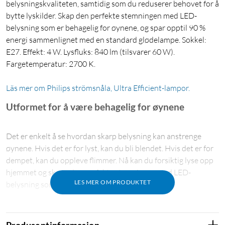
belysningskvaliteten, samtidig som du reduserer behovet for å
bytte lyskilder. Skap den perfekte stemningen med LED-
belysning som er behagelig for øynene, og spar opptil 90 %
energi sammenlignet med en standard glødelampe. Sokkel:
E27. Effekt: 4 W. Lysfluks: 840 lm (tilsvarer 60 W).
Fargetemperatur: 2700 K.
Läs mer om Philips strömsnåla, Ultra Efficient-lampor.
Utformet for å være behagelig for øynene
Det er enkelt å se hvordan skarp belysning kan anstrenge
øynene. Hvis det er for lyst, kan du bli blendet. Hvis det er for
dempet, kan du oppleve flimmer. Nå kan du forsiktig lyse opp
hjemmet og skape den perfekte stemningen med LED-
LES MER OM PRODUKTET
belysning som er behagelig for øynene.
Bedre for både lommeboken og planeten
Produsentinformasjon