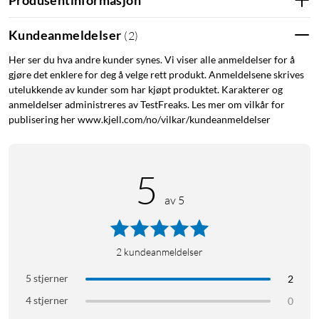
Med LED-teknologi sparer du opptil 90 % energi
Kundeanmeldelser
(
2
)
sammenlignet med en standard glødelampe. Slik betaler
lampen seg selv og sparer penger for deg år etter år. Den
Her ser du hva andre kunder synes. Vi viser alle anmeldelser for å
bidrar også til å beskytte miljøet.
gjøre det enklere for deg å velge rett produkt. Anmeldelsene skrives
utelukkende av kunder som har kjøpt produktet. Karakterer og
Lyskilde med lang levetid – varer opptil 50 år
anmeldelser administreres av TestFreaks. Les mer om vilkår for
publisering her www.kjell.com/no/vilkar/kundeanmeldelser
Med en levetid på opptil 50 000 timer slipper du bryet med å
bytte lyskilder ofte og kan nyte en perfekt belysningsløsning i
5
mer enn 50 år.
Spesifikasjoner
av 5
- Dimbar: Kun med spesielle dimmere
2
kundeanmeldelser
- Beregnet bruk: Innendørs
- Lampens form: Ikke-rettet lyskilde
5 stjerner
2
- Sokkel: E27
4 stjerner
0
- Lyskildens overflate: Klar