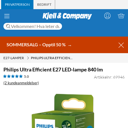
PRIVATPERSON
BEDRIFT
SOMMERSALG – Opptil 50 %
→
E27-LAMPER
PHILIPS ULTRA EFFICIENT E27 LED-LAMPE 840 LM
Philips Ultra Efficient E27 LED-lampe 840 lm
5.0
Artikkelnr: 69946
(2 kundeanmeldelser)