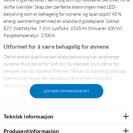
skifte lyskilder. Skap den perfekte stemningen med LED-
belysning som er behagelig for øynene, og spar opptil 90 %
energi sammenlignet med en standard glødepære. Sokkel:
E27. Wattstyrke: 7,3 W. Lysfluks: 1535 lm (tilsvarer 100 W).
Fargetemperatur: 2700 K.
Utformet for å være behagelig for øynene
Det er enkelt å se hvordan skarp belysning kan anstrenge
øynene. Hvis det er for lyst, blir du blendet. Hvis det er for
dempet, kan du oppleve flimmer. Nå kan du forsiktig lyse opp
hjemmet og skape den perfekte stemningen med LED-
belysning som er behagelig for øynene.
LES MER OM PRODUKTET
Bedre for både lommeboka og planeten
Med LED-teknologi sparer du opptil 90 % energi
Teknisk informasjon
sammenlignet med en standard glødepære. På den måten
betaler lyspæren seg selv og sparer penger for deg år etter år.
Produsentinformasjon
Den bidrar også til å beskytte miljøet.