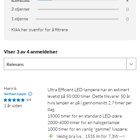
Fargegjengivelsesindeks: 80
Fargetemperatur: 2700 K
2 stjerner
0
Nominell lysfluks: 1535 lm
1 stjerne
0
Fargekode: 827
Klikk her ovenfor for å filtrere
Effektfaktor: 0,4
Spenning: AC 220–240 V
Wattstyrke: 7,3 W
Viser 3 av 4 anmeldelser
Tilsvarer i watt: 100 W
Nominell levetid: 50 000 t
Relevans
Antall tennesykluser: 50 000
E27
Spare strøm
Henrik
Ultra Efficient LED-lampene har en estimert 
Verifisert kjøper
levetid på 50 000 timer. Dette tilsvarer 50 år 
5/5
hvis lampen er på i gjennomsnitt 2,7 timer per 
1 år siden
dag.

15000 timer for en standard LED-pære,

2000-4000 timer for en halogenlampe 

1000 timer for en vanlig "gammel" lyspære.
Veldig bra lys. , 1535 lm for 7,3W --> 