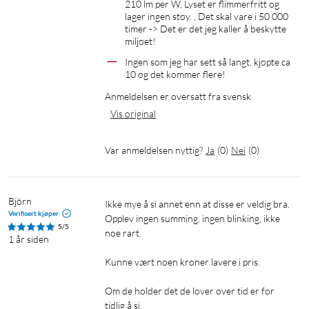
210 lm per W, Lyset er flimmerfritt og 
lager ingen støy. , Det skal vare i 50 000 
timer -> Det er det jeg kaller å beskytte 
miljøet! 
Ingen som jeg har sett så langt, kjøpte ca 
10 og det kommer flere!
Anmeldelsen er oversatt fra svensk
Vis original
Var anmeldelsen nyttig?
Ja
(
0
)
Nei
(
0
)
Björn
Ikke mye å si annet enn at disse er veldig bra.

Verifisert kjøper
Opplev ingen summing, ingen blinking, ikke 
5/5
noe rart.

1 år siden
Kunne vært noen kroner lavere i pris.

Om de holder det de lover over tid er for 
tidlig å si.
