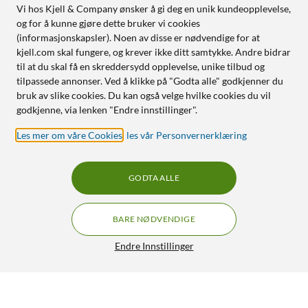
Vi hos Kjell & Company ønsker å gi deg en unik kundeopplevelse,
og for å kunne gjøre dette bruker vi cookies
(informasjonskapsler). Noen av disse er nødvendige for at
kjell.com skal fungere, og krever ikke ditt samtykke. Andre bidrar
til at du skal få en skreddersydd opplevelse, unike tilbud og
tilpassede annonser. Ved å klikke på "Godta alle" godkjenner du
bruk av slike cookies. Du kan også velge hvilke cookies du vil
godkjenne, via lenken "Endre innstillinger".
Les mer om våre Cookies
,
les vår Personvernerklæring
GODTA ALLE
BARE NØDVENDIGE
Endre Innstillinger
Philips Ultra Efficient E27 LED-pære 1535 lm
129,90
4.5/5