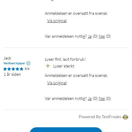
Anmeldelsen er oversatt fra svensk
Vis original
Var anmeldelsen nyttig?
Ja
(
0
)
Nei
(
0
)
Jack
Lyser fint, lavt forbruk!
Verifisert kjøper
Lyser sterkt
5/5
1 år siden
Anmeldelsen er oversatt fra svensk
Vis original
Var anmeldelsen nyttig?
Ja
(
0
)
Nei
(
0
)
Powered By TestFreaks