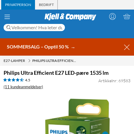
PRIVATPERSON
BEDRIFT
SOMMERSALG – Opptil 50 %
→
E27-LAMPER
PHILIPS ULTRA EFFICIENT E27 LED-PÆRE 1535 LM
Philips Ultra Efficient E27 LED-pære 1535 lm
4.5
Artikkelnr: 69583
(11 kundeanmeldelser)