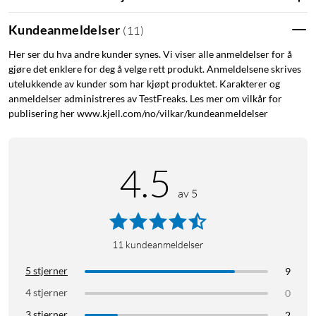
Kundeanmeldelser
(
11
)
Lyskilde med lang levetid – varer opptil 50 år
Her ser du hva andre kunder synes. Vi viser alle anmeldelser for å
Med en levetid på opptil 50 000 timer slipper du å skifte
gjøre det enklere for deg å velge rett produkt. Anmeldelsene skrives
lyskilde ofte og kan dra nytte av en perfekt belysningsløsning i
utelukkende av kunder som har kjøpt produktet. Karakterer og
mer enn 50 år.
anmeldelser administreres av TestFreaks. Les mer om vilkår for
publisering her www.kjell.com/no/vilkar/kundeanmeldelser
Spesifikasjoner
Kan dimmes: Nei
Beregnet på: Innendørs bruk
4.5
Lyspærens form: Ikke-retningsbestemt lyskilde
av 5
Sokkel: E27
Lyskildens overflatebehandling: Frostet
Materiale i lyspæren: Glass
11
kundeanmeldelser
EyeComfort: Ja
Effektivitet: 210 lm/W
5 stjerner
9
Lengde: 10,4 cm
4 stjerner
0
Bredde: 6 cm
3 stjerner
2