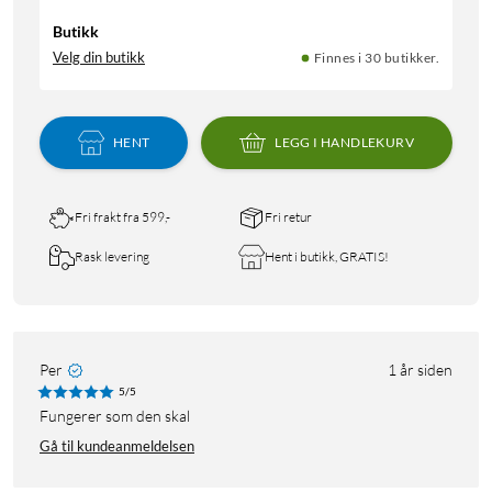
Butikk
Velg din butikk
Finnes i 30 butikker.
HENT
LEGG I HANDLEKURV
Fri frakt fra 599,-
Fri retur
Rask levering
Hent i butikk, GRATIS!
Per
1 år siden
5/5
Fungerer som den skal
Gå til kundeanmeldelsen