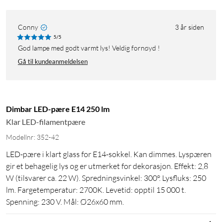
Conny
3 år siden
5/5
God lampe med godt varmt lys! Veldig fornøyd !
Gå til kundeanmeldelsen
Dimbar LED-pære E14 250 lm
Klar LED-filamentpære
Modellnr: 352-42
LED-pære i klart glass for E14-sokkel. Kan dimmes. Lyspæren
gir et behagelig lys og er utmerket for dekorasjon. Effekt: 2,8
W (tilsvarer ca. 22 W). Spredningsvinkel: 300°. Lysfluks: 250
lm. Fargetemperatur: 2700K. Levetid: opptil 15 000 t.
Spenning: 230 V. Mål: Ø26x60 mm.