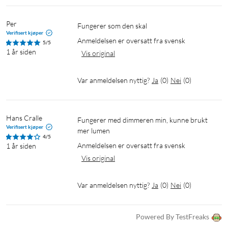
Per
Fungerer som den skal 
Verifisert kjøper
Anmeldelsen er oversatt fra svensk
5/5
1 år siden
Vis original
Var anmeldelsen nyttig?
Ja
(
0
)
Nei
(
0
)
Hans Cralle 
Fungerer med dimmeren min, kunne brukt 
Verifisert kjøper
mer lumen 
4/5
Anmeldelsen er oversatt fra svensk
1 år siden
Vis original
Var anmeldelsen nyttig?
Ja
(
0
)
Nei
(
0
)
Powered By TestFreaks