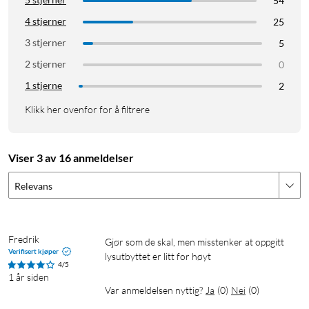
54
4 stjerner
25
3 stjerner
5
2 stjerner
0
1 stjerne
2
Klikk her ovenfor for å filtrere
Viser 3 av 16 anmeldelser
Relevans
Fredrik
Gjør som de skal, men misstenker at oppgitt 
Verifisert kjøper
lysutbyttet er litt for høyt
4/5
1 år siden
Var anmeldelsen nyttig?
Ja
(
0
)
Nei
(
0
)