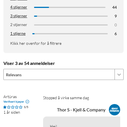
4 stjerner
44
3 stjerner
9
2 stjerner
0
1 stjerne
6
Klikk her ovenfor for å filtrere
Viser 3 av 54 anmeldelser
Relevans
Artüras
Stopped å virke samme dag
Verifisert kjøper
1/5
Thor S - Kjell & Company
1 år siden
Hei!
