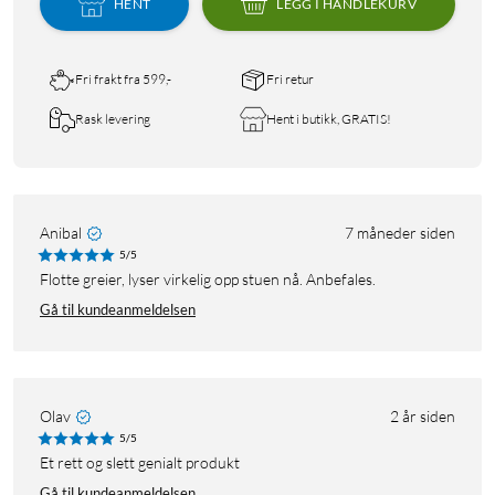
HENT
LEGG I HANDLEKURV
Fri frakt fra 599,-
Fri retur
Rask levering
Hent i butikk, GRATIS!
Anibal
7 måneder siden
5/5
Flotte greier, lyser virkelig opp stuen nå. Anbefales.
Gå til kundeanmeldelsen
Olav
2 år siden
5/5
Et rett og slett genialt produkt
Gå til kundeanmeldelsen