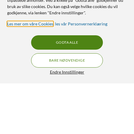
tilpassede annonser. Ved å klikke på "Godta alle" godkjenner du
bruk av slike cookies. Du kan også velge hvilke cookies du vil
godkjenne, via lenken "Endre innstillinger".
Les mer om våre Cookies
,
les vår Personvernerklæring
GODTA ALLE
BARE NØDVENDIGE
Endre Innstillinger
Philips LED-globepære E27 1521 lm
79,90
4.5/5
HENT
LEGG I HANDLEKURV