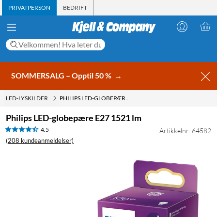
PRIVATPERSON
BEDRIFT
SOMMERSALG – Opptil 50 %
→
LED-LYSKILDER
PHILIPS LED-GLOBEPÆRE E27 1521 LM
Philips LED-globepære E27 1521 lm
4.5
Artikkelnr: 64582
(208 kundeanmeldelser)