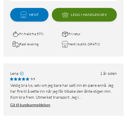
HENT
LEGG I HANDLEKURV
Fri frakt fra 599,-
Fri retur
Rask levering
Hent i butikk, GRATIS!
Lena
1 år siden
5/5
Veldig bra lys, selv om jeg bare har satt inn én pære ennå. Jeg
har fire til å sette inn når jeg får tilbake den lånte stigen min.
Kom bra frem. Utmerket transport. Jeg l...
Gå til kundeanmeldelsen