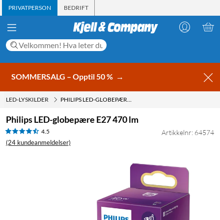
PRIVATPERSON
BEDRIFT
SOMMERSALG – Opptil 50 %
→
LED-LYSKILDER
PHILIPS LED-GLOBEPÆRE E27 470 LM
Philips LED-globepære E27 470 lm
4.5
Artikkelnr: 64574
(24 kundeanmeldelser)