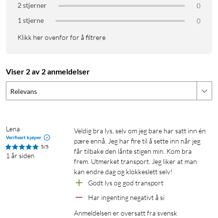
2 stjerner
0
1 stjerne
0
Klikk her ovenfor for å filtrere
Viser 2 av 2 anmeldelser
Relevans
Lena
Veldig bra lys, selv om jeg bare har satt inn én 
Verifisert kjøper
pære ennå. Jeg har fire til å sette inn når jeg 
5/5
får tilbake den lånte stigen min. Kom bra 
1 år siden
frem. Utmerket transport. Jeg liker at man 
kan endre dag og klokkeslett selv!
Godt lys og god transport
Har ingenting negativt å si
Anmeldelsen er oversatt fra svensk