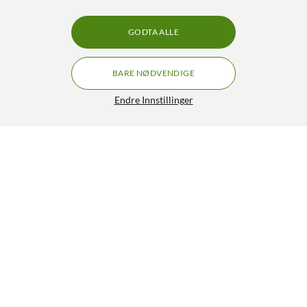
GODTA ALLE
BARE NØDVENDIGE
Endre Innstillinger
Philips LED-globepære E27 470 lm
39,90
4.5/5
HENT
LEGG I HANDLEKURV