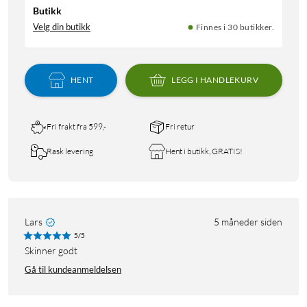
Butikk
Velg din butikk
Finnes i 30 butikker.
HENT
LEGG I HANDLEKURV
Fri frakt fra 599,-
Fri retur
Rask levering
Hent i butikk, GRATIS!
Lars
5 måneder siden
5/5
Skinner godt
Gå til kundeanmeldelsen