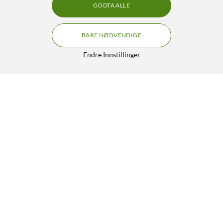
GODTA ALLE
BARE NØDVENDIGE
Endre Innstillinger
Philips LED-pære E27 806 lm 3-pk.
99,90
4.5/5
HENT
LEGG I HANDLEKURV
Lignende produkter