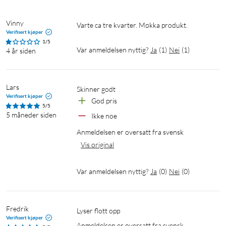
Vinny
Varte ca tre kvarter. Møkka produkt. 
Verifisert kjøper
1/5
Var anmeldelsen nyttig?
Ja
(
1
)
Nei
(
1
)
4 år siden
Lars
Skinner godt
Verifisert kjøper
God pris
5/5
5 måneder siden
Ikke noe
Anmeldelsen er oversatt fra svensk
Vis original
Var anmeldelsen nyttig?
Ja
(
0
)
Nei
(
0
)
Fredrik
Lyser flott opp
Verifisert kjøper
Anmeldelsen er oversatt fra svensk