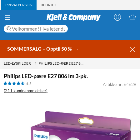
PRIVATPERSON
BEDRIFT
SOMMERSALG – Opptil 50 %
→
LED-LYSKILDER
PHILIPS LED-PÆRE E27 806 LM 3-PK.
Philips LED-pære E27 806 lm 3-pk.
4.5
Artikkelnr: 64628
(211 kundeanmeldelser)