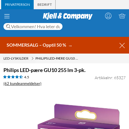
PRIVATPERSON
BEDRIFT
SOMMERSALG – Opptil 50 %
→
LED-LYSKILDER
PHILIPS LED-PÆRE GU10 255 LM 3-PK.
Philips LED-pære GU10 255 lm 3-pk.
4.5
Artikkelnr: 65327
(62 kundeanmeldelser)