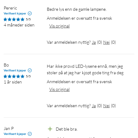
Pereric
Bedre lys enn de gamle lampene.
Verifisert kjøper
Anmeldelsen er oversatt fra svensk
5/5
4 måneder siden
Vis original
Var anmeldelsen nyttig?
Ja
(
0
)
Nei
(
0
)
Bo
Har ikke prøvd LED-lysene ennå, men jeg 
Verifisert kjøper
stoler på at jeg har kjøpt gode ting fra deg
5/5
Anmeldelsen er oversatt fra svensk
1 år siden
Vis original
Var anmeldelsen nyttig?
Ja
(
0
)
Nei
(
0
)
Jan P
Det ble bra.
Verifisert kjøper