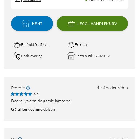
HENT
LEGG I HANDLEKURV
Fri frakt fra 599,-
Fri retur
Rask levering
Hent i butikk, GRATIS!
Pereric
4 måneder siden
5/5
Bedre lys enn de gamle lampene.
Gå til kundeanmeldelsen