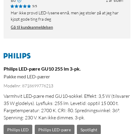
Bo
1 år siden
5/5
Har ikke prøvd LED-lysene ennå, men jeg stoler på at jeg har
kjøpt gode ting fra deg
Gå til kundeanmeldelsen
Philips LED-pære GU10 255 lm 3-pk.
Pakke med LED-pærer
Modellnr: 8718699776213
Varmhvit LED-pære med GU10-sokkel. Effekt: 3,5 W (tilsvarer
35 W glødelys). Lysfluks: 255 lm. Levetid: opptil 15 000 t.
Fargetemperatur: 2700 K. CRI: 80. Spredningsvinkel: 36°.
Spenning: 230 V. Kan ikke dimmes. 3-pk.
Philips LED
Philips LED-pære
Spotlight