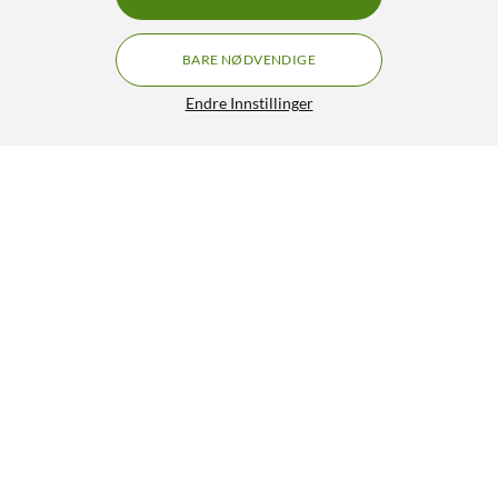
BARE NØDVENDIGE
Endre Innstillinger
Philips LED-pære GU10 255 lm 3-pk.
119,90
4.5/5
HENT
LEGG I HANDLEKURV
Lignende produkter