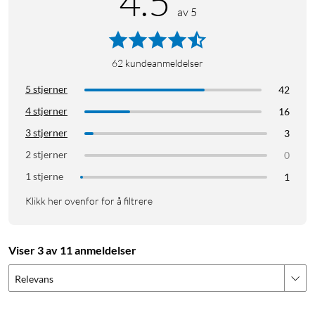
4.5
av 5
62
kundeanmeldelser
5 stjerner
42
4 stjerner
16
3 stjerner
3
2 stjerner
0
1 stjerne
1
Klikk her ovenfor for å filtrere
Viser 3 av 11 anmeldelser
Relevans