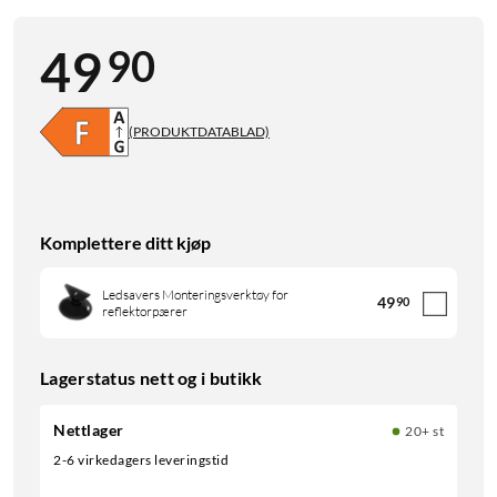
90
49
(PRODUKTDATABLAD)
Komplettere ditt kjøp
Ledsavers Monteringsverktøy for
49
90
reflektorpærer
Lagerstatus nett og i butikk
Nettlager
20+ st
2-6 virkedagers leveringstid