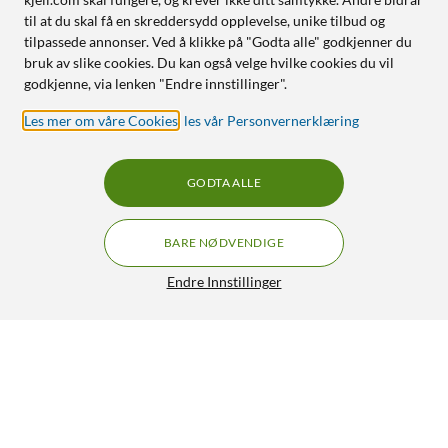
til at du skal få en skreddersydd opplevelse, unike tilbud og
tilpassede annonser. Ved å klikke på "Godta alle" godkjenner du
bruk av slike cookies. Du kan også velge hvilke cookies du vil
godkjenne, via lenken "Endre innstillinger".
Les mer om våre Cookies
,
les vår Personvernerklæring
GODTA ALLE
BARE NØDVENDIGE
Endre Innstillinger
Philips LED-pære GU10 265 lm
49,90
4.5/5
HENT
LEGG I HANDLEKURV