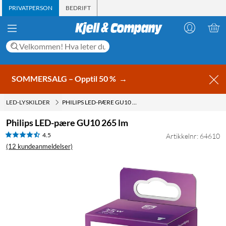
PRIVATPERSON
BEDRIFT
SOMMERSALG – Opptil 50 %
→
LED-LYSKILDER
PHILIPS LED-PÆRE GU10 265 LM
Philips LED-pære GU10 265 lm
4.5
Artikkelnr: 64610
(12 kundeanmeldelser)