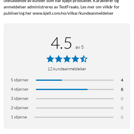
utelukkende av kunder som har kjøpt produktet. Karakterer og
anmeldelser administreres av TestFreaks. Les mer om vilkår for
publisering her www.kjell.com/no/vilkar/kundeanmeldelser
4.5
av 5
12
kundeanmeldelser
5 stjerner
4
4 stjerner
8
3 stjerner
0
2 stjerner
0
1 stjerne
0