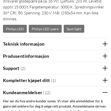
(tilsvarer glødepære på ca. 35 W). Lysfluks: 265 lm. Levetid:
opptil 15 000 t. Fargetemperatur: 3000 K. Spredningsvinkel:
36°. CRI: 80. Spenning: 230 V. Mål: Ø50x54 mm. Kan ikke
dimmes.
Philips LED
Philips LED-pære
Spot light
Teknisk informasjon
Produsentinformasjon
Support
(
2
)
Kompletter kjøpet ditt
(
1
)
Kundeanmeldelser
(
12
)
Her ser du hva andre kunder synes. Vi viser alle anmeldelser for å
gjøre det enklere for deg å velge rett produkt. Anmeldelsene skrives