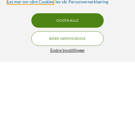
Les mer om våre Cookies
,
les vår Personvernerklæring
GODTA ALLE
BARE NØDVENDIGE
Endre Innstillinger
Philips LED-pære GU10 345 lm 3-pk.
179,90
4.5/5
HENT
LEGG I HANDLEKURV