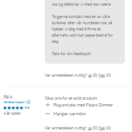
oss og dette tar vi med oss videre.

Ta gjerne kontakt med en av våre 
butikker eller vår kundeservice, så 
hjelper vi deg med å finne et 
alternativ som kan passe bedre for 
deg.

Takk for din feedback!
Var anmeldelsen nyttig?
Ja
(
0
)
Nei
(
0
)
Pål A
Okay pris for et solid produkt.
Verifisert kjøper
Plug and play med Fibaro Dimmer
5/5
4 år siden
Mangler warmdim
Var anmeldelsen nyttig?
Ja
(
0
)
Nei
(
0
)