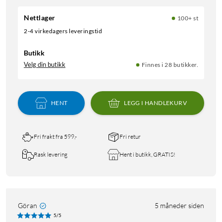
Nettlager
100+ st
2-4 virkedagers leveringstid
Butikk
Velg din butikk
Finnes i 28 butikker.
HENT
LEGG I HANDLEKURV
Fri frakt fra 599,-
Fri retur
Rask levering
Hent i butikk, GRATIS!
Göran
5 måneder siden
5/5