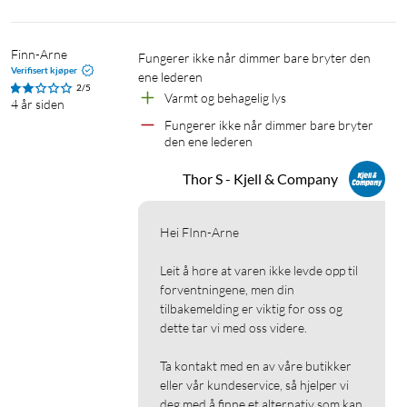
Finn-Arne
Fungerer ikke når dimmer bare bryter den 
Verifisert kjøper
ene lederen
2/5
Varmt og behagelig lys
4 år siden
Fungerer ikke når dimmer bare bryter 
den ene lederen
Thor S - Kjell & Company
Hei FInn-Arne

Leit å høre at varen ikke levde opp til 
forventningene, men din 
tilbakemelding er viktig for oss og 
dette tar vi med oss videre.

Ta kontakt med en av våre butikker 
eller vår kundeservice, så hjelper vi 
deg med å finne et alternativ som kan 