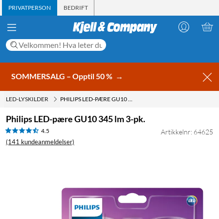
PRIVATPERSON
BEDRIFT
SOMMERSALG – Opptil 50 %
→
LED-LYSKILDER
PHILIPS LED-PÆRE GU10 345 LM 3-PK.
Philips LED-pære GU10 345 lm 3-pk.
4.5
Artikkelnr: 64625
(141 kundeanmeldelser)