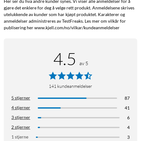
Her ser du hva andre kunder synes. Vi viser alle anmeldelser for å
gjøre det enklere for deg å velge rett produkt. Anmeldelsene skrives
utelukkende av kunder som har kjøpt produktet. Karakterer og
anmeldelser administreres av TestFreaks. Les mer om vilkår for
publisering her www.kjell.com/no/vilkar/kundeanmeldelser
4.5
av 5
141
kundeanmeldelser
5 stjerner
87
4 stjerner
41
3 stjerner
6
2 stjerner
4
1 stjerne
3