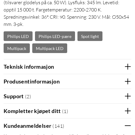
(tilsvarer glødelys på ca. 50 W). Lysfluks: 345 lm. Levetid:
opptil 15 000 t. Fargetemperatur: 2200-2700 K.
Spredningsvinkel: 36°. CRI: 90. Spenning: 230 V. Mål: Ø50x54
mm. 3-pk.
Philips LED
Philips LED-pære
Spot light
Multipack
Multipack LED
Teknisk informasjon
Produsentinformasjon
Support
(
2
)
Kompletter kjøpet ditt
(
1
)
Kundeanmeldelser
(
141
)