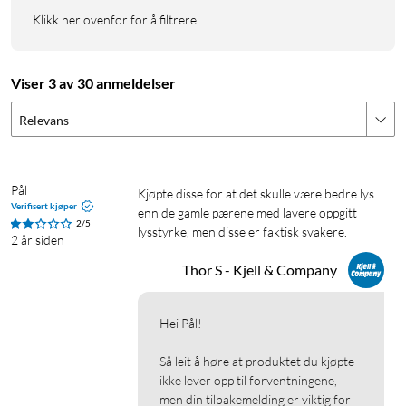
Klikk her ovenfor for å filtrere
Viser 3 av 30 anmeldelser
Relevans
Pål
Kjøpte disse for at det skulle være bedre lys 
Verifisert kjøper
enn de gamle pærene med lavere oppgitt 
2/5
lysstyrke, men disse er faktisk svakere. 
2 år siden
Thor S - Kjell & Company
Hei Pål!

Så leit å høre at produktet du kjøpte 
ikke lever opp til forventningene, 
men din tilbakemelding er viktig for 