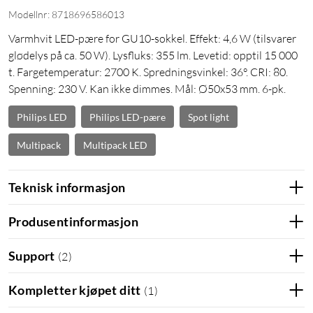
Modellnr: 8718696586013
Varmhvit LED-pære for GU10-sokkel. Effekt: 4,6 W (tilsvarer
glødelys på ca. 50 W). Lysfluks: 355 lm. Levetid: opptil 15 000
t. Fargetemperatur: 2700 K. Spredningsvinkel: 36°. CRI: 80.
Spenning: 230 V. Kan ikke dimmes. Mål: Ø50x53 mm. 6-pk.
Philips LED
Philips LED-pære
Spot light
Multipack
Multipack LED
Teknisk informasjon
Produsentinformasjon
Support
(
2
)
Kompletter kjøpet ditt
(
1
)