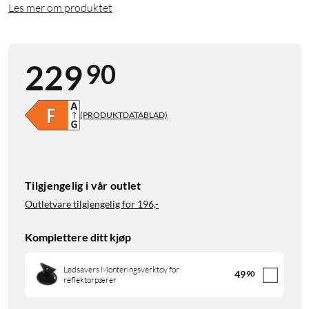
Les mer om produktet
90
229
(PRODUKTDATABLAD)
Tilgjengelig i vår outlet
Outletvare tilgjengelig for
196,-
Komplettere ditt kjøp
Ledsavers Monteringsverktøy for
49
90
reflektorpærer