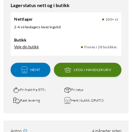
Lagerstatus nett og i butikk
Nettlager
100+ st
2-4 virkedagers leveringstid
Butikk
Velg din butikk
Finnes i 28 butikker.
HENT
LEGG I HANDLEKURV
Fri frakt fra 599,-
Fri retur
Rask levering
Hent i butikk, GRATIS!
Anton
4 måneder siden