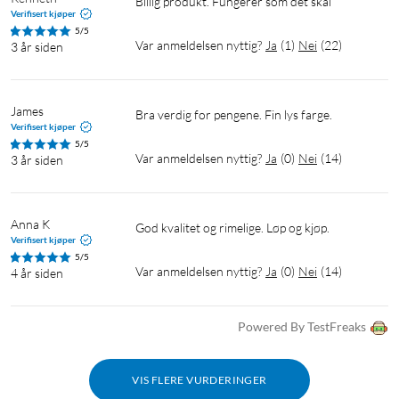
Billig produkt. Fungerer som det skal 
Verifisert kjøper
5/5
Var anmeldelsen nyttig?
Ja
(
1
)
Nei
(
22
)
3 år siden
James
Bra verdig for pengene. Fin lys farge. 
Verifisert kjøper
5/5
Var anmeldelsen nyttig?
Ja
(
0
)
Nei
(
14
)
3 år siden
Anna K
God kvalitet og rimelige. Løp og kjøp.
Verifisert kjøper
5/5
Var anmeldelsen nyttig?
Ja
(
0
)
Nei
(
14
)
4 år siden
Powered By TestFreaks
VIS FLERE VURDERINGER