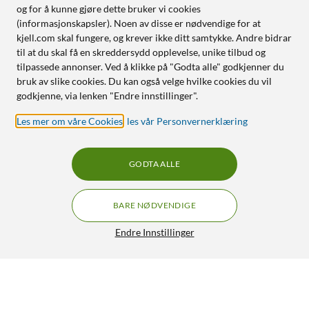
og for å kunne gjøre dette bruker vi cookies
(informasjonskapsler). Noen av disse er nødvendige for at
kjell.com skal fungere, og krever ikke ditt samtykke. Andre bidrar
til at du skal få en skreddersydd opplevelse, unike tilbud og
tilpassede annonser. Ved å klikke på "Godta alle" godkjenner du
bruk av slike cookies. Du kan også velge hvilke cookies du vil
godkjenne, via lenken "Endre innstillinger".
Les mer om våre Cookies
,
les vår Personvernerklæring
GODTA ALLE
BARE NØDVENDIGE
Endre Innstillinger
Philips LED-pære GU10 355 lm 6-pk.
229,90
4.5/5