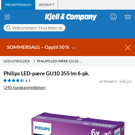
PRIVATPERSON
BEDRIFT
SOMMERSALG – Opptil 50 %
→
LED-LYSKILDER
PHILIPS LED-PÆRE GU10 355 LM 6-PK.
Philips LED-pære GU10 355 lm 6-pk.
4.5
Artikkelnr: 64624
(240 kundeanmeldelser)