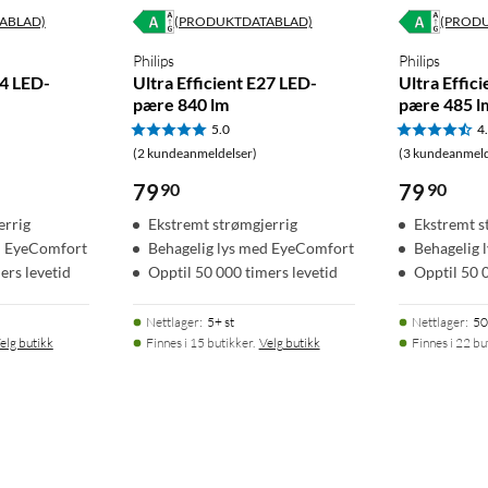
ABLAD)
(PRODUKTDATABLAD)
(PROD
Philips
Philips
14 LED-
Ultra Efficient E27 LED-
Ultra Effic
pære 840 lm
pære 485 l
5.0
4
(2 kundeanmeldelser)
(3 kundeanmeld
79
90
79
90
errig
Ekstremt strømgjerrig
Ekstremt s
d EyeComfort
Behagelig lys med EyeComfort
Behagelig 
ers levetid
Opptil 50 000 timers levetid
Opptil 50 
Nettlager
:
5+ st
Nettlager
:
50
elg butikk
Finnes i 15 butikker.
Velg butikk
Finnes i 22 bu