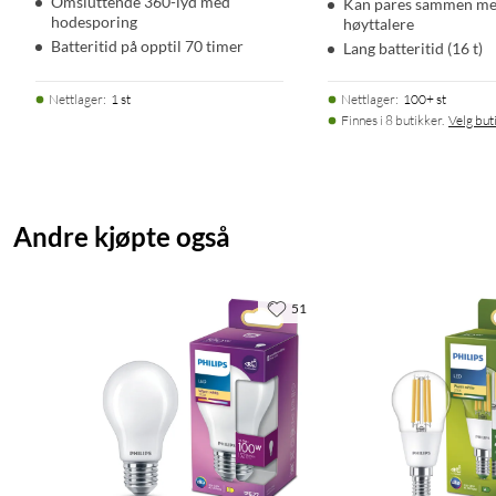
Omsluttende 360-lyd med
Kan pares sammen med
hodesporing
høyttalere
Batteritid på opptil 70 timer
Lang batteritid (16 t)
Nettlager
:
1 st
Nettlager
:
100+ st
Finnes i 8 butikker.
Velg but
Andre kjøpte også
51