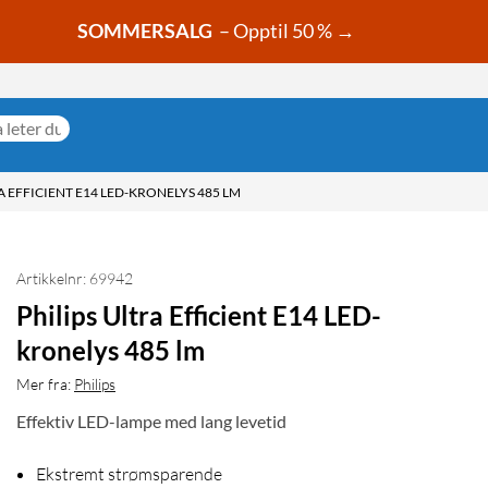
SOMMERSALG
– Opptil 50 % →
A EFFICIENT E14 LED-KRONELYS 485 LM
Artikkelnr: 69942
Philips Ultra Efficient E14 LED-
kronelys 485 lm
Mer fra:
Philips
Effektiv LED-lampe med lang levetid
Ekstremt strømsparende