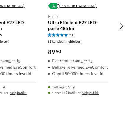
UKTDATABLAD)
(PRODUKTDATABLAD)
Philips
ient E27 LED-
Ultra Efficient E27 LED-
m
pære 485 lm
.5
5.0
elser)
(1 kundeanmeldelser)
89
90
trømgjerrig
Ekstremt strømgjerrig
lys med EyeComfort
Behagelig lys med EyeComfort
000 timers levetid
Opptil 50 000 timers levetid
+ st
Nettlager
:
5+ st
tikker.
Velg butikk
Finnes i 19 butikker.
Velg butikk