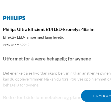
Philips Ultra Efficient E14 LED-kronelys 485 lm
Effektiv LED-lampe med lang levetid
Artikkelnr: 69942
Utformet for å være behagelig for øynene
Det er enkelt å se hvordan skarp belysning kan anstrenge øynene. 
kan du oppleve flimmer. Nå kan du forsiktig lyse opp hjemmet 
behagelig for øynene.
LES MER O
Bedre for både lommeboken og planeten