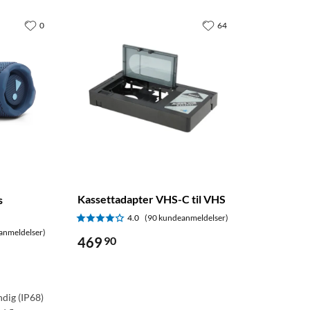
0
64
Kassettadapter VHS-C til VHS
s
4.0
(90 kundeanmeldelser)
anmeldelser)
469
90
ndig (IP68)