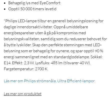
Behagelig lys med EyeComfort
Opptil 50 000 timers levetid
"Philips LED-lampe tilbyr en generell belysningsløsning for
daglige innendørsaktiviteter. Oppnå umiddelbare
energibesparelser uten å gå på kompromiss med
belysningskvaliteten, samtidig som du reduserer behovet for
å bytte lyskilder. Skap den perfekte stemningen med LED-
belysning som er behagelig for øynene, og spar opptil 90 %
energi sammenlignet med en standardglødelampe. Sokkel:
E14. Effekt: 2,3 W. Lysfluks: 485 lm (tilsvarer 40 W).
Fargetemperatur: 2700 K.
Läs mer om Philips strömsnåla, Ultra Efficient-lampor.
Les mer om produktet