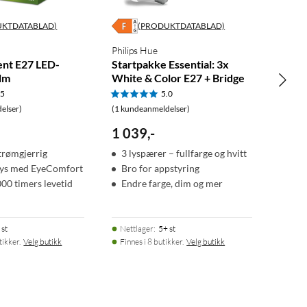
UKTDATABLAD)
(PRODUKTDATABLAD)
Philips Hue
ient E27 LED-
Startpakke Essential: 3x
lm
White & Color E27 + Bridge
.5
5.0
elser)
(1 kundeanmeldelser)
1 039
,
-
trømgjerrig
3 lyspærer – fullfarge og hvitt
lys med EyeComfort
Bro for appstyring
000 timers levetid
Endre farge, dim og mer
 st
Nettlager
:
5+ st
tikker.
Velg butikk
Finnes i 8 butikker.
Velg butikk