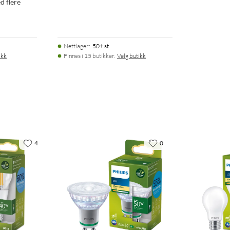
 flere
Nettlager
:
50+ st
ikk
Finnes i 15 butikker.
Velg butikk
4
0