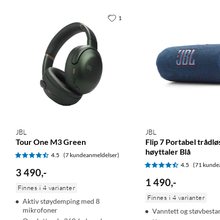
1
JBL
JBL
Tour One M3 Green
Flip 7 Portabel trådlø
høyttaler Blå
4.5
(7 kundeanmeldelser)
4.5
(71 kunde
3 490
,
-
1 490
,
-
Finnes i 4 varianter
Finnes i 4 varianter
Aktiv støydemping med 8
mikrofoner
Vanntett og støvbesta