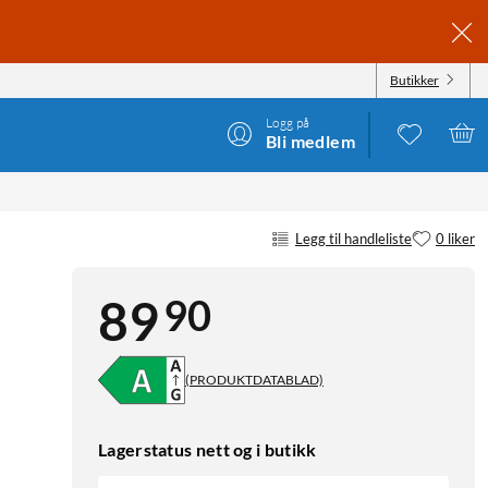
Butikker
Logg på
Bli medlem
Legg til handleliste
0 liker
90
89
(PRODUKTDATABLAD)
Lagerstatus nett og i butikk