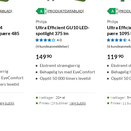
ABLAD)
(PRODUKTDATABLAD)
(PROD
Philips
Philips
14
Ultra Efficient GU10 LED-
Ultra Effic
-pære 485
spotlight 375 lm
pære 1095 
4.0
4
(4 kundeanmeldelser)
(6 kundeanmeld
149
90
119
90
Ekstremt strømgjerrig
Ekstremt s
errig
Behagelig lys med EyeComfort
Behagelig 
d EyeComfort
Opptil 50 000 timers levetid
Opptil 50 
ers levetid
Nettlager
:
20+ st
Nettlager
:
5+
elg butikk
Finnes i 23 butikker.
Velg butikk
Finnes i 11 bu