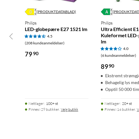
(PRODUKTDATABLAD)
(PRODUKTDAT
Philips
Philips
LED-globepære E27 1521 lm
Ultra Efficient E
Kuleformet LED
4.5
lm
(208 kundeanmeldelser)
4.0
79
90
(6 kundeanmeldelser)
89
90
Ekstremt strømgj
Behagelig lys me
Opptil 50 000 tim
Nettlager
:
100+ st
Nettlager
:
20+ st
Finnes i 29 butikker.
Velg butikk
Finnes i 14 butikker.
V