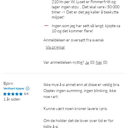
210 lm per W, Lyset er flimmerfritt og 
lager ingen støy. , Det skal vare i 50 000 
timer -> Det er det jeg kaller å beskytte 
miljøet! 
Ingen som jeg har sett så langt, kjøpte ca 
10 og det kommer flere!
Anmeldelsen er oversatt fra svensk
Vis original
Var anmeldelsen nyttig?
Ja
(
0
)
Nei
(
0
)
Björn
Ikke mye å si annet enn at disse er veldig bra.

Verifisert kjøper
Opplev ingen summing, ingen blinking, ikke 
5/5
noe rart.

1 år siden
Kunne vært noen kroner lavere i pris.

Om de holder det de lover over tid er for 
tidlig å si.
