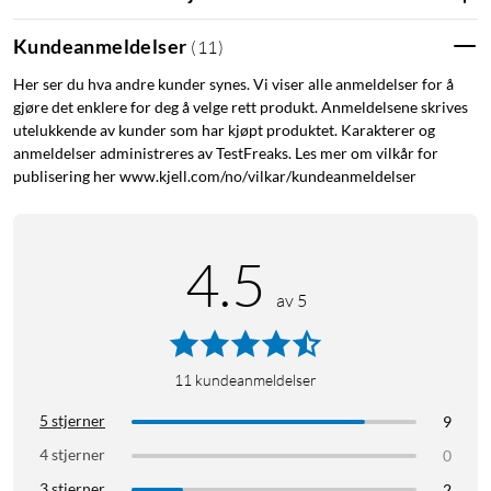
Kundeanmeldelser
(
11
)
Lyskilde med lang levetid – varer opptil 50 år
Her ser du hva andre kunder synes. Vi viser alle anmeldelser for å
Med en levetid på opptil 50 000 timer slipper du å skifte
gjøre det enklere for deg å velge rett produkt. Anmeldelsene skrives
lyskilde ofte og kan dra nytte av en perfekt belysningsløsning i
utelukkende av kunder som har kjøpt produktet. Karakterer og
mer enn 50 år.
anmeldelser administreres av TestFreaks. Les mer om vilkår for
publisering her www.kjell.com/no/vilkar/kundeanmeldelser
Spesifikasjoner
Kan dimmes: Nei
Beregnet på: Innendørs bruk
4.5
Lyspærens form: Ikke-retningsbestemt lyskilde
av 5
Sokkel: E27
Lyskildens overflatebehandling: Frostet
Materiale i lyspæren: Glass
11
kundeanmeldelser
EyeComfort: Ja
Effektivitet: 210 lm/W
5 stjerner
9
Lengde: 10,4 cm
4 stjerner
0
Bredde: 6 cm
3 stjerner
2