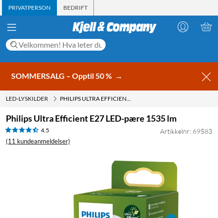
PRIVATPERSON
BEDRIFT
SOMMERSALG – Opptil 50 %
→
LED-LYSKILDER
PHILIPS ULTRA EFFICIENT E27 LED-PÆRE 1535 LM
Philips Ultra Efficient E27 LED-pære 1535 lm
4.5
Artikkelnr: 69583
(11 kundeanmeldelser)