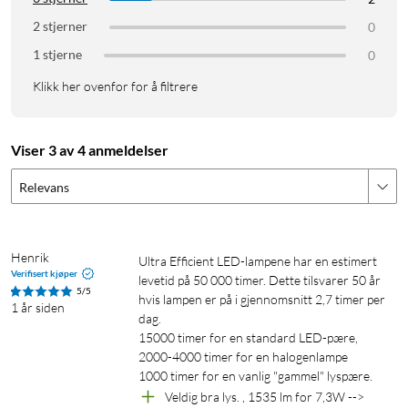
Fargegjengivelsesindeks: 80
Fargetemperatur: 2700 K
2 stjerner
0
Nominell lysfluks: 1535 lm
1 stjerne
0
Fargekode: 827
Klikk her ovenfor for å filtrere
Effektfaktor: 0,4
Spenning: AC 220–240 V
Wattstyrke: 7,3 W
Viser 3 av 4 anmeldelser
Tilsvarer i watt: 100 W
Nominell levetid: 50 000 t
Relevans
Antall tennesykluser: 50 000
E27
Spare strøm
Henrik
Ultra Efficient LED-lampene har en estimert 
Verifisert kjøper
levetid på 50 000 timer. Dette tilsvarer 50 år 
5/5
hvis lampen er på i gjennomsnitt 2,7 timer per 
1 år siden
dag.

15000 timer for en standard LED-pære,

2000-4000 timer for en halogenlampe 

1000 timer for en vanlig "gammel" lyspære.
Veldig bra lys. , 1535 lm for 7,3W --> 