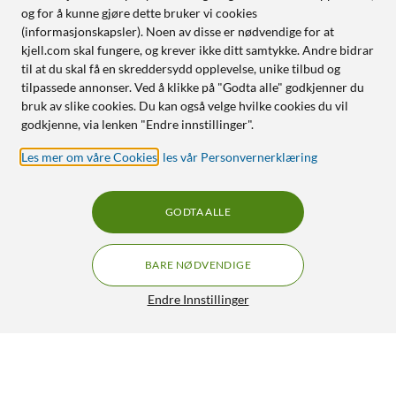
og for å kunne gjøre dette bruker vi cookies
(informasjonskapsler). Noen av disse er nødvendige for at
kjell.com skal fungere, og krever ikke ditt samtykke. Andre bidrar
til at du skal få en skreddersydd opplevelse, unike tilbud og
tilpassede annonser. Ved å klikke på "Godta alle" godkjenner du
bruk av slike cookies. Du kan også velge hvilke cookies du vil
godkjenne, via lenken "Endre innstillinger".
Les mer om våre Cookies
,
les vår Personvernerklæring
GODTA ALLE
BARE NØDVENDIGE
Endre Innstillinger
Philips Ultra Efficient E27 LED-pære 1535 lm
129,90
4.5/5