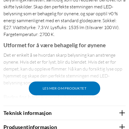
skifte lyskilder. Skap den perfekte stemningen med LED-
belysning som er behagelig for øynene, og spar opptil 90 %
energi sammenlignet med en standard glødepære. Sokkel:
E27. Wattstyrke: 7,3 W. Lysfluks: 1535 lm (tilsvarer 100 W).
Fargetemperatur: 2700 K.
Utformet for å være behagelig for øynene
Det er enkelt å se hvordan skarp belysning kan anstrenge
øynene. Hvis det er for lyst, blir du blendet. Hvis det er for
dempet, kan du oppleve flimmer. Nå kan du forsiktig lyse opp
hjemmet og skape den perfekte stemningen med LED-
belysning som er behagelig for øynene.
LES MER OM PRODUKTET
Bedre for både lommeboka og planeten
Med LED-teknologi sparer du opptil 90 % energi
Teknisk informasjon
sammenlignet med en standard glødepære. På den måten
betaler lyspæren seg selv og sparer penger for deg år etter år.
Produsentinformasjon
Den bidrar også til å beskytte miljøet.