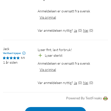
Anmeldelsen er oversatt fra svensk
Vis original
Var anmeldelsen nyttig?
Ja
(
0
)
Nei
(
0
)
Jack
Lyser fint, lavt forbruk!
Verifisert kjøper
Lyser sterkt
5/5
1 år siden
Anmeldelsen er oversatt fra svensk
Vis original
Var anmeldelsen nyttig?
Ja
(
0
)
Nei
(
0
)
Powered By TestFreaks