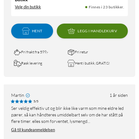
Velg din butikk
Finnes i 23 butikker.
HENT
LEGG I HANDLEKURV
Fri frakt fra 599,-
Fri retur
Rask levering
Hent i butikk, GRATIS!
Martin
1 år siden
5/5
ser veldig effektiv ut og blir ikke like varm som mine eldre led
pærer, så kan håndteres umiddelbart selv om de har stått på
flere timer. elles som forventet, lysmengd...
Gå til kundeanmeldelsen