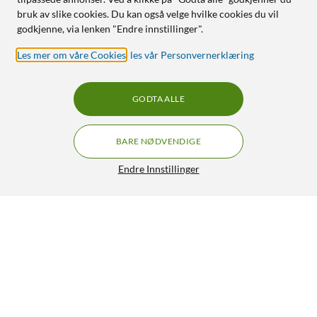
bruk av slike cookies. Du kan også velge hvilke cookies du vil
godkjenne, via lenken "Endre innstillinger".
Les mer om våre Cookies
,
les vår Personvernerklæring
GODTA ALLE
BARE NØDVENDIGE
Endre Innstillinger
Philips Ultra Efficient E27 LED-pære 485 lm
79,90
4.5/5
HENT
LEGG I HANDLEKURV