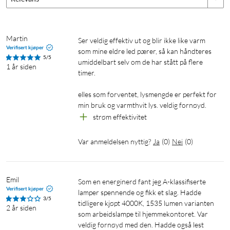
Antall tennesykluser: 50 000
E27
Spare strøm
Martin
ser veldig effektiv ut og blir ikke like varm 
Verifisert kjøper
som mine eldre led pærer, så kan håndteres 
5/5
umiddelbart selv om de har stått på flere 
1 år siden
timer.

elles som forventet, lysmengde er perfekt for 
min bruk og varmthvit lys. veldig fornøyd.
strøm effektivitet
Var anmeldelsen nyttig?
Ja
(
0
)
Nei
(
0
)
Emil
Som en energinerd fant jeg A-klassifiserte 
Verifisert kjøper
lamper spennende og fikk et slag. Hadde 
3/5
tidligere kjøpt 4000K, 1535 lumen varianten 
2 år siden
som arbeidslampe til hjemmekontoret. Var 
veldig fornøyd med den. Hadde også lest 