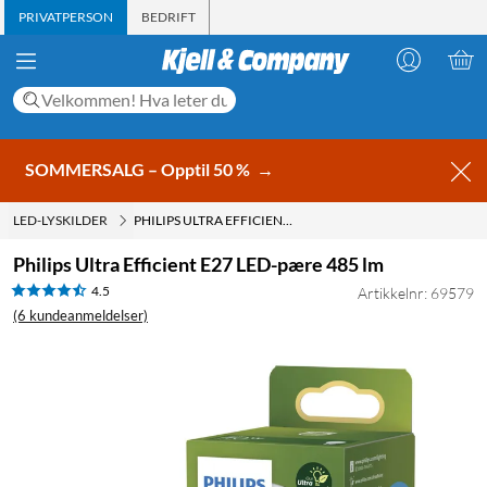
PRIVATPERSON
BEDRIFT
SOMMERSALG – Opptil 50 %
→
LED-LYSKILDER
PHILIPS ULTRA EFFICIENT E27 LED-PÆRE 485 LM
Philips Ultra Efficient E27 LED-pære 485 lm
4.5
Artikkelnr: 69579
(6 kundeanmeldelser)