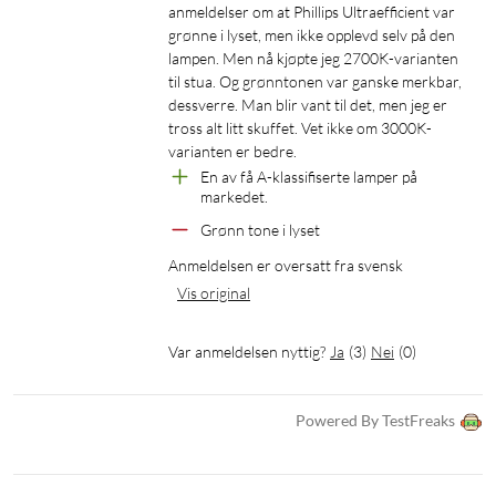
anmeldelser om at Phillips Ultraefficient var 
grønne i lyset, men ikke opplevd selv på den 
lampen. Men nå kjøpte jeg 2700K-varianten 
til stua. Og grønntonen var ganske merkbar, 
dessverre. Man blir vant til det, men jeg er 
tross alt litt skuffet. Vet ikke om 3000K-
varianten er bedre.
En av få A-klassifiserte lamper på 
markedet.
Grønn tone i lyset
Anmeldelsen er oversatt fra svensk
Vis original
Var anmeldelsen nyttig?
Ja
(
3
)
Nei
(
0
)
Powered By TestFreaks