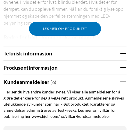
øynene. Hvis det er for lyst, blir du blendet. Hvis det er for
dempet, kan du oppleve flimmer. Nå kan du forsiktig lyse opp
hjemmet og skape den perfekte stemningen med LED-
belysning som er behagelig for øynene.
LES MER OM PRODUKTET
Bedre for både lommeboka og planeten
Med LED-teknologi sparer du opptil 90 % energi
Teknisk informasjon
sammenlignet med en standard glødepære. På den måten
betaler lyspæren seg selv og sparer penger for deg år etter år.
Produsentinformasjon
Den bidrar også til å beskytte miljøet.
Kundeanmeldelser
(
6
)
Lyskilde med lang levetid – varer opptil 50 år
Her ser du hva andre kunder synes. Vi viser alle anmeldelser for å
Med en levetid på opptil 50 000 timer slipper du å skifte
gjøre det enklere for deg å velge rett produkt. Anmeldelsene skrives
lyskilde ofte og kan dra nytte av en perfekt belysningsløsning i
utelukkende av kunder som har kjøpt produktet. Karakterer og
mer enn 50 år.
anmeldelser administreres av TestFreaks. Les mer om vilkår for
publisering her www.kjell.com/no/vilkar/kundeanmeldelser
Spesifikasjoner