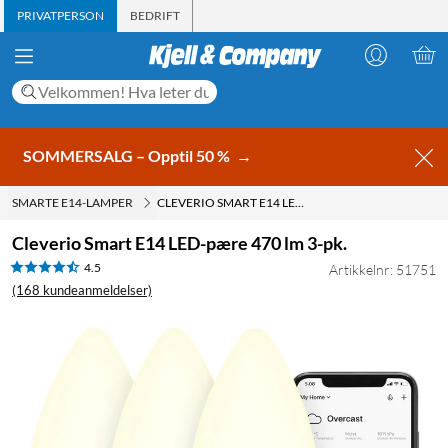
PRIVATPERSON
BEDRIFT
SOMMERSALG – Opptil 50 %
→
SMARTE E14-LAMPER
CLEVERIO SMART E14 LED-PÆRE 470 LM 3-PK.
Cleverio Smart E14 LED-pære 470 lm 3-pk.
4.5
Artikkelnr: 51751
(168 kundeanmeldelser)