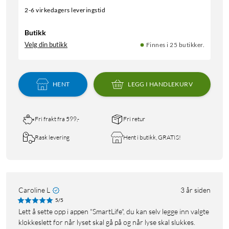
2-6 virkedagers leveringstid
Butikk
Velg din butikk
Finnes i 25 butikker.
HENT
LEGG I HANDLEKURV
Fri frakt fra 599,-
Fri retur
Rask levering
Hent i butikk, GRATIS!
Caroline L
3 år siden
5/5
Lett å sette opp i appen "SmartLife", du kan selv legge inn valgte
klokkeslett for når lyset skal gå på og når lyse skal slukkes.