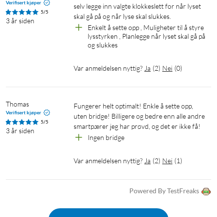
Verifisert kjøper
selv legge inn valgte klokkeslett for når lyset 
5/5
skal gå på og når lyse skal slukkes. 
3 år siden
Enkelt å sette opp , Muligheter til å styre 
lysstyrken , Planlegge når lyset skal gå på 
og slukkes
Var anmeldelsen nyttig?
Ja
(
2
)
Nei
(
0
)
Thomas
Fungerer helt optimalt! Enkle å sette opp, 
Verifisert kjøper
uten bridge! Billigere og bedre enn alle andre 
5/5
smartpærer jeg har prøvd, og det er ikke få! 
3 år siden
Ingen bridge
Var anmeldelsen nyttig?
Ja
(
2
)
Nei
(
1
)
Powered By TestFreaks