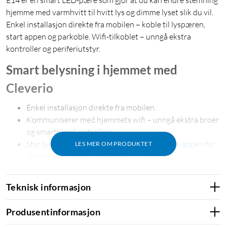
E14 er en smart LED-pære som gjør at du kan endre stemning
hjemme med varmhvitt til hvitt lys og dimme lyset slik du vil.
Enkel installasjon direkte fra mobilen – koble til lyspæren,
start appen og parkoble. Wifi-tilkoblet – unngå ekstra
kontroller og periferiutstyr.
Smart belysning i hjemmet med
Cleverio
Enkel installasjon direkte fra mobilen.
Kommuniserer med hjemmets wifi – unngå ekstra broer
og smarthjemkontrollere.
Styr lyset direkte fra mobilen med
Smart Life-appen for
LES MER OM PRODUKTET
iPhone
eller:
Smart Life-appen for Android
.
Kan også styres uten mobilen via f.eks. en Google Nest
Mini.
Teknisk informasjon
Talestyring og automatisering med Google Assistant og
Alexa.
Produsentinformasjon
Kan også styres utenfor hjemmet og har støtte for