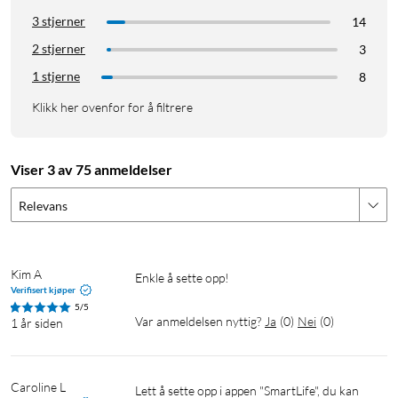
3 stjerner
14
2 stjerner
3
1 stjerne
8
Klikk her ovenfor for å filtrere
Viser 3 av 75 anmeldelser
Relevans
Kim A
Enkle å sette opp! 
Verifisert kjøper
5/5
Var anmeldelsen nyttig?
Ja
(
0
)
Nei
(
0
)
1 år siden
Caroline L
Lett å sette opp i appen "SmartLife", du kan 