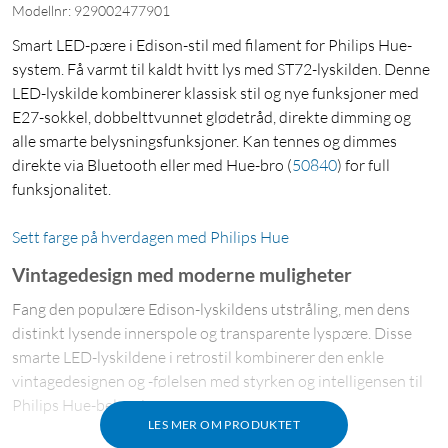
Modellnr: 929002477901
Smart LED-pære i Edison-stil med filament for Philips Hue-
system. Få varmt til kaldt hvitt lys med ST72-lyskilden. Denne
LED-lyskilde kombinerer klassisk stil og nye funksjoner med
E27-sokkel, dobbelttvunnet glødetråd, direkte dimming og
alle smarte belysningsfunksjoner. Kan tennes og dimmes
direkte via Bluetooth eller med Hue-bro
(
50840
)
for full
funksjonalitet.
Sett farge på hverdagen med Philips Hue
Vintagedesign med moderne muligheter
Fang den populære Edison-lyskildens utstråling, men dens
distinkt lysende innerspole og transparente lyspære. Disse
smarte LED-lyskildene i retrostil kombinerer den enkle
vintagedesignen og -følelsen med styrken og intelligensen til
Philips Hue-belysningen.
LES MER OM PRODUKTET