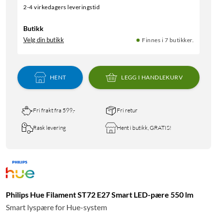
2-4 virkedagers leveringstid
Butikk
Velg din butikk
Finnes i 7 butikker.
HENT
LEGG I HANDLEKURV
Fri frakt fra 599,-
Fri retur
Rask levering
Hent i butikk, GRATIS!
Philips Hue Filament ST72 E27 Smart LED-pære 550 lm
Smart lyspære for Hue-system