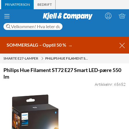
PRIVATPERSON
BEDRIFT
SOMMERSALG – Opptil 50 %
→
SMARTE E27-LAMPER
PHILIPS HUE FILAMENT ST72 E27 SMART LED-PÆRE 550 LM
Philips Hue Filament ST72 E27 Smart LED-pære 550
lm
Artikkelnr: 65652