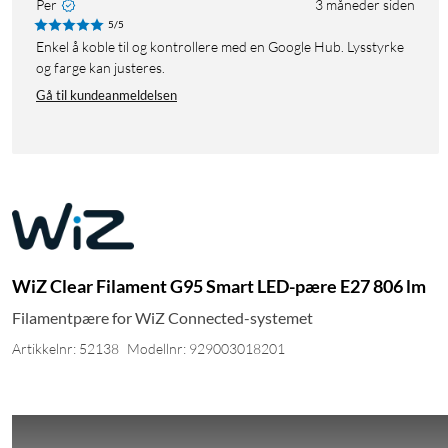
Per
3 måneder siden
5/5
Enkel å koble til og kontrollere med en Google Hub. Lysstyrke
og farge kan justeres.
Gå til kundeanmeldelsen
WiZ Clear Filament G95 Smart LED-pære E27 806 lm
Filamentpære for WiZ Connected-systemet
Artikkelnr: 52138
Modellnr: 929003018201