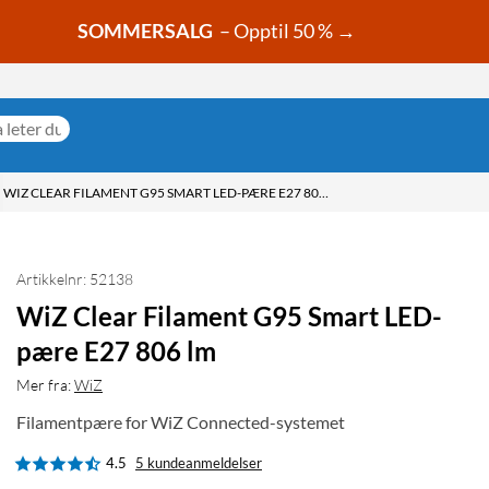
SOMMERSALG
– Opptil 50 % →
WIZ CLEAR FILAMENT G95 SMART LED-PÆRE E27 806 LM
Artikkelnr: 52138
WiZ Clear Filament G95 Smart LED-
pære E27 806 lm
Mer fra:
WiZ
Filamentpære for WiZ Connected-systemet
4.5
5 kundeanmeldelser