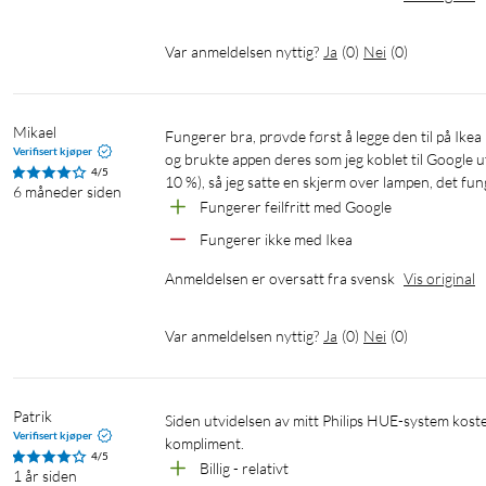
WiZ fungerer med din eksisterende wifi-ruter – ingen gateway er 
Var anmeldelsen nyttig?
Ja
(
0
)
Nei
(
0
)
ned WiZ-appen, så er det klart!
Styr med smarttelefonen din, uansett hvor du er
Mikael
Fungerer bra, prøvde først å legge den til på Ikea på grunn av problemet, men det ville den ikke. Så jeg tilbakestilte lampen 
Styr WiZ-lyskildene dine via en smarttelefon, uansett hvor du er
Verifisert kjøper
og brukte appen deres som jeg koblet til Google ute
4/5
gikk hjemmefra. WiZ-appen er tilgjengelig på iOS og Android.
10 %), så jeg satte en skjerm over lampen, det fu
6 måneder siden
Fungerer feilfritt med Google
Smart lysregulering via app, tale eller dimmer
Fungerer ikke med Ikea
Senk lysstyrken til ønsket nivå ved hjelp av smarttelefonen, Wi
Anmeldelsen er oversatt fra svensk
Vis original
Automatiser lyskildene ved hjelp av tidsinnstillinger
Var anmeldelsen nyttig?
Ja
(
0
)
Nei
(
0
)
Automatiser lampene/lyspærene slik at de passer dine daglige elle
du kommer hjem og slås av når den ikke trengs.
Patrik
Siden utvidelsen av mitt Philips HUE-system koster en arm og et bein, falt valget på dette systemet. Fungerer perfekt som et 
Verifisert kjøper
Tilpass scener med forhåndsprogrammerte dynamiske
kompliment.
4/5
Billig - relativt
1 år siden
Bland fargesterke og hvite lysinnstillinger for å skap den perfek