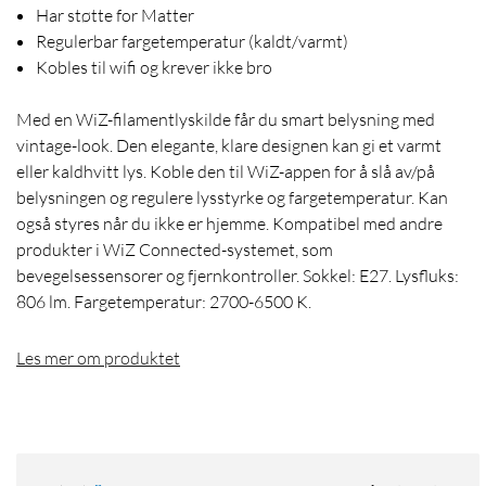
Har støtte for Matter
Regulerbar fargetemperatur (kaldt/varmt)
Kobles til wifi og krever ikke bro
Med en WiZ-filamentlyskilde får du smart belysning med
vintage-look. Den elegante, klare designen kan gi et varmt
eller kaldhvitt lys. Koble den til WiZ-appen for å slå av/på
belysningen og regulere lysstyrke og fargetemperatur. Kan
også styres når du ikke er hjemme. Kompatibel med andre
produkter i WiZ Connected-systemet, som
bevegelsessensorer og fjernkontroller. Sokkel: E27. Lysfluks:
806 lm. Fargetemperatur: 2700-6500 K.
Les mer om produktet