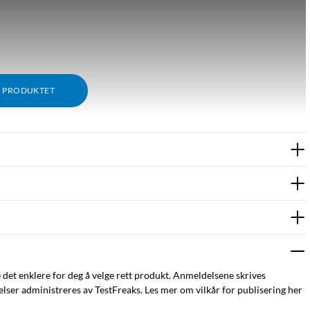
M PRODUKTET
e det enklere for deg å velge rett produkt. Anmeldelsene skrives
ser administreres av TestFreaks. Les mer om vilkår for publisering her