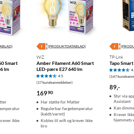
ABLAD)
(PRODUKTDATABLAD)
(PROD
WiZ
TP-Link
60 Smart
Amber Filament A60 Smart
Tapo Smart
6 lm
LED-pære E27 640 lm
4
4.5
(147 kundeanme
(17 kundeanmeldelser)
89
,
-
169
90
Styr via ap
Assistant
tter
Har støtte for Matter
Kan dimm
temperatur
Regulerbar fargetemperatur
(kaldt/varmt)
Krever ikk
hjemmets w
 krever ikke
Kobles til wifi og krever ikke
bro