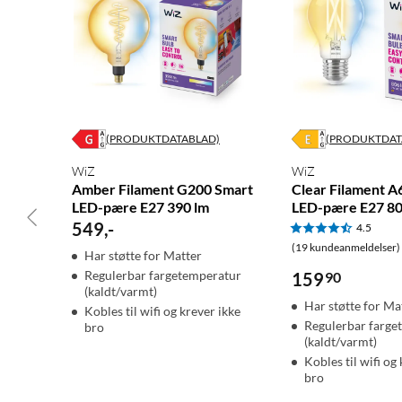
Fargekonsekvens: 6SDCM
Fargegjengivelsesindeks: 90
Fargetemperatur: 2700–6500K
Nominell lysfluks: 806 lm
Tennetid: < 0,5 sek
Wattstyrke: 7 W
(PRODUKTDATABLAD)
(PRODUKTDAT
Tilsvarer i watt: 60 W
Energieffektivitetsetikett: E
WiZ
WiZ
Amber Filament G200 Smart
Clear Filament A
LED-pære E27 390 lm
LED-pære E27 80
549
,
-
4.5
(19 kundeanmeldelser)
Har støtte for Matter
Regulerbar fargetemperatur
159
90
(kaldt/varmt)
Har støtte for Ma
Kobles til wifi og krever ikke
Regulerbar farge
bro
(kaldt/varmt)
Kobles til wifi og
bro