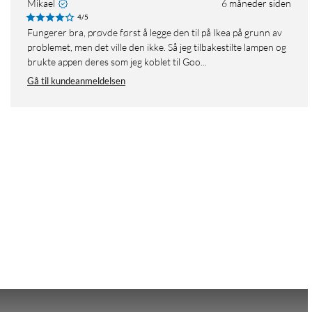
Mikael
6 måneder siden
4/5
Fungerer bra, prøvde først å legge den til på Ikea på grunn av
problemet, men det ville den ikke. Så jeg tilbakestilte lampen og
brukte appen deres som jeg koblet til Goo...
Gå til kundeanmeldelsen