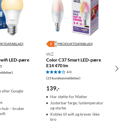
UKTDATABLAD)
(PRODUKTDATABLAD)
WiZ
 wifi LED-pære
Color C37 Smart LED-pære
E14 470 lm
.5
4.0
ldelser)
(23 kundeanmeldelser)
139
,
-
p eller Google
Har støtte for Matter
es
Justerbar farge, lystemperatur
og styrke
e hub – bruker
ifi
Kobles til wifi og krever ikke
bro