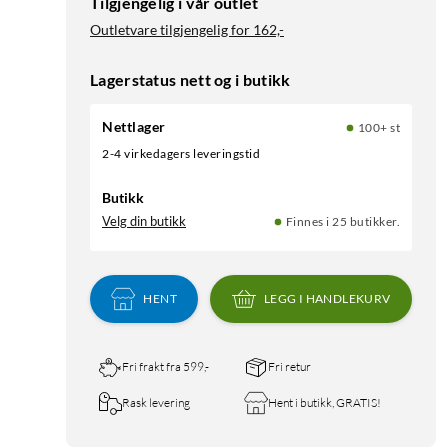
Tilgjengelig i vår outlet
Outletvare tilgjengelig for
162,-
Lagerstatus nett og i butikk
Nettlager
100+ st
2-4 virkedagers leveringstid
Butikk
Velg din butikk
Finnes i 25 butikker.
HENT
LEGG I HANDLEKURV
Fri frakt fra 599,-
Fri retur
Rask levering
Hent i butikk, GRATIS!