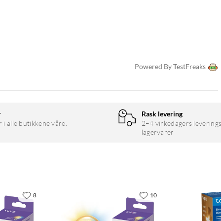
 sjekke din dags- eller ukesrapport og planlegge belysningen,
Powered By TestFreaks
hortcuts
xa eller Siri Shortcuts. Bruk enkle talekommandoer for å tenne og
r
Rask levering
 lysscener.
r i alle butikkene våre.
2–4 virkedagers leverings
lagervarer
8
10