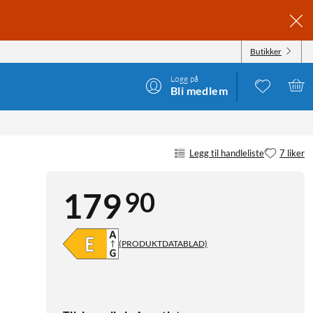
Butikker
Logg på
Bli medlem
Legg til handleliste
7 liker
90
179
(PRODUKTDATABLAD)