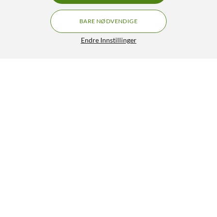
BARE NØDVENDIGE
Endre Innstillinger
WiZ LED Strip LED-list Startpakke 2 meter
499,90
5/5
HENT
LEGG I HANDLEKURV
Lignende produkter