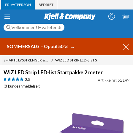
PRIVATPERSON
BEDRIFT
SOMMERSALG – Opptil 50 %
→
SMARTE LYSSTRENGER & LED-STRIPS
WIZ LED STRIP LED-LIST STARTPAKKE 2 METER
WiZ LED Strip LED-list Startpakke 2 meter
5.0
Artikkelnr: 52149
(8 kundeanmeldelser)