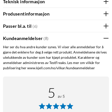
Teknisk informasjon
Produsentinformasjon
Matter
I slutten av 2023 oppdateres WiZ-sortimentet med støtte for
Passer bl.a. til
(
6
)
Matter - en ny universell standard innen smarthjem. Matter
gjør det enklere å koble nye enheter til smarthjemmet ditt, og
Kundeanmeldelser
(
8
)
øker også kompatibiliteten mellom ulike merker og
standarder. Teksten vil også bli oppdatert når Matter blir
Her ser du hva andre kunder synes. Vi viser alle anmeldelser for å
gjøre det enklere for deg å velge rett produkt. Anmeldelsene skrives
introdusert for Wiz-sortimentet.
utelukkende av kunder som har kjøpt produktet. Karakterer og
anmeldelser administreres av TestFreaks. Les mer om vilkår for
WiZ Connected
publisering her www.kjell.com/no/vilkar/kundeanmeldelser
Last ned appen WiZ Connected (iOS/Android) for å håndtere
lysinnstillinger i hjemmet ditt. Legg til nye enheter, velg blant
ulike forhåndsinnstilte lystemaer eller juster etter egen smak.
5
Finner du en lysinnstilling som føles rett? Lagre den som en
av 5
snarvei, slik at du enkelt kan aktivere den på nytt senere.
Fleksibel lyslenke som er veldig enkel å installere