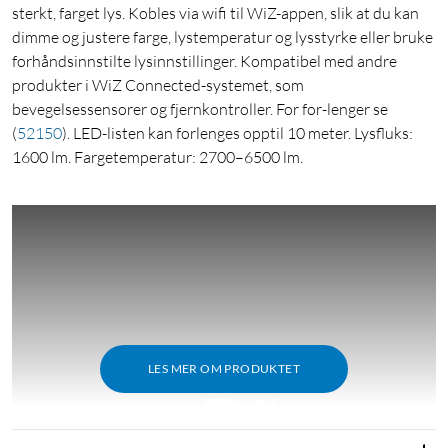
sterkt, farget lys. Kobles via wifi til WiZ-appen, slik at du kan
dimme og justere farge, lystemperatur og lysstyrke eller bruke
forhåndsinnstilte lysinnstillinger. Kompatibel med andre
produkter i WiZ Connected-systemet, som
bevegelsessensorer og fjernkontroller. For for-lenger se
(
52150
)
. LED-listen kan forlenges opptil 10 meter. Lysfluks:
1600 lm. Fargetemperatur: 2700–6500 lm.
LES MER OM PRODUKTET