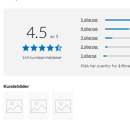
5 stjerner
4.5
4 stjerner
av 5
3 stjerner
2 stjerner
1 stjerne
168
kundeanmeldelser
Klikk her ovenfor for å filtre
Kundebilder