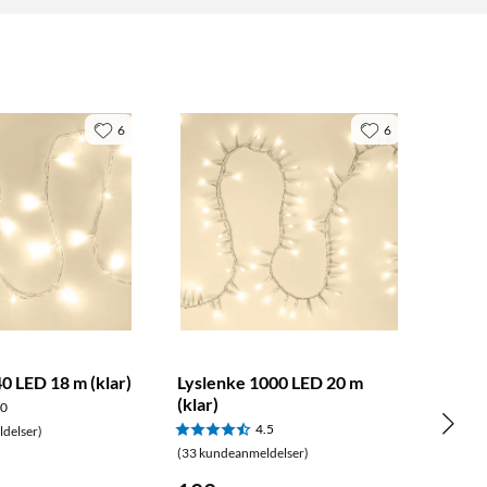
6
6
0 LED 18 m (klar)
Lyslenke 1000 LED 20 m
(klar)
.0
4.5
delser)
(33 kundeanmeldelser)