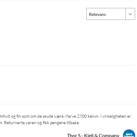
Relevans
in. Returnerte varen og fikk pengene tilbake.
Thor S - Kjell & Company