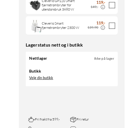
Cleverio GP120 Smart
119
,
-
fjernstrømbryter for
149,-
utendørsbruk 3680 W
119
,
-
Cleverio Smart
139,90
fjernstrømbryter 2300 W
Lagerstatus nett og i butikk
Nettlager
Ikke på lager
Butikk
Velg din butikk
Fri frakt fra 599,-
Fri retur