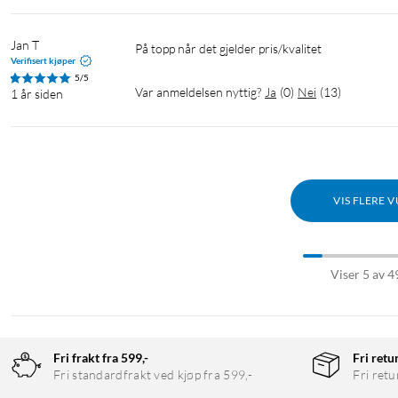
Jan T
På topp når det gjelder pris/kvalitet
Verifisert kjøper
5/5
Var anmeldelsen nyttig?
Ja
(
0
)
Nei
(
13
)
1 år siden
VIS FLERE 
Viser 5 av 4
Fri frakt fra 599,-
Fri retu
Fri standardfrakt ved kjøp fra 599,-
Fri retu