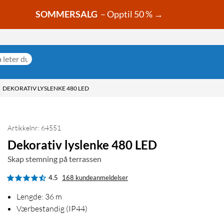
SOMMERSALG
– Opptil 50 % →
DEKORATIV LYSLENKE 480 LED
Artikkelnr: 64551
Dekorativ lyslenke 480 LED
Skap stemning på terrassen
4.5
168 kundeanmeldelser
Lengde: 36 m
Værbestandig (IP44)