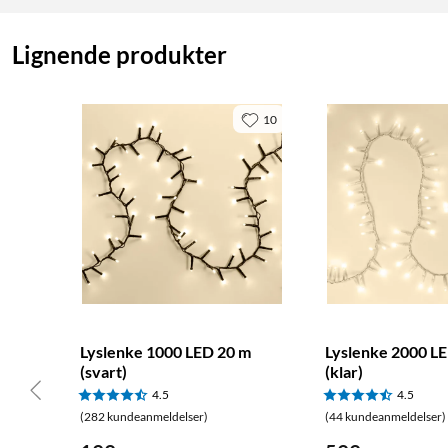
Lignende produkter
10
Lyslenke 1000 LED 20 m
Lyslenke 2000 L
(svart)
(klar)
4.5
4.5
(282 kundeanmeldelser)
(44 kundeanmeldelser)