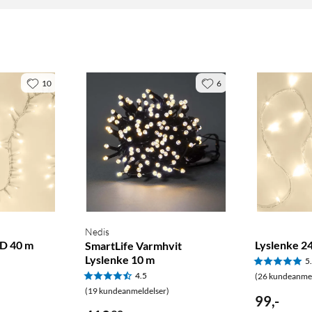
10
6
Nedis
ED 40 m
Lyslenke 24
SmartLife Varmhvit
Lyslenke 10 m
5
4.5
(26 kundeanmel
(19 kundeanmeldelser)
99
,
-