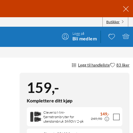
Butikker
Logg på
Bli medlem
Legg til handleliste
83 liker
159
,
-
Komplettere ditt kjøp
Cleverio Mini-
149
,
-
fjernstrømbryter for
249,90
utendørsbruk 3680W 2-pk