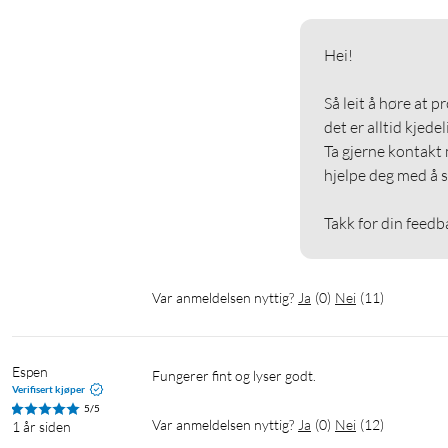
Hei!

Så leit å høre at p
det er alltid kjedeli
Ta gjerne kontakt 
hjelpe deg med å s
Takk for din feedb
Var anmeldelsen nyttig?
Ja
(
0
)
Nei
(
11
)
Espen
Fungerer fint og lyser godt. 
Verifisert kjøper
5/5
Var anmeldelsen nyttig?
Ja
(
0
)
Nei
(
12
)
1 år siden