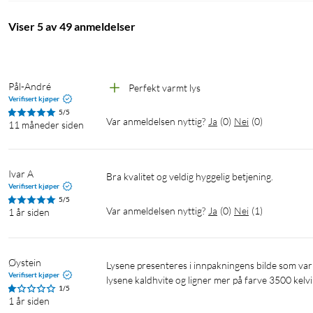
Viser 5 av 49 anmeldelser
Pål-André
Perfekt varmt lys
Verifisert kjøper
5/5
Var anmeldelsen nyttig?
Ja
(
0
)
Nei
(
0
)
11 måneder siden
Ivar A
Bra kvalitet og veldig hyggelig betjening.
Verifisert kjøper
5/5
Var anmeldelsen nyttig?
Ja
(
0
)
Nei
(
1
)
1 år siden
Øystein
Lysene presenteres i innpakningens bilde som varmhvit og fin som om de skulle være i farve 2700 kelvin. I virkeligheten er 
Verifisert kjøper
lysene kaldhvite og ligner mer på farve 3500 kelv
1/5
1 år siden