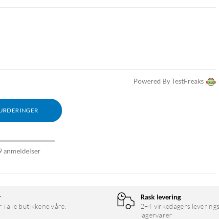
Powered By TestFreaks
VURDERINGER
9 anmeldelser
r
Rask levering
r i alle butikkene våre.
2–4 virkedagers leverings
lagervarer