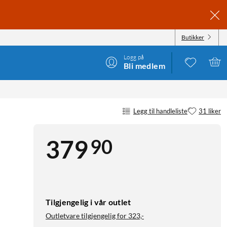
Butikker
Logg på
Bli medlem
Legg til handleliste
31 liker
90
379
Tilgjengelig i vår outlet
Outletvare tilgjengelig for
323,-