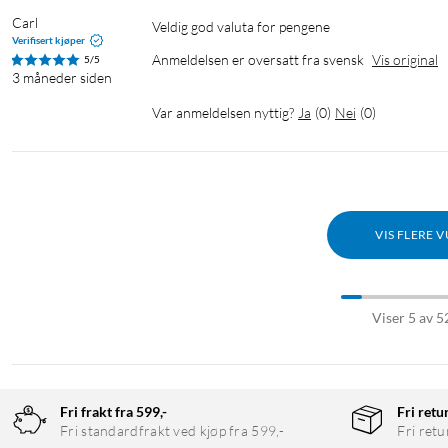
Carl
Veldig god valuta for pengene
Verifisert kjøper
Anmeldelsen er oversatt fra svensk
Vis original
5/5
3 måneder siden
Var anmeldelsen nyttig?
Ja
(
0
)
Nei
(
0
)
VIS FLERE 
Viser 5 av 5
Fri frakt fra 599,-
Fri retu
Fri standardfrakt ved kjøp fra 599,-
Fri retu