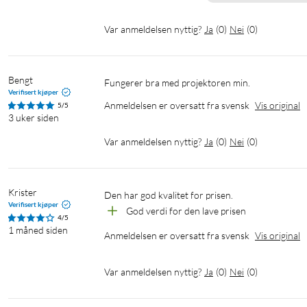
Var anmeldelsen nyttig?
Ja
(
0
)
Nei
(
0
)
Bengt
fungerer bra med projektoren min.
Verifisert kjøper
Anmeldelsen er oversatt fra svensk
Vis original
5/5
3 uker siden
Var anmeldelsen nyttig?
Ja
(
0
)
Nei
(
0
)
Krister
Den har god kvalitet for prisen.
Verifisert kjøper
God verdi for den lave prisen
4/5
1 måned siden
Anmeldelsen er oversatt fra svensk
Vis original
Var anmeldelsen nyttig?
Ja
(
0
)
Nei
(
0
)