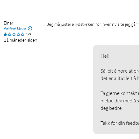
Einar
Jeg må justere lydstyrken for hver ny site jeg går t
Verifisert kjøper
1/5
11 måneder siden
Hei!

Så leit å høre at p
det er alltid leit å
Ta gjerne kontakt 
hjelpe deg med å s
deg bedre.

Takk for din feedb