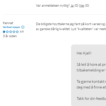
Var anmeldelsen nyttig?
Ja
(
0
)
Nei
(
0
)
Kennet
De billigste høyttalerne jeg fant på kort varsel og det er akkurat det de er. Som forventet så kommer det lyd ut, men det er 
Verifisert kjøper
av ganske dårlig kvalitet. Lyd "kvaliteten" var n
1/5
3 år siden
Hei Kjell!

Så leit å høre at p
tilbakemelding er vi
Ta gjerne kontakt m
deg med å finne et 
Takk for din feedb