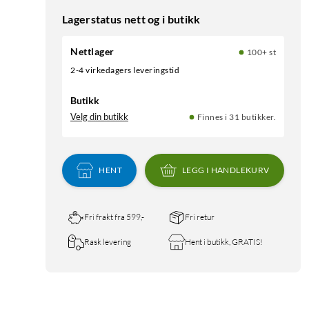
Lagerstatus nett og i butikk
Nettlager
100+ st
2-4 virkedagers leveringstid
Butikk
Velg din butikk
Finnes i 31 butikker.
HENT
LEGG I HANDLEKURV
Fri frakt fra 599,-
Fri retur
Rask levering
Hent i butikk, GRATIS!