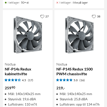
Nettlager
:
50+ st
Nettlager
:
Ikke på lager
27
38
Noctua
Noctua
NF-P14s Redux
NF-P14S Redux 1500
kabinettvifte
PWM chassisvifte
4.5
(17)
5.0
(16)
90
259
219
,
-
Mål: 140x140x25 mm
Mål: 140x140x25 mm
Støynivå: 19,6 dBA
Støynivå: 25,8 dBA
Luftstrøm: 110 m³/t
Luftstrøm: opp til 134 m³/h