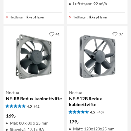
Luftstrøm: 92 m³/h
Nettlager
:
Ikke på lager
Nettlager
:
Ikke på lager
41
37
Noctua
Noctua
NF-R8 Redux kabinettvifte
NF-S12B Redux
kabinettvifte
4.5
(42)
4.5
(43)
169
,
-
179
,
-
Mål: 80 x 80 x 25 mm
Mått: 120x120x25 mm
Støynivå: 17,1 dBA