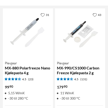
31
43
Plexgear
Plexgear
MX-880 Polarfreeze Nano
MX-990/CS1000 Carbon
Kjølepasta 4 g
Freeze Kjølepasta 2 g
4.5
(23)
4.5
(131)
90
90
99
179
5,15 W/mK
11 W/mK
-30 til 280 °C
-30 til 300 °C