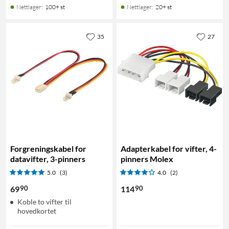
Nettlager
:
100+ st
Nettlager
:
20+ st
35
27
Forgreningskabel for
Adapterkabel for vifter, 4-
datavifter, 3-pinners
pinners Molex
5.0
(3)
4.0
(2)
90
90
69
114
Koble to vifter til
hovedkortet