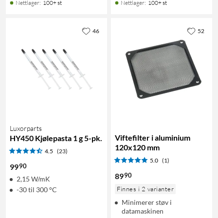
Nettlager
:
100+ st
Nettlager
:
100+ st
46
52
Luxorparts
Viftefilter i aluminium
HY450 Kjølepasta 1 g 5-pk.
120x120 mm
4.5
(23)
5.0
(1)
90
99
90
89
2,15 W/mK
Finnes i 2 varianter
-30 til 300 °C
Minimerer støv i
datamaskinen