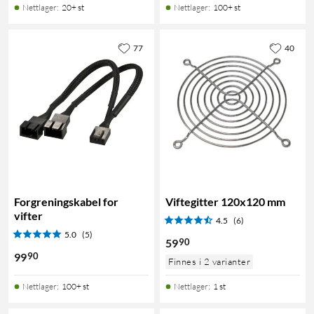
Nettlager
:
20+ st
Nettlager
:
100+ st
77
40
Forgreningskabel for
Viftegitter 120x120 mm
vifter
4.5
(6)
5.0
(5)
90
59
90
99
Finnes i 2 varianter
Nettlager
:
100+ st
Nettlager
:
1 st