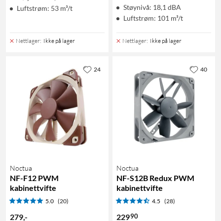
Støynivå: 18,1 dBA
Luftstrøm: 53 m³/t
Luftstrøm: 101 m³/t
Nettlager
:
Ikke på lager
Nettlager
:
Ikke på lager
24
40
Noctua
Noctua
NF-F12 PWM
NF-S12B Redux PWM
kabinettvifte
kabinettvifte
5.0
(20)
4.5
(28)
90
279
,
-
229