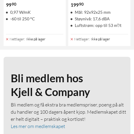
90
90
99
199
0,97 W/mK
Mål: 92x92x25 mm
-60 til 250 °C
Støynivå: 17,6 dBA
Luftstrøm: opp til 53 m³/t
Nettlager
:
Ikke på lager
Nettlager
:
Ikke på lager
Bli medlem hos
Kjell & Company
Bli medlem og få ekstra bra medlemspriser, poeng på alt
du handler og 100 dagers åpent kjøp. Medlemskapet ditt
er helt digitalt – praktisk og kortløst!
Les mer om medlemskapet