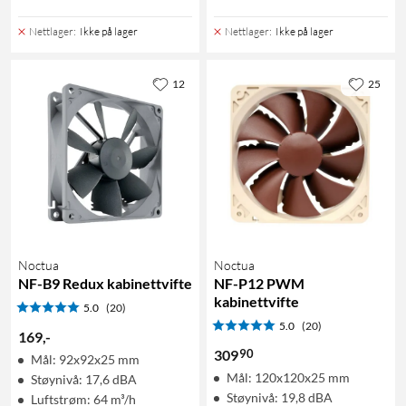
Nettlager
:
Ikke på lager
Nettlager
:
Ikke på lager
12
25
Noctua
Noctua
NF-B9 Redux kabinettvifte
NF-P12 PWM
kabinettvifte
5.0
(20)
5.0
(20)
169
,
-
90
309
Mål: 92x92x25 mm
Mål: 120x120x25 mm
Støynivå: 17,6 dBA
Støynivå: 19,8 dBA
Luftstrøm: 64 m³/h