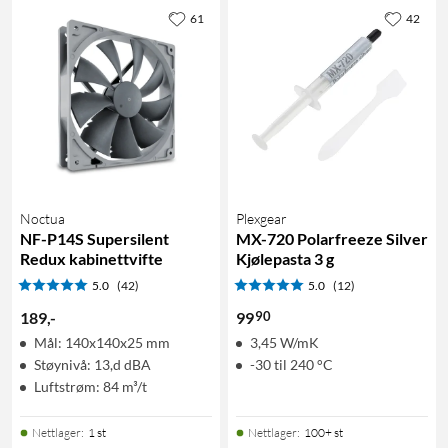
61
42
Noctua
Plexgear
NF-P14S Supersilent
MX-720 Polarfreeze Silver
Redux kabinettvifte
Kjølepasta 3 g
5.0
(42)
5.0
(12)
90
189
,
-
99
Mål: 140x140x25 mm
3,45 W/mK
Støynivå: 13,d dBA
-30 til 240 °C
Luftstrøm: 84 m³/t
Nettlager
:
1 st
Nettlager
:
100+ st