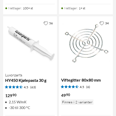
Nettlager
:
100+ st
Nettlager
:
1+ st
56
34
Luxorparts
Viftegitter 80x80 mm
HY450 Kjølepasta 30 g
4.5
(6)
4.5
(63)
90
49
90
129
2,15 W/mK
Finnes i 2 varianter
-30 til 300 °C