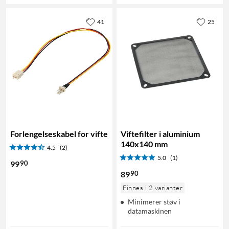
41
25
Forlengelseskabel for vifte
Viftefilter i aluminium
140x140 mm
4.5
(2)
5.0
(1)
90
99
90
89
Finnes i 2 varianter
Minimerer støv i
datamaskinen