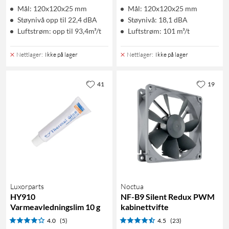
Mål: 120x120x25 mm
Mål: 120x120x25 mm
Støynivå opp til 22,4 dBA
Støynivå: 18,1 dBA
Luftstrøm: opp til 93,4m³/t
Luftstrøm: 101 m³/t
Nettlager
:
Ikke på lager
Nettlager
:
Ikke på lager
41
19
Luxorparts
Noctua
HY910
NF-B9 Silent Redux PWM
Varmeavledningslim 10 g
kabinettvifte
4.0
(5)
4.5
(23)