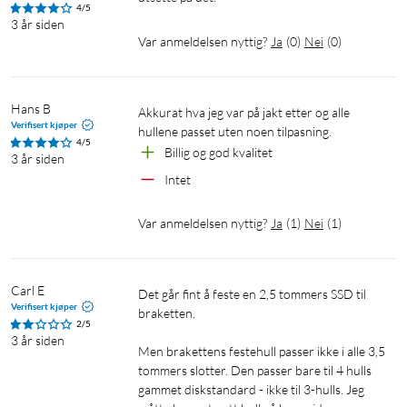
4/5
3 år siden
Var anmeldelsen nyttig?
Ja
(
0
)
Nei
(
0
)
Hans B
Akkurat hva jeg var på jakt etter og alle 
Verifisert kjøper
hullene passet uten noen tilpasning.
4/5
Billig og god kvalitet
3 år siden
Intet
Var anmeldelsen nyttig?
Ja
(
1
)
Nei
(
1
)
Carl E
Det går fint å feste en 2,5 tommers SSD til 
Verifisert kjøper
braketten.

2/5
3 år siden
Men brakettens festehull passer ikke i alle 3,5 
tommers slotter. Den passer bare til 4 hulls 
gammet diskstandard - ikke til 3-hulls. Jeg 