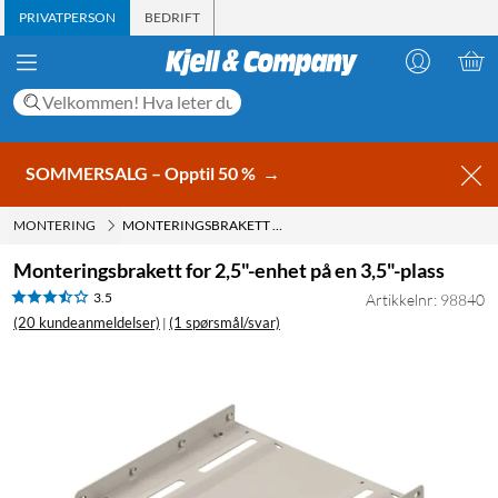
PRIVATPERSON
BEDRIFT
SOMMERSALG – Opptil 50 %
→
MONTERING
MONTERINGSBRAKETT FOR 2,5"-ENHET PÅ EN 3,5"-PLASS
Monteringsbrakett for 2,5"-enhet på en 3,5"-plass
3.5
Artikkelnr: 98840
(20 kundeanmeldelser)
(1 spørsmål/svar)
|