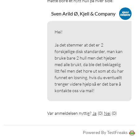
måtte bore et nytt hull på hver side.
Sven Arild Ø, Kjell & Company
Hei!

Ja det stemmer at det er 2 
forskjellige disk standarder, man kan 
bruke bare 2 hull men det hjelper 
med alle brukt, da ble det beklagelig 
litt feil men det høre ut som at du har 
funnet en løsning, hvis du eventuellt 
trenger videre hjelp så er det bare å 
kontakte oss via mail!
Var anmeldelsen nyttig?
Ja
(
0
)
Nei
(
0
)
Powered By TestFreaks