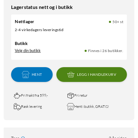
Lagerstatus nett og i butikk
Nettlager
50+ st
2-4 virkedagers leveringstid
Butikk
Velg din butikk
Finnes i 26 butikker.
HENT
LEGG I HANDLEKURV
Fri frakt fra 599,-
Fri retur
Rask levering
Hent i butikk, GRATIS!