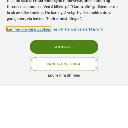
til at du skal få en skreddersydd opplevelse, unike tilbud og
tilpassede annonser. Ved å klikke på "Godta alle" godkjenner du
bruk av slike cookies. Du kan også velge hvilke cookies du vil
godkjenne, via lenken "Endre innstillinger".
Les mer om våre Cookies
,
les vår Personvernerklæring
GODTA ALLE
BARE NØDVENDIGE
Endre Innstillinger
Monteringsbrakett for 2,5"-enhet på en 3,5"-plass
99,90
3.5/5
HENT
LEGG I HANDLEKURV