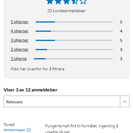
20
kundeanmeldelser
5 stjerner
5
4 stjerner
4
3 stjerner
5
2 stjerner
3
1 stjerne
3
Klikk her ovenfor for å filtrere
Viser 3 av 12 anmeldelser
Relevans
Torleif
Fungerte helt fint til formålet, ingenting å 
Verifisert kjøper
utsette på det. 