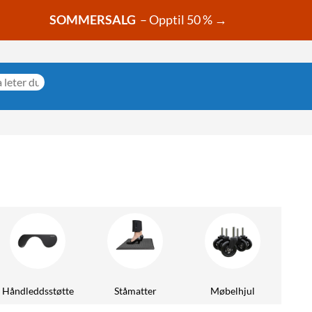
SOMMERSALG
– Opptil 50 % →
Håndleddsstøtte
Ståmatter
Møbelhjul