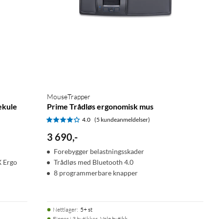
MouseTrapper
ekule
Prime Trådløs ergonomisk mus
4.0
(5 kundeanmeldelser)
3 690
,
-
Forebygger belastningsskader
X Ergo
Trådløs med Bluetooth 4.0
8 programmerbare knapper
Nettlager
:
5+ st
Finnes i 3 butikker.
Velg butikk