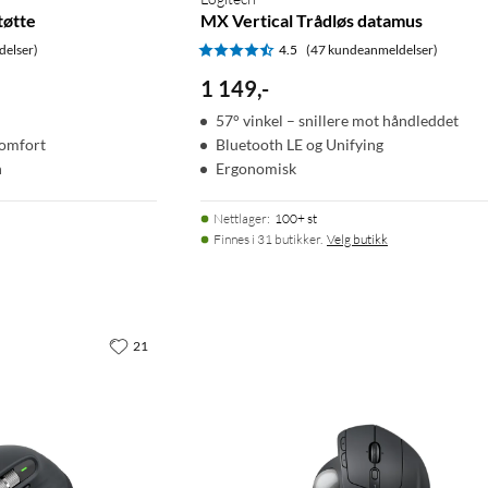
øtte
MX Vertical Trådløs datamus
delser)
4.5
(47 kundeanmeldelser)
1 149
,
-
57° vinkel – snillere mot håndleddet
komfort
Bluetooth LE og Unifying
n
Ergonomisk
Nettlager
:
100+ st
Finnes i 31 butikker.
Velg butikk
21