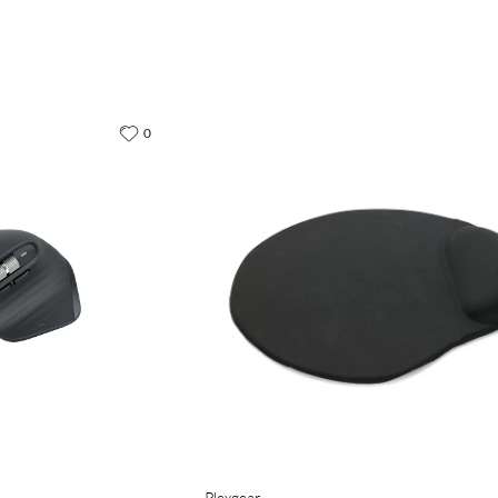
0
Plexgear