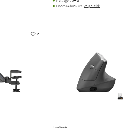
Nettlager
:
5+ st
Finnes i 4 butikker.
Velg butikk
2
Logitech