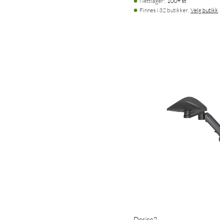
Nettlager
:
100+ st
Finnes i 32 butikker.
Velg butikk
Desire2