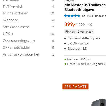
Mx Master 3s Trådløs da
KVM-switch
4
Bluetooth-utgave
Minnekortleser
10
4.5
(131 kundeanm
Skannere
6
899
,
-
1 299,-
Strekkodelesere
2
Finnes i 2 varianter
UPS
10
Ekstremt stille brytere
Overspenningsvern
6
8K DPI-sensor
Sikkerhetsnøkler
5
Bluetooth LE
Antivirus- og sikkerhet
1
Nettlager
:
100+ st
Finnes i 20 butikker.
Velg butikk
27% RABATT