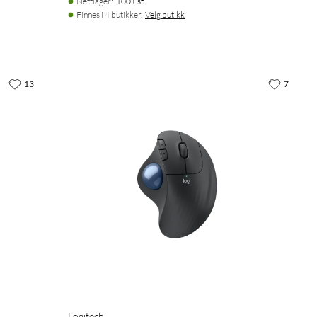
Nettlager
:
100+ st
Finnes i 4 butikker.
Velg butikk
13
7
Logitech