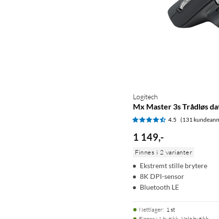
Logitech
Mx Master 3s Trådløs d
4.5
(131 kundeanm
1 149
,
-
Finnes i 2 varianter
Ekstremt stille brytere
8K DPI-sensor
Bluetooth LE
Nettlager
:
1 st
Finnes i 1 butikk.
Velg butikk