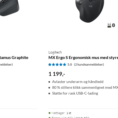
Logitech
atamus Graphite
MX Ergo S Ergonomisk mus med styr
eldelser)
5.0
(2 kundeanmeldelser)
1 199
,
-
Avlaster underarm og håndledd
80 % stillere klikk sammenlignet med M
Støtte for rask USB-C-lading
Nettlager
:
1 st
Finnes i 1 butikk.
Velg butikk