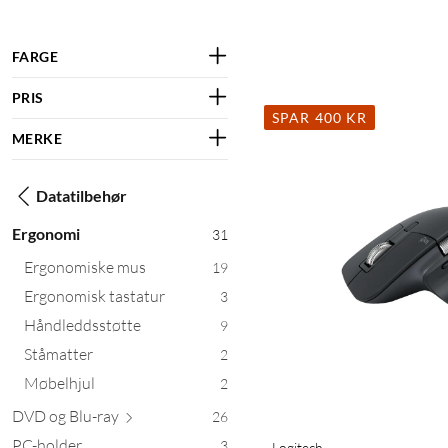
FARGE
PRIS
SPAR 400 KR
MERKE
Datatilbehør
Ergonomi
31
Ergonomiske mus
19
Ergonomisk tastatur
3
Håndleddsstøtte
9
Ståmatter
2
Møbelhjul
2
DVD og Bl
u-ray
26
PC-holder
3
Logitech