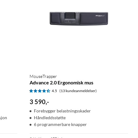
MouseTrapper
Advance 2.0 Ergonomisk mus
4.5
(13 kundeanmeldelser)
3 590
,
-
Forebygger belastningsskader
sjon
Håndleddsstøtte
6 programmerbare knapper