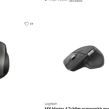
19
Logitech
MX Master 4 Trådløs ergonomisk mu