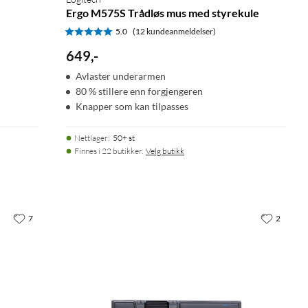
Ergo M575S Trådløs mus med styrekule
5.0
(12 kundeanmeldelser)
649
,
-
Avlaster underarmen
80 % stillere enn forgjengeren
Knapper som kan tilpasses
Nettlager
:
50+ st
Finnes i 22 butikker.
Velg butikk
7
2