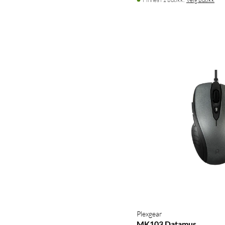
Plexgear
MK103 Datamus