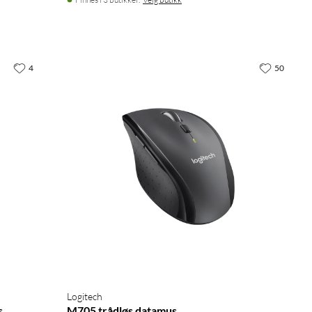
4
50
Logitech
s
M705 trådløs datamus