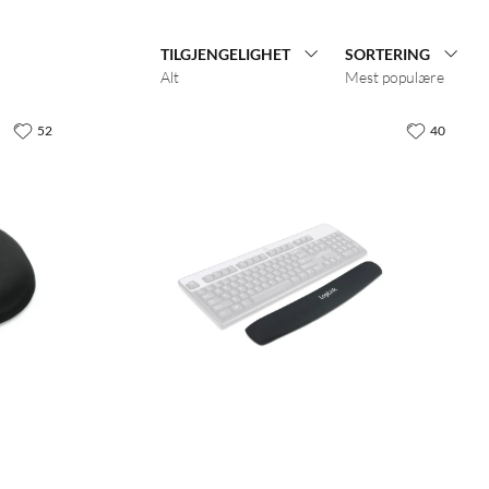
TILGJENGELIGHET
SORTERING
Alt
Mest populære
52
40