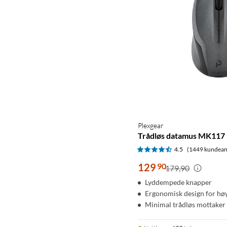
Plexgear
Trådløs datamus MK117
4.5
(1449 kundean
129
90
179,90
Lyddempede knapper
Ergonomisk design for hø
Minimal trådløs mottaker