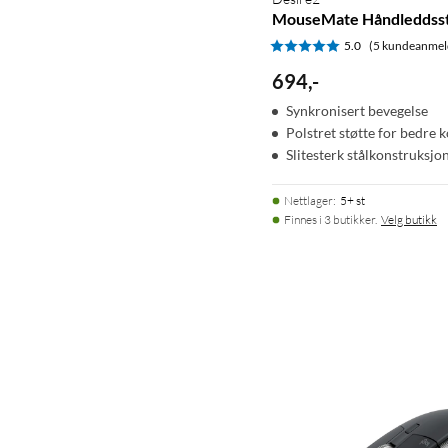
MouseMate Håndleddsst
5.0
(5 kundeanmel
694
,
-
Synkronisert bevegelse
Polstret støtte for bedre 
Slitesterk stålkonstruksjo
Nettlager
:
5+ st
Finnes i 3 butikker.
Velg butikk