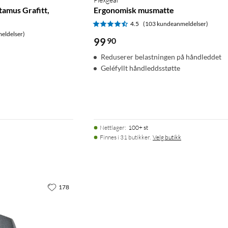
tamus Grafitt,
Ergonomisk musmatte
4.5
(103 kundeanmeldelser)
eldelser)
99
90
Reduserer belastningen på håndleddet
Geléfyllt håndleddsstøtte
Nettlager
:
100+ st
Finnes i 31 butikker.
Velg butikk
178