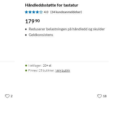
Håndleddsstøtte for tastatur
4.0
(34 kundeanmeldelser)
179
90
Reduserer belastningen på håndledd og skulder
Gelékonsistens
Nettlager
:
20+ st
Finnes i 25 butikker.
Velg butikk
2
18