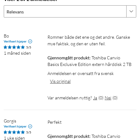
Tilkobling til harddisk: Micro-B
Relevans
Kabeltilkobling: USB-A til Micro-B
Bakoverkompatibilitet: USB 2.0
Filsystem: NTFS for Windows
Mac-kompatibilitet: Krever omformatering for macOS
Bo
Rommer både det ene og det andre. Ganske 
Verifisert kjøper
Strømforsyning: Via USB
mye faktisk, og den er uten feil.
5/5
Mål: 78 × 109 × 14 mm
1 måned siden
Gjennomgått produkt:
Toshiba Canvio 
Vekt: ca. 149 g
Basics Exclusive Edition extern hårddisk 2 TB
Garanti: 4 år
Systemkrav: Windows 11, Windows 10 eller Windows 8.1
Anmeldelsen er oversatt fra svensk
Øvrige krav: Ledig USB 3.2 Gen 1- eller USB 2.0-port
Vis original
I pakken
Var anmeldelsen nyttig?
Ja
(
0
)
Nei
(
0
)
1 × Toshiba Canvio Basics Exclusive Edition ekstern
harddisk
1 × USB 3.2 Gen 1-kabel, USB-A til Micro-B
Gorgis
Perfekt
Verifisert kjøper
1 × Beskyttelsesetui
5/5
Forhåndsinstallert bruksanvisning på harddisken
Gjennomgått produkt:
Toshiba Canvio 
1 uke siden