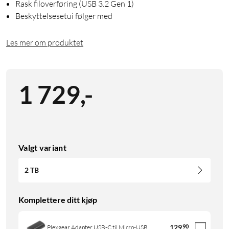
Rask filoverføring (USB 3.2 Gen 1)
Beskyttelsesetui følger med
Les mer om produktet
1 729
,
-
Valgt variant
2 TB
Komplettere ditt kjøp
129
90
Plexgear Adapter USB-C til Micro-USB