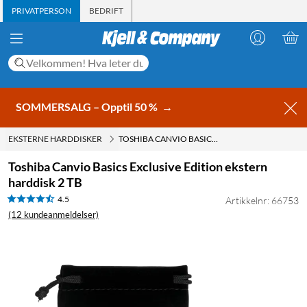
PRIVATPERSON
BEDRIFT
SOMMERSALG – Opptil 50 %
→
EKSTERNE HARDDISKER
TOSHIBA CANVIO BASICS EXCLUSIVE EDITION EKSTERN HARDDISK 2 TB
Toshiba Canvio Basics Exclusive Edition ekstern
harddisk 2 TB
4.5
Artikkelnr: 66753
(12 kundeanmeldelser)