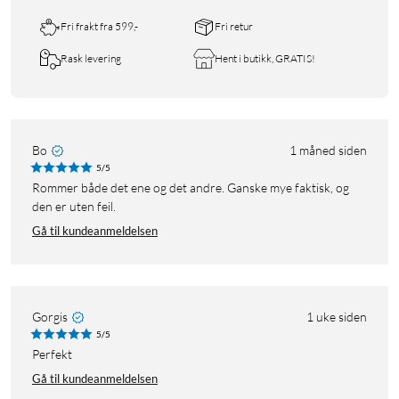
Fri frakt fra 599,-
Fri retur
Rask levering
Hent i butikk, GRATIS!
Bo
1 måned siden
5/5
Rommer både det ene og det andre. Ganske mye faktisk, og
den er uten feil.
Gå til kundeanmeldelsen
Gorgis
1 uke siden
5/5
Perfekt
Gå til kundeanmeldelsen