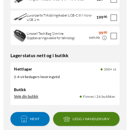
Luxorparts Tilkoblingskabel USB-C til Micro-
199
90
USB 1 m
99
90
Linocell Tech Bag Slimline
149,90
Oppbevaringsveske for teknologi
Lagerstatus nett og i butikk
Nettlager
100+ st
2-4 virkedagers leveringstid
Butikk
Velg din butikk
Finnes i 26 butikker.
HENT
LEGG I HANDLEKURV