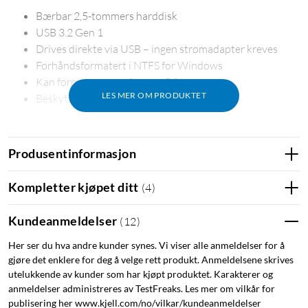
Bærbar 2,5-tommers harddisk
USB 3.2 Gen 1
Drives direkte via USB – ingen strømadapter kreves
Forhåndsformatert i NTFS for Windows
Kan formateres om for macOS
LES MER OM PRODUKTET
Beskyttelsesetui følger med
Ekstra lagring for filer og backup
Toshiba Canvio Basics Exclusive Edition gir ekstra
Produsentinformasjon
lagringsplass til filer du vil lagre, flytte eller ta med deg. Den
passer til dokumenter, bilder, musikk og filmer, og fungerer
Kompletter kjøpet ditt
(
4
)
som ekstern lagring til datamaskinen.
Kundeanmeldelser
(
12
)
Bærbar design med USB-drift
Her ser du hva andre kunder synes. Vi viser alle anmeldelser for å
Den kompakte 2,5-tommers harddisken får strøm direkte fra
gjøre det enklere for deg å velge rett produkt. Anmeldelsene skrives
datamaskinens USB-port. Det betyr at du bare trenger den
utelukkende av kunder som har kjøpt produktet. Karakterer og
anmeldelser administreres av TestFreaks. Les mer om vilkår for
medfølgende USB-kabelen – ingen separat strømadapter.
publisering her www.kjell.com/no/vilkar/kundeanmeldelser