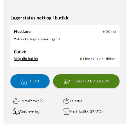
Lagerstatus nett og i butikk
Nettlager
50+ st
2-4 virkedagers leveringstid
Butikk
Velg din butikk
Finnes i 12 butikker.
HENT
LEGG I HANDLEKURV
Fri frakt fra 599,-
Fri retur
Rask levering
Hent i butikk, GRATIS!