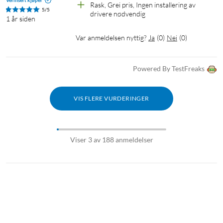
Rask, Grei pris, Ingen installering av 
5/5
drivere nødvendig
1 år siden
Var anmeldelsen nyttig?
Ja
(
0
)
Nei
(
0
)
Powered By TestFreaks
VIS FLERE VURDERINGER
Viser 3 av 188 anmeldelser