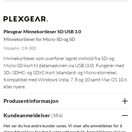
Plexgear Minnekortleser SD USB 3.0
Minnekortleser for Micro-SD og SD
Modellnr: CR-300
Minnekortleser som overfører lagret innhold fra SD- og
Micro-SD-kort til datamaskinen via USB (3.0). Fungerer med
SD-, SDHC- og SDXC-kort (standard- og Micro-størrelse).
Kompatibel med Windows Vista, 7, 8 og 10 samt Mac OS 10.6
eller nyere.
Produsentinformasjon
Kundeanmeldelser
(
584
)
Her ser du hva andre kunder synes. Vi viser alle anmeldelser for å
gjøre det enklere for deg å velge rett produkt. Anmeldelsene skrives