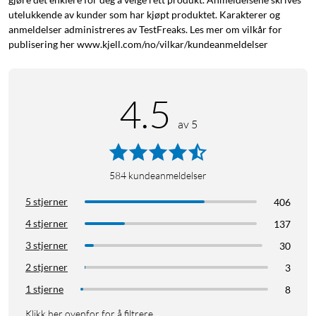
utelukkende av kunder som har kjøpt produktet. Karakterer og
anmeldelser administreres av TestFreaks. Les mer om vilkår for
publisering her www.kjell.com/no/vilkar/kundeanmeldelser
4.5
av 5
584
kundeanmeldelser
5 stjerner
406
4 stjerner
137
3 stjerner
30
2 stjerner
3
1 stjerne
8
Klikk her ovenfor for å filtrere