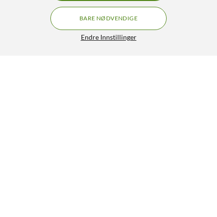
BARE NØDVENDIGE
Endre Innstillinger
Plexgear Minnekortleser SD USB 3.0
229,90
4.5/5
HENT
OVERVÅK
Lignende produkter