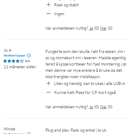
Rask og stabil
Ingen
Var anmeldelsen nyttig?
Ja
(
0
)
Nei
(
0
)
Jo A
Fungerte som den skulle, rett fra esken, inn i 
Verifisert kjøper
pc og minnekort inn i leseren. Hadde egentlig 
4/5
tenkt å kjøpe kortleser for fast montering i pc 
11 måneder siden
men denne var mye enklere å bruke da det 
ikke trengtes noen installasjon.
Liten og hendig, kan brukes i alle USB-A
Kunne hatt Plass for CF-kort også
Var anmeldelsen nyttig?
Ja
(
0
)
Nei
(
0
)
Minde
Plug and play. Rask og enkel i bruk
Verifisert kjøper