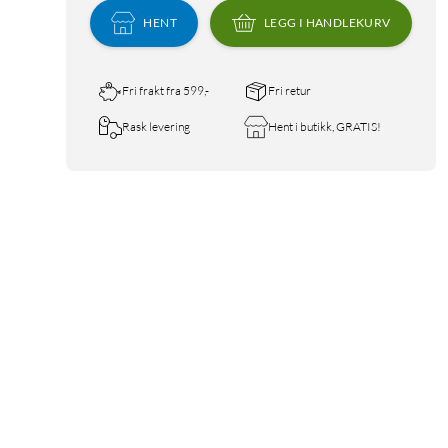
HENT
LEGG I HANDLEKURV
Fri frakt fra 599,-
Fri retur
Rask levering
Hent i butikk, GRATIS!