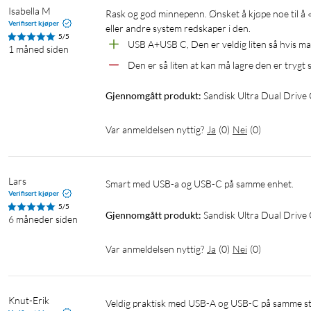
Isabella M
Rask og god minnepenn. Ønsket å kjøpe noe til å «future proof» en backup jeg enda kan bruke når jeg trenger å legge ISO 
Verifisert kjøper
eller andre system redskaper i den. 
5/5
USB A+USB C, Den er veldig liten så hvis man 
1 måned siden
Den er så liten at kan må lagre den er trygt 
Gjennomgått produkt:
Sandisk Ultra Dual Driv
Var anmeldelsen nyttig?
Ja
(
0
)
Nei
(
0
)
Lars
Smart med USB-a og USB-C på samme enhet. 
Verifisert kjøper
5/5
Gjennomgått produkt:
Sandisk Ultra Dual Driv
6 måneder siden
Var anmeldelsen nyttig?
Ja
(
0
)
Nei
(
0
)
Knut-Erik
Veldig praktisk med USB-A og USB-C på samme sticken. Den er veldig liten, som stort sett er bra, men pass på at den ikke 