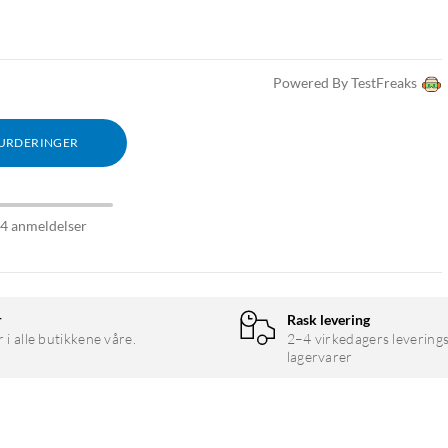
Powered By TestFreaks
VURDERINGER
94 anmeldelser
r
Rask levering
r i alle butikkene våre.
2–4 virkedagers leverings
lagervarer