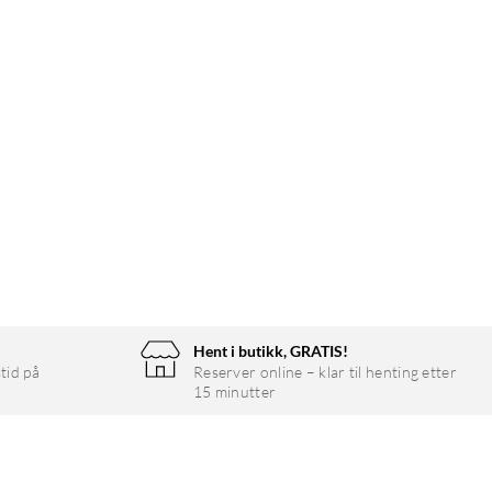
Hent i butikk, GRATIS!
tid på
Reserver online – klar til henting etter
15 minutter