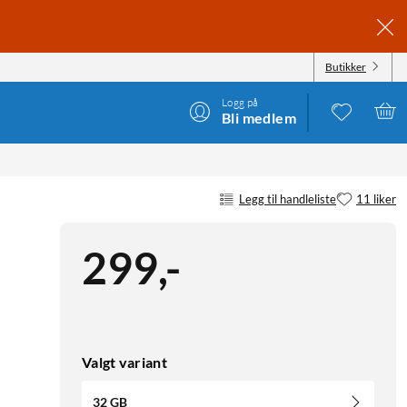
Butikker
Logg på
Bli medlem
Legg til handleliste
11 liker
299
,
-
Valgt variant
32 GB