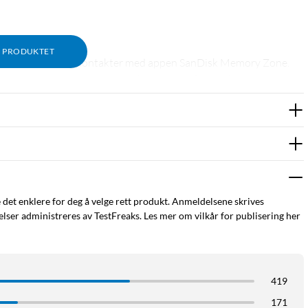
ter
M PRODUKTET
ikk, dokumenter og kontakter med appen SanDisk Memory Zone.
remdeles minnene som er viktigst. Flytt filer raskt til
nheter.
er konstruert for å beskytte enhetens tilkoblinger når du er på
belt og trygt. Nå vil du alltid ha det for hånden hvis du trenger å
e det enklere for deg å velge rett produkt. Anmeldelsene skrives
ser administreres av TestFreaks. Les mer om vilkår for publisering her
419
171