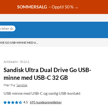
SOMMERSALG
– Opptil 50 % →
SANDISK ULTRA DUAL DRIVE GO USB-MINNE MED USB-C 32 GB
Artikkelnr: 36161
Sandisk Ultra Dual Drive Go USB-
minne med USB-C 32 GB
Mer fra:
Sandisk
USB-minne med USB-C og vanlig USB-kontakt
4.5
695 kundeanmeldelser