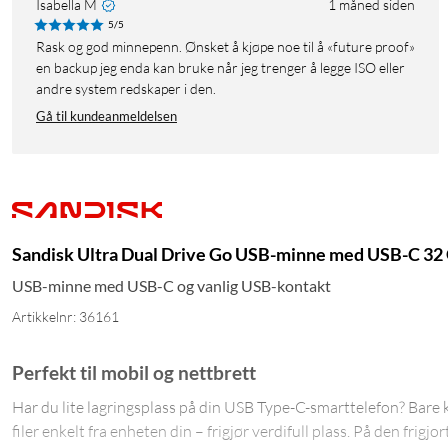
Isabella M
1 måned siden
5/5
Rask og god minnepenn. Ønsket å kjøpe noe til å «future proof»
en backup jeg enda kan bruke når jeg trenger å legge ISO eller
andre system redskaper i den.
Gå til kundeanmeldelsen
Sandisk Ultra Dual Drive Go USB-minne med USB-C 32
USB-minne med USB-C og vanlig USB-kontakt
Artikkelnr: 36161
Perfekt til mobil og nettbrett
Har du lite lagringsplass på din USB Type-C-smarttelefon? Bare 
filer enkelt fra enheten din – frigjør verdifull plass. På den frigjor