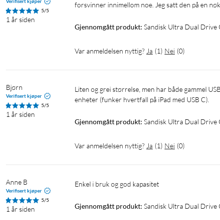
Verifisert kjøper
forsvinner innimellom noe. Jeg satt den på en nøk
5/5
1 år siden
Gjennomgått produkt:
Sandisk Ultra Dual Driv
Var anmeldelsen nyttig?
Ja
(
1
)
Nei
(
0
)
Bjørn
Liten og grei størrelse, men har både gammel USB A og nyere  USB C så den er kompatible med gamle, nye og mobile 
Verifisert kjøper
enheter (funker hvertfall på iPad med USB C).
5/5
1 år siden
Gjennomgått produkt:
Sandisk Ultra Dual Driv
Var anmeldelsen nyttig?
Ja
(
1
)
Nei
(
0
)
Anne B
Enkel i bruk og god kapasitet
Verifisert kjøper
5/5
Gjennomgått produkt:
Sandisk Ultra Dual Driv
1 år siden