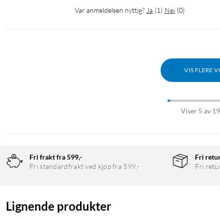
Var anmeldelsen nyttig?
Ja
(
1
)
Nei
(
0
)
VIS FLERE 
Viser 5 av 1
Fri frakt fra 599,-
Fri retu
Fri standardfrakt ved kjøp fra 599,-
Fri retu
Lignende produkter