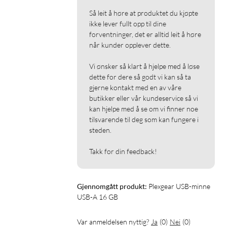
Så leit å høre at produktet du kjøpte 
ikke lever fullt opp til dine 
forventninger, det er alltid leit å høre 
når kunder opplever dette.

Vi ønsker så klart å hjelpe med å løse 
dette for dere så godt vi kan så ta 
gjerne kontakt med en av våre 
butikker eller vår kundeservice så vi 
kan hjelpe med å se om vi finner noe 
tilsvarende til deg som kan fungere i 
steden.

Takk for din feedback!
Gjennomgått produkt:
Plexgear USB-minne 
USB-A 16 GB
Var anmeldelsen nyttig?
Ja
(
0
)
Nei
(
0
)