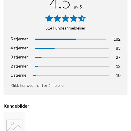
4.5
av 5
314
kundeanmeldelser
5 stjerner
182
4 stjerner
83
3 stjerner
27
2 stjerner
12
1 stjerne
10
Klikk her ovenfor for å filtrere
Kundebilder