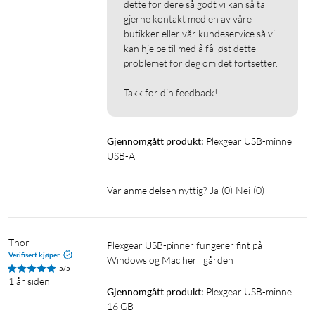
dette for dere så godt vi kan så ta 
gjerne kontakt med en av våre 
butikker eller vår kundeservice så vi 
kan hjelpe til med å få løst dette 
problemet for deg om det fortsetter.

Takk for din feedback!
Gjennomgått produkt:
Plexgear USB-minne 
USB-A
Var anmeldelsen nyttig?
Ja
(
0
)
Nei
(
0
)
Thor
Plexgear USB-pinner fungerer fint på 
Verifisert kjøper
Windows og Mac her i gården
5/5
1 år siden
Gjennomgått produkt:
Plexgear USB-minne 
16 GB