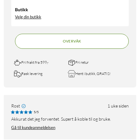
Butikk
Velg din butikk
OVERVÅK
Fri frakt fra 599,-
Fri retur
Rask levering
Hent i butikk, GRATIS!
Rost
1 uke siden
5/5
Akkurat det jeg forventet. Supert å koble til og bruke.
Gå til kundeanmeldelsen