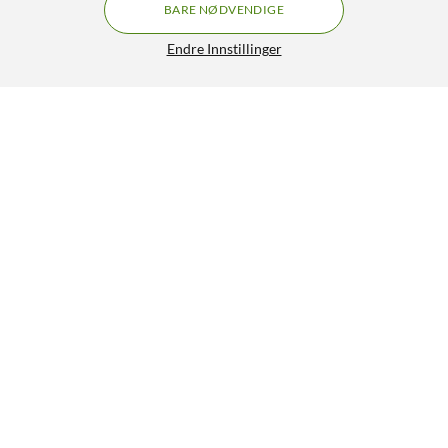
BARE NØDVENDIGE
Endre Innstillinger
Plexgear USB-minne USB-A 32 GB
149,90
4.5/5
OVERVÅK
Lignende produkter
107
11