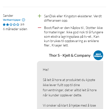
Sander
SanDisk eller Kingston eksisterer. Verdt 
Verifisert kjøper
differansen opp.
2/5
Boot/flash er den håpløs til., Støtter ikke 
6 måneder siden
formateringer. Ikke god nok til å fungere 
som ekstra lagringsplass på tv-et., Kan 
kun brukes til oppbevaring av enklere 
filer., Krasjer lett.
Thor S - Kjell & Company
Hei!

Så leit å høre at produktet du kjøpte 
ikke lever fullt opp til dine 
forventninger, det er alltid leit å høre 
når kunder opplever dette.

Vi ønsker så klart å hjelpe med å løse 