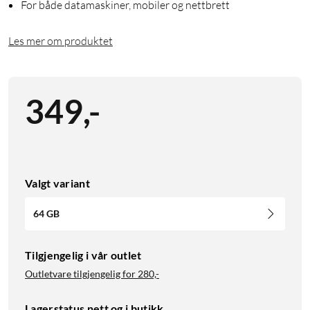
For både datamaskiner, mobiler og nettbrett
Les mer om produktet
349
,
-
Valgt variant
64 GB
Tilgjengelig i vår outlet
Outletvare tilgjengelig for
280,-
Lagerstatus nett og i butikk