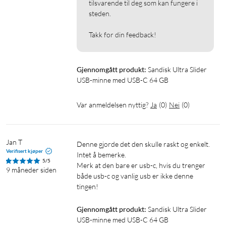
tilsvarende til deg som kan fungere i 
steden.

Takk for din feedback!
Gjennomgått produkt:
Sandisk Ultra Slider 
USB-minne med USB-C 64 GB
Var anmeldelsen nyttig?
Ja
(
0
)
Nei
(
0
)
Jan T
Denne gjorde det den skulle raskt og enkelt. 
Verifisert kjøper
Intet å bemerke.

5/5
Merk at den bare er usb-c, hvis du trenger 
9 måneder siden
både usb-c og vanlig usb er ikke denne 
tingen!
Gjennomgått produkt:
Sandisk Ultra Slider 
USB-minne med USB-C 64 GB