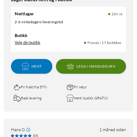
Nettlager
20+ st
2-6 virkedagers leveringstid
Butikk
Velg din butikk
Finnes i 17 butikker.
HENT
LEGG I HANDLEKURV
Fri frakt fra 599,-
Fri retur
Rask levering
Hent i butikk, GRATIS!
Hans G
1 måned siden
5/5