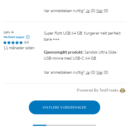
Var anmeldelsen nyttig?
Ja
(
0
)
Nei
(
0
)
Leiv A
Super flott USB 64 GB  fungerer helt perfekt 
Verifisert kjøper
bare +++
5/5
11 måneder siden
Gjennomgått produkt:
Sandisk Ultra Slide 
USB-minne med USB-C 64 GB
Var anmeldelsen nyttig?
Ja
(
0
)
Nei
(
0
)
Powered By TestFreaks
VIS FLERE VURDERINGER