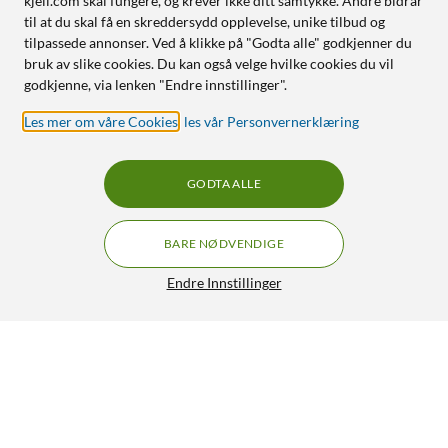
kjell.com skal fungere, og krever ikke ditt samtykke. Andre bidrar
til at du skal få en skreddersydd opplevelse, unike tilbud og
tilpassede annonser. Ved å klikke på "Godta alle" godkjenner du
bruk av slike cookies. Du kan også velge hvilke cookies du vil
godkjenne, via lenken "Endre innstillinger".
Les mer om våre Cookies
,
les vår Personvernerklæring
GODTA ALLE
BARE NØDVENDIGE
Endre Innstillinger
Sandisk Ultra Slider USB-minne med USB-C 64 GB
349,-
4.5/5
HENT
LEGG I HANDLEKURV