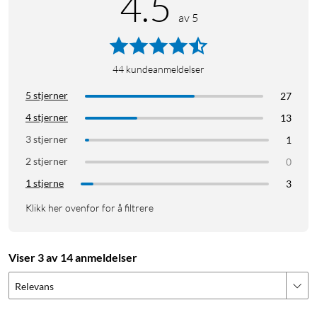
4.5
av 5
44
kundeanmeldelser
5 stjerner
27
4 stjerner
13
3 stjerner
1
2 stjerner
0
1 stjerne
3
Klikk her ovenfor for å filtrere
Viser 3 av 14 anmeldelser
Relevans