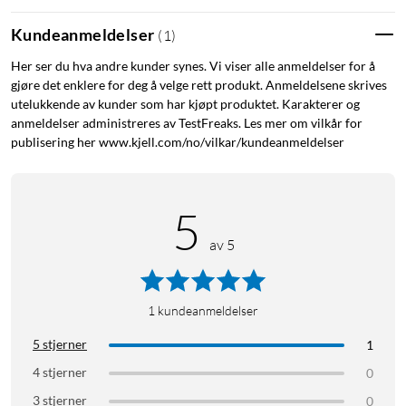
for tilkobling til TV eller projektor.
Kundeanmeldelser
(
1
)
Her ser du hva andre kunder synes. Vi viser alle anmeldelser for å
gjøre det enklere for deg å velge rett produkt. Anmeldelsene skrives
utelukkende av kunder som har kjøpt produktet. Karakterer og
anmeldelser administreres av TestFreaks. Les mer om vilkår for
publisering her www.kjell.com/no/vilkar/kundeanmeldelser
5
av 5
1
kundeanmeldelser
5 stjerner
1
4 stjerner
0
3 stjerner
0