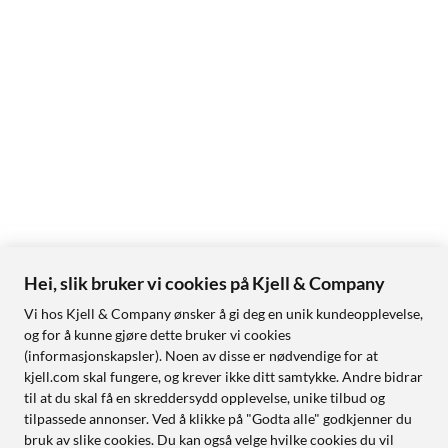
Hei, slik bruker vi cookies på Kjell & Company
Vi hos Kjell & Company ønsker å gi deg en unik kundeopplevelse,
og for å kunne gjøre dette bruker vi cookies
(informasjonskapsler). Noen av disse er nødvendige for at
kjell.com skal fungere, og krever ikke ditt samtykke. Andre bidrar
til at du skal få en skreddersydd opplevelse, unike tilbud og
tilpassede annonser. Ved å klikke på "Godta alle" godkjenner du
bruk av slike cookies. Du kan også velge hvilke cookies du vil