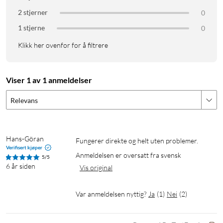
2 stjerner
0
1 stjerne
0
Klikk her ovenfor for å filtrere
Viser 1 av 1 anmeldelser
Relevans
Hans-Göran
Fungerer direkte og helt uten problemer.
Verifisert kjøper
Anmeldelsen er oversatt fra svensk
5/5
6 år siden
Vis original
Var anmeldelsen nyttig?
Ja
(
1
)
Nei
(
2
)