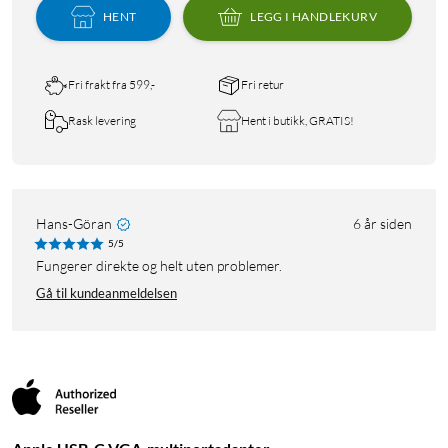
HENT
LEGG I HANDLEKURV
Fri frakt fra 599,-
Fri retur
Rask levering
Hent i butikk, GRATIS!
Hans-Göran
6 år siden
5/5
Fungerer direkte og helt uten problemer.
Gå til kundeanmeldelsen