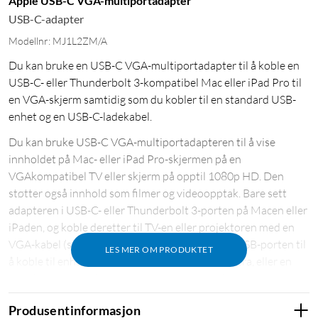
Apple USB-C VGA-multiportadapter
USB-C-adapter
Modellnr: MJ1L2ZM/A
Du kan bruke en USB-C VGA-multiportadapter til å koble en
USB-C- eller Thunderbolt 3-kompatibel Mac eller iPad Pro til
en VGA-skjerm samtidig som du kobler til en standard USB-
enhet og en USB-C-ladekabel.
Du kan bruke USB-C VGA-multiportadapteren til å vise
innholdet på Mac- eller iPad Pro-skjermen på en
VGAkompatibel TV eller skjerm på opptil 1080p HD. Den
støtter også innhold som filmer og videoopptak. Bare sett
adapteren i USB-C- eller Thunderbolt 3-porten på Macen eller
iPaden, og koble deretter til TV-en eller projektoren med en
VGA-kabel (selges separat). Bruk den standard USB-porten til
LES MER OM PRODUKTET
å koble til enheter som en flashdisk eller et kamera, eller en
USB-kabel for synkronisering og lading av iPhone, iPad eller
iPod. Du kan også koble en ladekabel til USB-C-porten for å
Produsentinformasjon
lade Mac eller iPad Pro. Krever en VGA-kabel (selges separat)