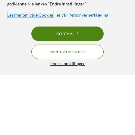
godkjenne, via lenken "Endre innstillinger".
Les mer om våre Cookies
,
les vår Personvernerklæring
GODTA ALLE
BARE NØDVENDIGE
Endre Innstillinger
Apple USB-C VGA-multiportadapter
749,-
5/5
HENT
LEGG I HANDLEKURV