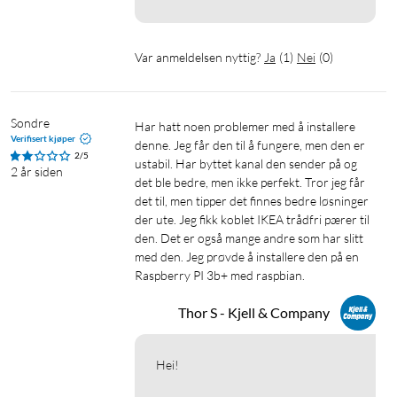
Var anmeldelsen nyttig?
Ja
(
1
)
Nei
(
0
)
Sondre
Har hatt noen problemer med å installere 
Verifisert kjøper
denne. Jeg får den til å fungere, men den er 
2/5
ustabil. Har byttet kanal den sender på og 
2 år siden
det ble bedre, men ikke perfekt. Tror jeg får 
det til, men tipper det finnes bedre løsninger 
der ute. Jeg fikk koblet IKEA trådfri pærer til 
den. Det er også mange andre som har slitt 
med den. Jeg prøvde å installere den på en 
Raspberry PI 3b+ med raspbian.   
Thor S - Kjell & Company
Hei!
