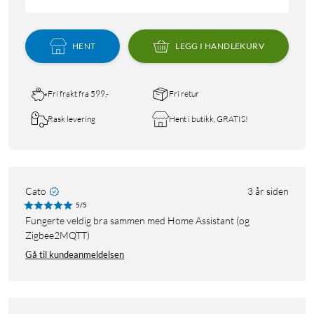
HENT
LEGG I HANDLEKURV
Fri frakt fra 599,-
Fri retur
Rask levering
Hent i butikk, GRATIS!
Cato
3 år siden
5/5
Fungerte veldig bra sammen med Home Assistant (og
Zigbee2MQTT)
Gå til kundeanmeldelsen