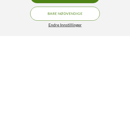
BARE NØDVENDIGE
Endre Innstillinger
Raspbee 2 Zigbee-kontroller for Raspberry Pi
504,-
3.5/5
HENT
LEGG I HANDLEKURV
Lignende produkter