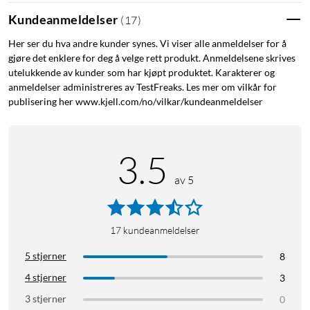
Kundeanmeldelser
(
17
)
Her ser du hva andre kunder synes. Vi viser alle anmeldelser for å
gjøre det enklere for deg å velge rett produkt. Anmeldelsene skrives
utelukkende av kunder som har kjøpt produktet. Karakterer og
anmeldelser administreres av TestFreaks. Les mer om vilkår for
publisering her www.kjell.com/no/vilkar/kundeanmeldelser
3.5
av 5
17
kundeanmeldelser
5 stjerner
8
4 stjerner
3
3 stjerner
0