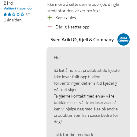
Bård
Ikke moro å sette denne opp kjøp dingle 
Verifisert kjøper
istedenfor den virker perfekt
2/5
Kan skjules
1 år siden
Dårlig å settes opp
Sven Arild Ø, Kjell & Company
Hei!

Så leit å høre at produktet du kjøpte 
ikke lever fullt opp til dine 
forventninger, det er alltid kjedelig 
når det skjer.

Ta gjerne kontakt med en av våre 
butikker eller vår kundeservice, så 
kan vi hjelpe deg med å se på andre 
produkter som kan passe bedre for 
deg!

Takk for din feedback!