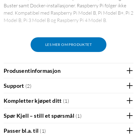
Buster samt Docker-installasjoner. Raspberry Pi følger ikke
med. Kompatibel med Raspberry Pi Model B, Pi Model B+, Pi 2
Model B, Pi 3 Model B og Raspberry Pi 4 Model B.
LES MER OM PRODUKTET
Produsentinformasjon
Support
(
2
)
Kompletter kjøpet ditt
(
1
)
Spør Kjell – still et spørsmål
(
1
)
Passer bl.a. til
(
1
)