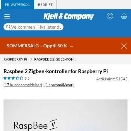
PRIVATPERSON
BEDRIFT
SOMMERSALG – Opptil 50 %
→
RASPBERRY PI
RASPBEE 2 ZIGBEE-KONTROLLER FOR RASPBERRY PI
Raspbee 2 Zigbee-kontroller for Raspberry Pi
3.5
Artikkelnr: 51545
(17 kundeanmeldelser)
(1 spørsmål/svar)
|