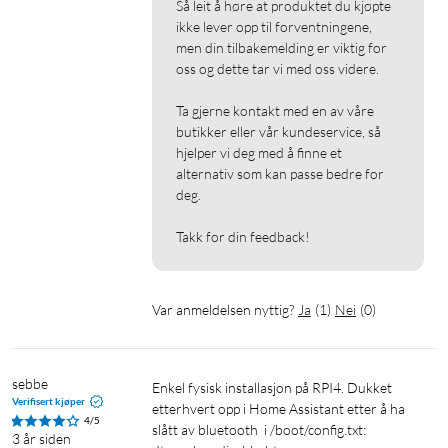
Så leit å høre at produktet du kjøpte 
ikke lever opp til forventningene, 
men din tilbakemelding er viktig for 
oss og dette tar vi med oss videre.

Ta gjerne kontakt med en av våre 
butikker eller vår kundeservice, så 
hjelper vi deg med å finne et 
alternativ som kan passe bedre for 
deg.

Takk for din feedback!
Var anmeldelsen nyttig?
Ja
(
1
)
Nei
(
0
)
sebbe
Enkel fysisk installasjon på RPI4. Dukket 
Verifisert kjøper
etterhvert opp i Home Assistant etter å ha 
4/5
slått av bluetooth  i /boot/config.txt:

3 år siden