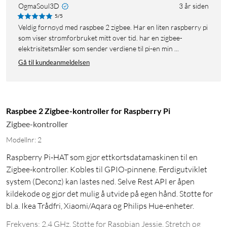
OgmaSoul3D
3 år siden
5/5
Veldig fornøyd med raspbee 2 zigbee. Har en liten raspberry pi
som viser strømforbruket mitt over tid. har en zigbee-
elektrisitetsmåler som sender verdiene til pi-en min ...
Gå til kundeanmeldelsen
Raspbee 2 Zigbee-kontroller for Raspberry Pi
Zigbee-kontroller
Modellnr: 2
Raspberry Pi-HAT som gjør ettkortsdatamaskinen til en
Zigbee-kontroller. Kobles til GPIO-pinnene. Ferdigutviklet
system (Deconz) kan lastes ned. Selve Rest API er åpen
kildekode og gjør det mulig å utvide på egen hånd. Støtte for
bl.a. Ikea Trådfri, Xiaomi/Aqara og Philips Hue-enheter.
Frekvens: 2,4 GHz. Støtte for Raspbian Jessie, Stretch og