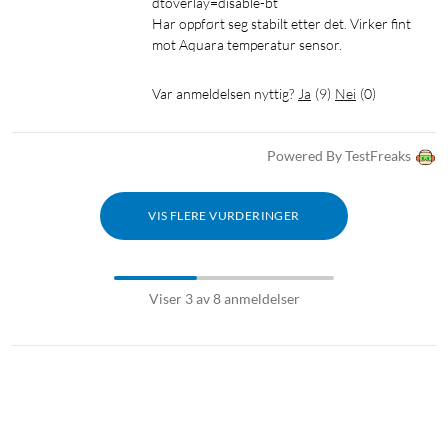
dtoverlay=disable-bt

Har oppført seg stabilt etter det. Virker fint 
mot Aquara temperatur sensor.
Var anmeldelsen nyttig?
Ja
(
9
)
Nei
(
0
)
Powered By TestFreaks
VIS FLERE VURDERINGER
Viser 3 av 8 anmeldelser