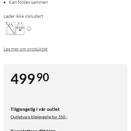
Kan foldes sammen
Lader ikke inkludert
0.1
-
2.5
W
Les mer om produktet
90
499
Tilgjengelig i vår outlet
Outletvare tilgjengelig for
350,-
Komplettere ditt kjøp