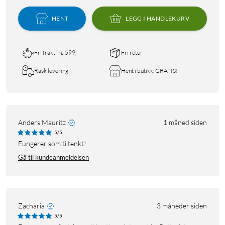
HENT
LEGG I HANDLEKURV
Fri frakt fra 599,-
Fri retur
Rask levering
Hent i butikk, GRATIS!
Anders Mauritz
1 måned siden
5/5
Fungerer som tiltenkt!
Gå til kundeanmeldelsen
Zacharia
3 måneder siden
5/5