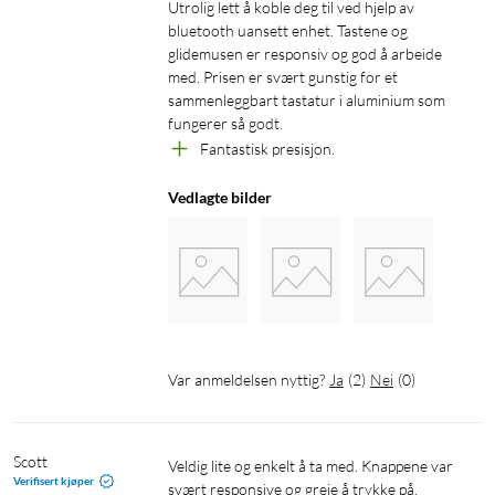
Utrolig lett å koble deg til ved hjelp av 
bluetooth uansett enhet. Tastene og 
glidemusen er responsiv og god å arbeide 
med. Prisen er svært gunstig for et 
sammenleggbart tastatur i aluminium som 
fungerer så godt. 
Fantastisk presisjon.
Vedlagte bilder
Var anmeldelsen nyttig?
Ja
(
2
)
Nei
(
0
)
Scott
Veldig lite og enkelt å ta med. Knappene var 
Verifisert kjøper
svært responsive og greie å trykke på. 