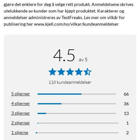
gjøre det enklere for deg å velge rett produkt. Anmeldelsene skrives
utelukkende av kunder som har kjøpt produktet. Karakterer og
Spesifikasjoner
anmeldelser administreres av TestFreaks. Les mer om vilkår for
Bluetooth 5.1
publisering her www.kjell.com/no/vilkar/kundeanmeldelser
Rekkevidde: ca. 10 m
Kompatibilitet: iOS/Android/Windows
Lading: 5 V/1 A (USB-C)
4.5
Batteritid ved bruk: 50 timer (15 timer med styreplaten
av 5
aktivert)
Ladetid: ca. 2 timer
Mål - lagt sammen: 152x98x14 mm
118
kundeanmeldelser
Mål - utfelt: 304x98x8 mm
Vekt: 197 g
5 stjerner
66
Nordisk tastaturoppsett
4 stjerner
36
Leveres med USB-C-kabel for lading.
3 stjerner
13
2 stjerner
1
1 stjerne
2