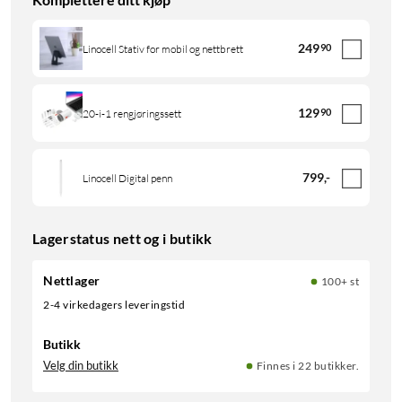
249
90
Linocell Stativ for mobil og nettbrett
129
90
20-i-1 rengjøringssett
799
,
-
Linocell Digital penn
Lagerstatus nett og i butikk
Nettlager
100+ st
2-4 virkedagers leveringstid
Butikk
Velg din butikk
Finnes i 22 butikker.