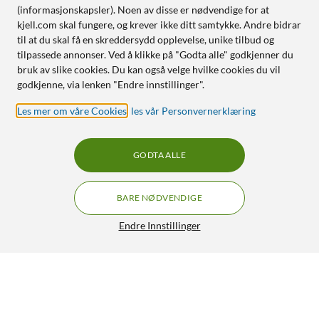
(informasjonskapsler). Noen av disse er nødvendige for at
kjell.com skal fungere, og krever ikke ditt samtykke. Andre bidrar
til at du skal få en skreddersydd opplevelse, unike tilbud og
tilpassede annonser. Ved å klikke på "Godta alle" godkjenner du
bruk av slike cookies. Du kan også velge hvilke cookies du vil
godkjenne, via lenken "Endre innstillinger".
Les mer om våre Cookies
,
les vår Personvernerklæring
GODTA ALLE
BARE NØDVENDIGE
Endre Innstillinger
Linocell Sammenleggbart Bluetooth-tastatur
499,90
4.5/5
HENT
LEGG I HANDLEKURV