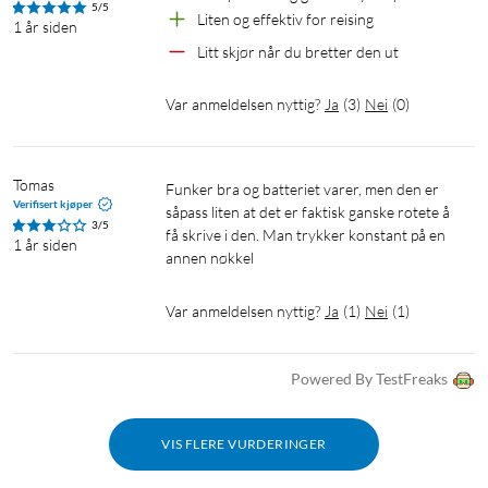
5/5
Liten og effektiv for reising
1 år siden
Litt skjør når du bretter den ut
Var anmeldelsen nyttig?
Ja
(
3
)
Nei
(
0
)
Tomas
Funker bra og batteriet varer, men den er 
Verifisert kjøper
såpass liten at det er faktisk ganske rotete å 
3/5
få skrive i den. Man trykker konstant på en 
1 år siden
annen nøkkel 
Var anmeldelsen nyttig?
Ja
(
1
)
Nei
(
1
)
Powered By TestFreaks
VIS FLERE VURDERINGER