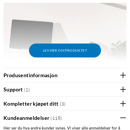
LES MER OM PRODUKTET
Produsentinformasjon
Support
(
1
)
Kompletter kjøpet ditt
(
3
)
Kundeanmeldelser
(
118
)
Her ser du hva andre kunder synes. Vi viser alle anmeldelser for å