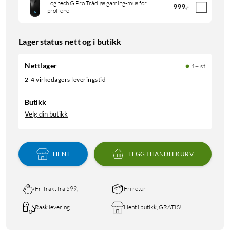
Logitech G Pro Trådløs gaming-mus for
999
,
-
proffene
Lagerstatus nett og i butikk
Nettlager
1+ st
2-4 virkedagers leveringstid
Butikk
Velg din butikk
HENT
LEGG I HANDLEKURV
Fri frakt fra 599,-
Fri retur
Rask levering
Hent i butikk, GRATIS!