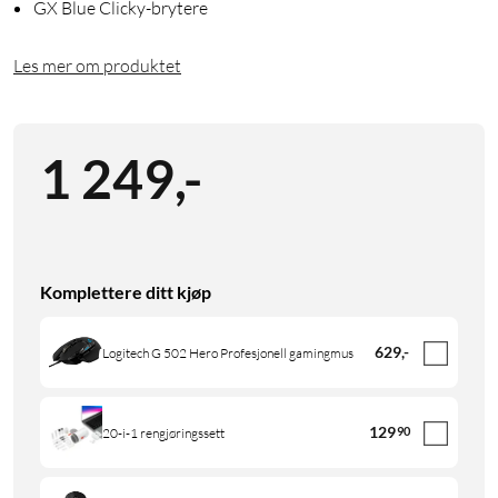
GX Blue Clicky-brytere
Les mer om produktet
1 249
,
-
Komplettere ditt kjøp
629
,
-
Logitech G 502 Hero Profesjonell gamingmus
129
90
20-i-1 rengjøringssett