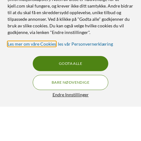
kjell.com skal fungere, og krever ikke ditt samtykke. Andre bidrar
til at du skal få en skreddersydd opplevelse, unike tilbud og
tilpassede annonser. Ved å klikke på "Godta alle" godkjenner du
bruk av slike cookies. Du kan også velge hvilke cookies du vil
godkjenne, via lenken "Endre innstillinger".
Les mer om våre Cookies
,
les vår Personvernerklæring
GODTA ALLE
BARE NØDVENDIGE
Endre Innstillinger
Logitech G Pro Mekanisk tastatur
GRATIS FRAKT
5/5
1 249,-
HENT
LEGG I HANDLEKURV