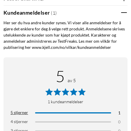
GX Blue Clicky
Kundeanmeldelser
(
1
)
G Pro har Logitechs egne brytere, GX Blue. De gir en god taktil
følelse og en klassisk klikkelyd slik at du vet at hvert trykk er
Her ser du hva andre kunder synes. Vi viser alle anmeldelser for å
gjøre det enklere for deg å velge rett produkt. Anmeldelsene skrives
registrert. Avstand til aktiveringspunktet: 2,0 mm.
utelukkende av kunder som har kjøpt produktet. Karakterer og
Aktiveringskraft: 50 g. Total avstand: 3,7 mm.
anmeldelser administreres av TestFreaks. Les mer om vilkår for
publisering her www.kjell.com/no/vilkar/kundeanmeldelser
Med mediekontrollene er det enkelt å styre musikk og volum
direkte på tastaturet. Tastaturet kobles til med en avtakbar
Micro-USB-kabel (1,8 m). Mål: 153x361x34 mm. Vekt: 980 g
5
(uten kabel).
av 5
Logitech
GX Blue Clicky
1
kundeanmeldelser
5 stjerner
1
4 stjerner
0
3 stjerner
0