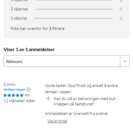
2 stjerner
0
1 stjerne
0
Klikk her ovenfor for å filtrere
Viser 1 av 1 anmeldelser
Relevans
Conny
Gode taster. God finish og enkelt å endre 
Verifisert kjøper
temaer i appen.
5/5
Kan du slå av belysningen med but-
11 måneder siden
knappen på tastaturet?
Anmeldelsen er oversatt fra svensk
Vis original