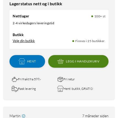
Lagerstatus nett og i butikk
Nettlager
100+ st
2-4 virkedagers leveringstid
Butikk
Velg din butikk
Finnes i 25 butikker.
HENT
LEGG I HANDLEKURV
Fri frakt fra 599,-
Fri retur
Rask levering
Hent i butikk, GRATIS!
Martin
7 måneder siden