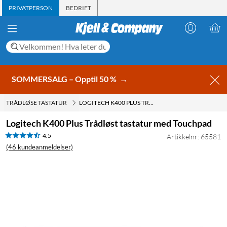
PRIVATPERSON
BEDRIFT
SOMMERSALG – Opptil 50 %
→
TRÅDLØSE TASTATUR
LOGITECH K400 PLUS TRÅDLØST TASTATUR MED TOUCHPAD
Logitech K400 Plus Trådløst tastatur med Touchpad
4.5
Artikkelnr: 65581
(46 kundeanmeldelser)