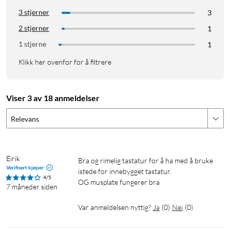
dataforhold. Kompatibelt med Windows 7 og nyere, Android
3 stjerner
3
7 og nyere samt Chrome OS.
2 stjerner
1
1 stjerne
1
Kan tilpasses
Klikk her ovenfor for å filtrere
Bruk det slik det er eller tilpass det med Logitech Options-
programvaren. Forhåndsinnstilte brytere gjør det enkelt å
justere volum, gjøre valg eller bruke favorittsnarveier i
Viser 3 av 18 anmeldelser
Windows og Android.
Relevans
Spesifikasjoner
Batteritid: opptil 18 måneder
Batteritype: 2x AA-batterier (følger med)
Eirik
Bra og rimelig tastatur for å ha med å bruke 
Rekkevidde: ca. 10 m
Verifisert kjøper
istede for innebygget tastatur. 

4/5
Tilkobling: Logitech Unifying-mottaker (følger med)
OG musplate fungerer bra
7 måneder siden
Kompatibilitet: Windows, Android, Chrome OS
Mål: 139,9x354,3x23,5 mm
Var anmeldelsen nyttig?
Ja
(
0
)
Nei
(
0
)
Vekt: 390 g (med batterier)