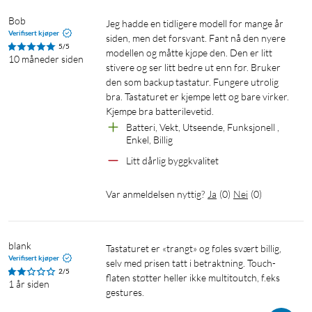
Logitech
Bob
Jeg hadde en tidligere modell for mange år 
Verifisert kjøper
siden, men det forsvant. Fant nå den nyere 
5/5
modellen og måtte kjøpe den. Den er litt 
10 måneder siden
stivere og ser litt bedre ut enn før. Bruker 
den som backup tastatur. Fungere utrolig 
bra. Tastaturet er kjempe lett og bare virker. 
Kjempe bra batterilevetid. 
Batteri, Vekt, Utseende, Funksjonell , 
Enkel, Billig
Litt dårlig byggkvalitet 
Var anmeldelsen nyttig?
Ja
(
0
)
Nei
(
0
)
blank
Tastaturet er «trangt» og føles svært billig, 
Verifisert kjøper
selv med prisen tatt i betraktning. Touch-
2/5
flaten støtter heller ikke multitoutch, f.eks 
1 år siden
gestures.