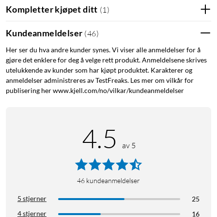
Kompletter kjøpet ditt
(
1
)
Utformet for avslappet kontroll
Med den innebygde pekeplaten kan du håndtere skriving og
Kundeanmeldelser
(
46
)
navigering på ett og samme sted. Når det gjelder din
datastyrte TV, gjør K400 navigeringen enklere uten at du må
Her ser du hva andre kunder synes. Vi viser alle anmeldelser for å
gjøre det enklere for deg å velge rett produkt. Anmeldelsene skrives
koble til tastatur og mus separat (eller reise deg fra sofaen).
utelukkende av kunder som har kjøpt produktet. Karakterer og
Slik at du helt enkelt kan se på videoer, surfe på nettet eller
anmeldelser administreres av TestFreaks. Les mer om vilkår for
chatte med venner.
publisering her www.kjell.com/no/vilkar/kundeanmeldelser
Stille taster, stor pekeplate
Komfortable, stille taster og en stor pekeplate gjør det enkelt
4.5
å navigere i underholdningen. Installasjonen går raskt takket
av 5
være den lilla USB Unifying-mottakeren med enkel tilkobling.
Trådløst og kompatibelt
46
kundeanmeldelser
Kraftig, forsinkelsesfri trådløs teknologi gir deg opptil 10
5 stjerner
25
meters frihet uten forsinkelse eller avbrudd. Den trådløse
rekkevidden kan variere avhengig av bruker-, miljø- og
4 stjerner
16