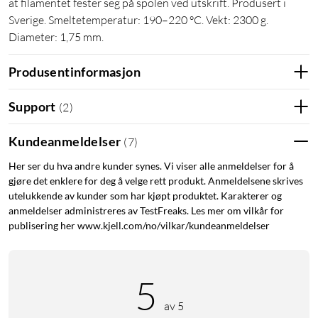
at filamentet fester seg på spolen ved utskrift. Produsert i
Sverige. Smeltetemperatur: 190–220 °C. Vekt: 2300 g.
Diameter: 1,75 mm.
Produsentinformasjon
Support
(
2
)
Kundeanmeldelser
(
7
)
Her ser du hva andre kunder synes. Vi viser alle anmeldelser for å
gjøre det enklere for deg å velge rett produkt. Anmeldelsene skrives
utelukkende av kunder som har kjøpt produktet. Karakterer og
anmeldelser administreres av TestFreaks. Les mer om vilkår for
publisering her www.kjell.com/no/vilkar/kundeanmeldelser
5
av 5