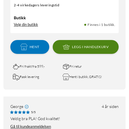
2-4 virkedagers leveringstid
Butikk
Velg din butikk
Finnes i 1 butikk.
HENT
LEGG I HANDLEKURV
Fri frakt fra 599,-
Fri retur
Rask levering
Hent i butikk, GRATIS!
George
4 år siden
5/5
Veldig bra PLA! God kvalitet!
Gå til kundeanmeldelsen