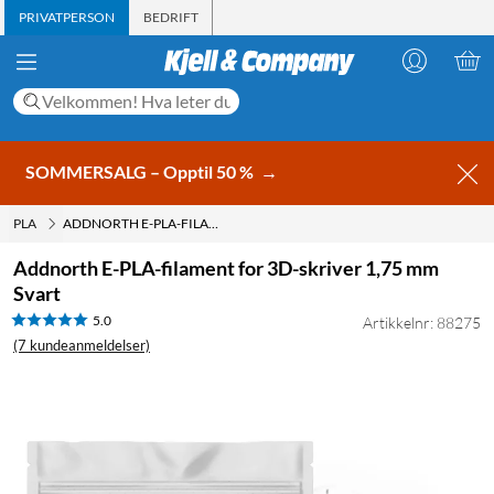
PRIVATPERSON
BEDRIFT
SOMMERSALG – Opptil 50 %
→
PLA
ADDNORTH E-PLA-FILAMENT FOR 3D-SKRIVER 1,75 MM SVART
Addnorth E-PLA-filament for 3D-skriver 1,75 mm
Svart
5.0
Artikkelnr: 88275
(7 kundeanmeldelser)