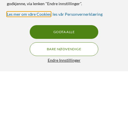
godkjenne, via lenken "Endre innstillinger".
Les mer om våre Cookies
,
les vår Personvernerklæring
GODTA ALLE
BARE NØDVENDIGE
Endre Innstillinger
Addnorth E-PLA-filament for 3D-skriver 1,75
GRATIS FRAKT
mm Svart
599,-
5/5
HENT
LEGG I HANDLEKURV