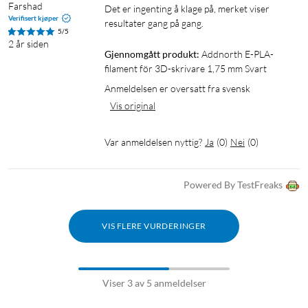
Farshad
Det er ingenting å klage på, merket viser 
Verifisert kjøper
resultater gang på gang.
5/5
2 år siden
Gjennomgått produkt:
Addnorth E-PLA-
filament för 3D-skrivare 1,75 mm Svart
Anmeldelsen er oversatt fra svensk
Vis original
Var anmeldelsen nyttig?
Ja
(
0
)
Nei
(
0
)
Powered By TestFreaks
VIS FLERE VURDERINGER
Viser 3 av 5 anmeldelser