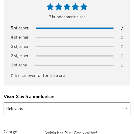
7
kundeanmeldelser
5 stjerner
7
4 stjerner
0
3 stjerner
0
2 stjerner
0
1 stjerne
0
Klikk her ovenfor for å filtrere
Viser 3 av 5 anmeldelser
Relevans
George
Veldig bra PLA! God kvalitet!