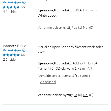
Verifisert kjøper
5/5
Gjennomgått produkt:
E-PLA 1.75 mm - 
4 år siden
White 2300g
Var anmeldelsen nyttig?
Ja
(
1
)
Nei
(
0
)
Addnoth E-PLA
Har alltid kjøpt Addnoth filament work solar 
Verifisert kjøper
klart.
5/5
2 år siden
Gjennomgått produkt:
Addnorth E-PLA-
filament för 3D-skrivare 1,75 mm Vit
Anmeldelsen er oversatt fra svensk
Vis original
Var anmeldelsen nyttig?
Ja
(
0
)
Nei
(
0
)