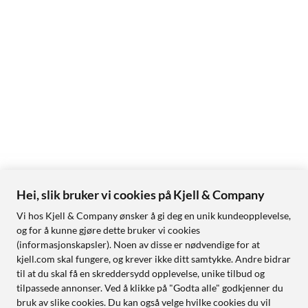
Hei, slik bruker vi cookies på Kjell & Company
Vi hos Kjell & Company ønsker å gi deg en unik kundeopplevelse,
og for å kunne gjøre dette bruker vi cookies
(informasjonskapsler). Noen av disse er nødvendige for at
kjell.com skal fungere, og krever ikke ditt samtykke. Andre bidrar
til at du skal få en skreddersydd opplevelse, unike tilbud og
tilpassede annonser. Ved å klikke på "Godta alle" godkjenner du
bruk av slike cookies. Du kan også velge hvilke cookies du vil