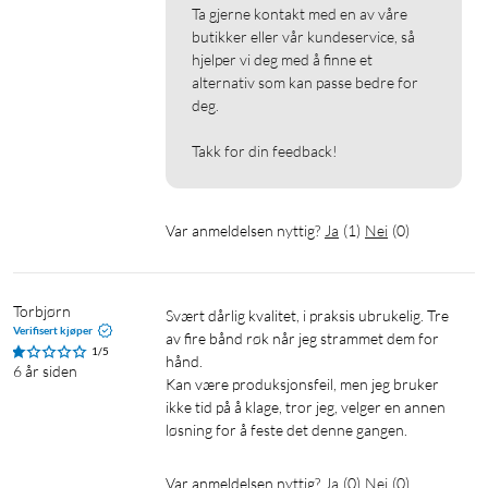
Ta gjerne kontakt med en av våre 
butikker eller vår kundeservice, så 
hjelper vi deg med å finne et 
alternativ som kan passe bedre for 
deg.

Takk for din feedback!
Var anmeldelsen nyttig?
Ja
(
1
)
Nei
(
0
)
Torbjørn
Svært dårlig kvalitet, i praksis ubrukelig. Tre 
Verifisert kjøper
av fire bånd røk når jeg strammet dem for 
1/5
hånd.

6 år siden
Kan være produksjonsfeil, men jeg bruker 
ikke tid på å klage, tror jeg, velger en annen 
Var anmeldelsen nyttig?
Ja
(
0
)
Nei
(
0
)