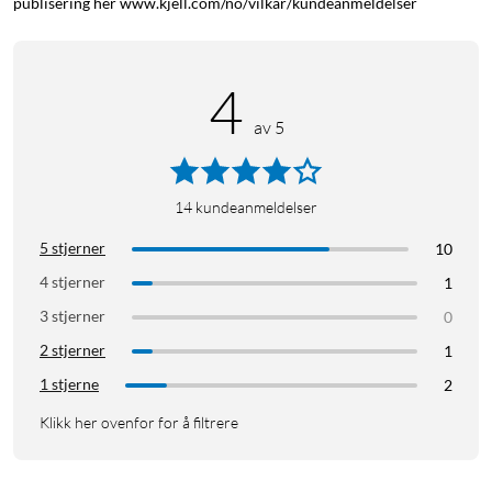
publisering her www.kjell.com/no/vilkar/kundeanmeldelser
4
av 5
14
kundeanmeldelser
5 stjerner
10
4 stjerner
1
3 stjerner
0
2 stjerner
1
1 stjerne
2
Klikk her ovenfor for å filtrere