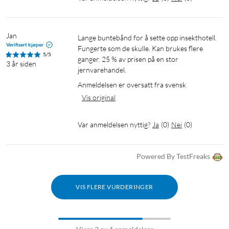
Jan
Lange buntebånd for å sette opp insekthotell. 
Verifisert kjøper
Fungerte som de skulle. Kan brukes flere 
5/5
ganger. 25 % av prisen på en stor 
3 år siden
jernvarehandel.
Anmeldelsen er oversatt fra svensk
Vis original
Var anmeldelsen nyttig?
Ja
(
0
)
Nei
(
0
)
Powered By TestFreaks
VIS FLERE VURDERINGER