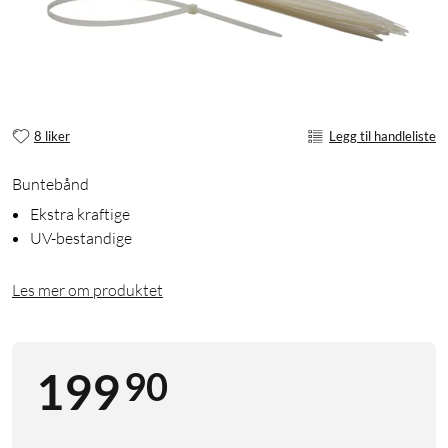
8 liker
Legg til handleliste
Buntebånd
Ekstra kraftige
UV-bestandige
Les mer om produktet
90
199