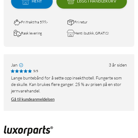
HENT
LEGG I HANDLEKURV
Fri frakt fra 599,-
Fri retur
Rask levering
Hent i butikk, GRATIS!
Jan
3 år siden
5/5
Lange buntebånd for å sette opp insekthotell. Fungerte som
de skulle. Kan brukes flere ganger. 25 % av prisen på en stor
jernvarehandel.
Gå til kundeanmeldelsen