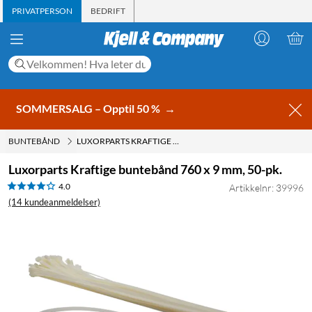
PRIVATPERSON
BEDRIFT
SOMMERSALG – Opptil 50 %
→
BUNTEBÅND
LUXORPARTS KRAFTIGE BUNTEBÅND 760 X 9 MM, 50-PK.
Luxorparts Kraftige buntebånd 760 x 9 mm, 50-pk.
4.0
Artikkelnr: 39996
(14 kundeanmeldelser)