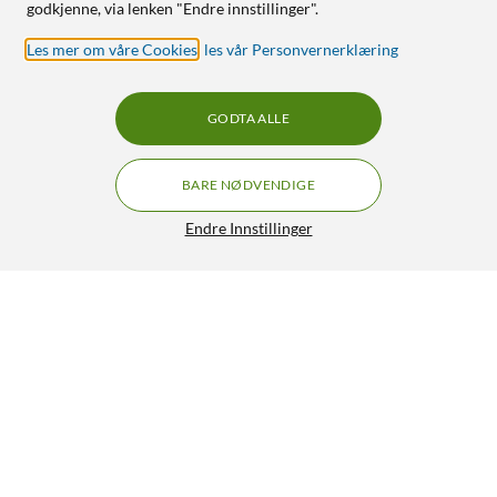
godkjenne, via lenken "Endre innstillinger".
Les mer om våre Cookies
,
les vår Personvernerklæring
GODTA ALLE
BARE NØDVENDIGE
Endre Innstillinger
Luxorparts Kraftige buntebånd 760 x 9 mm, 50-pk.
199,90
4/5
HENT
LEGG I HANDLEKURV