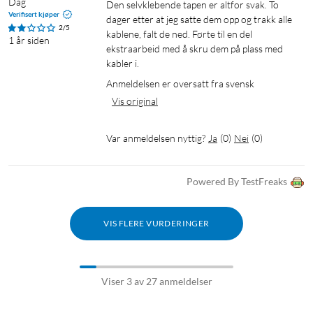
Dag
Den selvklebende tapen er altfor svak. To 
Verifisert kjøper
dager etter at jeg satte dem opp og trakk alle 
2/5
kablene, falt de ned. Førte til en del 
1 år siden
ekstraarbeid med å skru dem på plass med 
kabler i. 
Anmeldelsen er oversatt fra svensk
Vis original
Var anmeldelsen nyttig?
Ja
(
0
)
Nei
(
0
)
Powered By TestFreaks
VIS FLERE VURDERINGER
Viser 3 av 27 anmeldelser