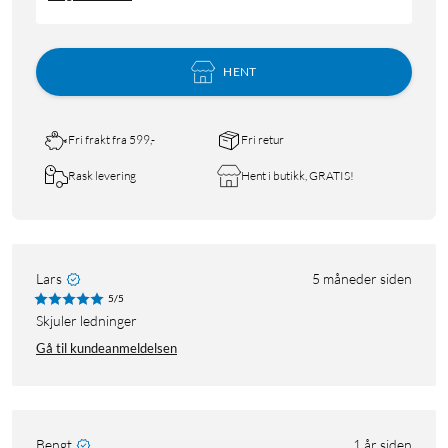
HENT
Fri frakt fra 599,-
Fri retur
Rask levering
Hent i butikk, GRATIS!
Lars
5 måneder siden
5/5
Skjuler ledninger
Gå til kundeanmeldelsen
Bengt
1 år siden