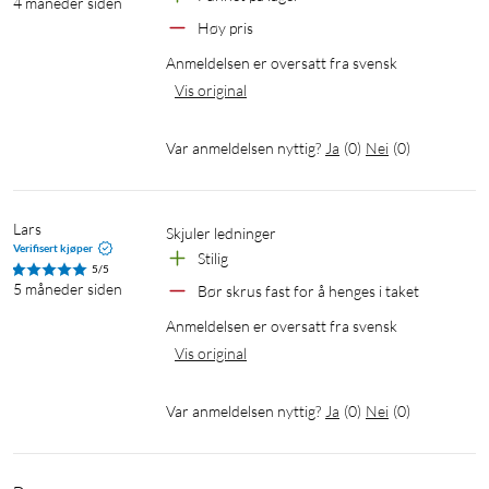
4 måneder siden
Høy pris
Anmeldelsen er oversatt fra svensk
Vis original
Var anmeldelsen nyttig?
Ja
(
0
)
Nei
(
0
)
Lars
Skjuler ledninger
Verifisert kjøper
Stilig
5/5
5 måneder siden
Bør skrus fast for å henges i taket
Anmeldelsen er oversatt fra svensk
Vis original
Var anmeldelsen nyttig?
Ja
(
0
)
Nei
(
0
)