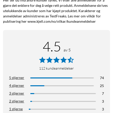
Her ser du hva andre kunder synes. Vi viser alle anmeldelser for å
gjøre det enklere for deg å velge rett produkt. Anmeldelsene skrives
utelukkende av kunder som har kjøpt produktet. Karakterer og
anmeldelser administreres av TestFreaks. Les mer om vilkår for
publisering her www.kjell.com/no/vilkar/kundeanmeldelser
4.5
av 5
112
kundeanmeldelser
5 stjerner
74
4 stjerner
25
3 stjerner
7
2 stjerner
3
1 stjerne
3