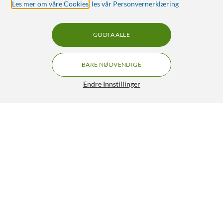
Les mer om våre Cookies
,
les vår Personvernerklæring
GODTA ALLE
BARE NØDVENDIGE
Endre Innstillinger
Kabelkanal Hvit 20x10 mm 2 m
99,90
4.5/5
HENT