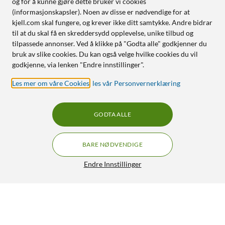
og for å kunne gjøre dette bruker vi cookies
(informasjonskapsler). Noen av disse er nødvendige for at
kjell.com skal fungere, og krever ikke ditt samtykke. Andre bidrar
til at du skal få en skreddersydd opplevelse, unike tilbud og
tilpassede annonser. Ved å klikke på "Godta alle" godkjenner du
bruk av slike cookies. Du kan også velge hvilke cookies du vil
godkjenne, via lenken "Endre innstillinger".
Les mer om våre Cookies
,
les vår Personvernerklæring
GODTA ALLE
BARE NØDVENDIGE
Endre Innstillinger
Skjøt for kabelkanal 20x17 mm
29,90