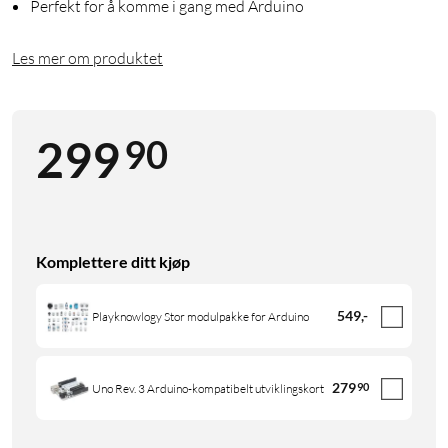
Perfekt for å komme i gang med Arduino
Les mer om produktet
90
299
Komplettere ditt kjøp
549
,
-
Playknowlogy Stor modulpakke for Arduino
279
90
Uno Rev. 3 Arduino-kompatibelt utviklingskort