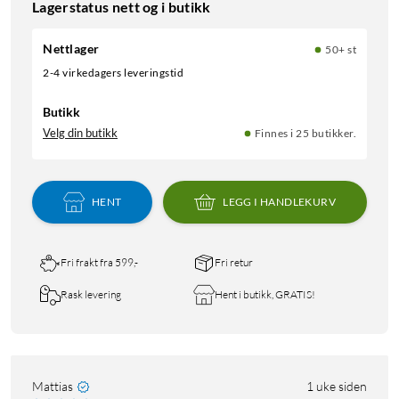
Lagerstatus nett og i butikk
Nettlager
50+ st
2-4 virkedagers leveringstid
Butikk
Velg din butikk
Finnes i 25 butikker.
HENT
LEGG I HANDLEKURV
Fri frakt fra 599,-
Fri retur
Rask levering
Hent i butikk, GRATIS!
Mattias
1 uke siden