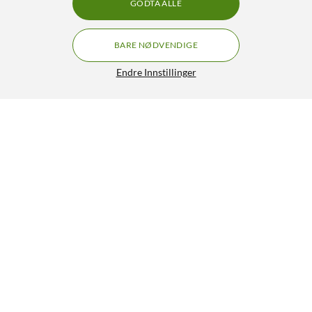
GODTA ALLE
BARE NØDVENDIGE
Endre Innstillinger
Playknowlogy Komponent-kit for eksperimentering med
Arduino
299,90
4.5/5
HENT
LEGG I HANDLEKURV
Lignende produkter