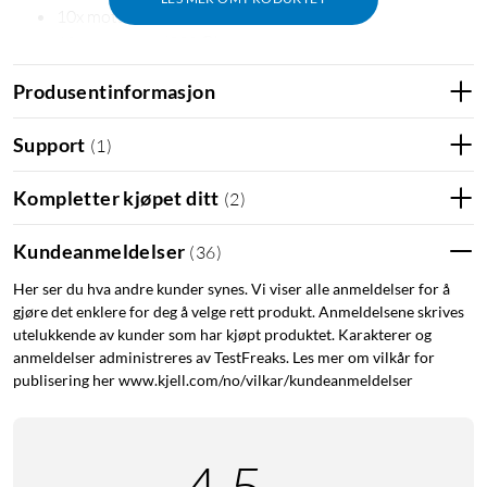
10x motstand (220 Ω)
10x motstand (330 Ω)
10x motstand (1 kΩ)
Produsentinformasjon
10x motstand (4,7 kΩ)
10x motstand (10 kΩ)
Support
(
1
)
10x motstand (47 kΩ)
10x motstand (100 kΩ)
Kompletter kjøpet ditt
(
2
)
10x keramiske kondensatorer (100 pF)
10x keramiske kondensatorer (10 nF)
Kundeanmeldelser
10x keramiske kondensatorer (100 nF)
(
36
)
10x keramiske kondensatorer (22 pF)
Her ser du hva andre kunder synes. Vi viser alle anmeldelser for å
10x elektrolyttkondensatorer (10 µF)
gjøre det enklere for deg å velge rett produkt. Anmeldelsene skrives
10x elektrolyttkondensatorer (470 µF)
utelukkende av kunder som har kjøpt produktet. Karakterer og
10x lysdioder (grønn)
anmeldelser administreres av TestFreaks. Les mer om vilkår for
publisering her www.kjell.com/no/vilkar/kundeanmeldelser
10x lysdioder (gul)
10x lysdioder (rød)
10x lysdioder (blå)
2x RGB-lysdioder
2x trykknapper (grønn)