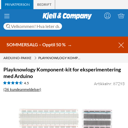
PRIVATPERSON
BEDRIFT
SOMMERSALG – Opptil 50 %
→
ARDUINO-PAKKE
PLAYKNOWLOGY KOMPONENT-KIT FOR EKSPERIMENTERING MED ARDUINO
Playknowlogy Komponent-kit for eksperimentering
med Arduino
4.5
Artikkelnr: 87293
(36 kundeanmeldelser)