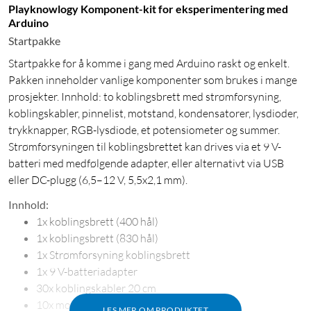
Playknowlogy Komponent-kit for eksperimentering med
Arduino
Startpakke
Startpakke for å komme i gang med Arduino raskt og enkelt.
Pakken inneholder vanlige komponenter som brukes i mange
prosjekter. Innhold: to koblingsbrett med strømforsyning,
koblingskabler, pinnelist, motstand, kondensatorer, lysdioder,
trykknapper, RGB-lysdiode, et potensiometer og summer.
Strømforsyningen til koblingsbrettet kan drives via et 9 V-
batteri med medfølgende adapter, eller alternativt via USB
eller DC-plugg (6,5–12 V, 5,5x2,1 mm).
Innhold:
1x koblingsbrett (400 hål)
1x koblingsbrett (830 hål)
1x Strømforsyning koblingsbrett
1x 9 V-batteriadapter
30x koblingskabler 20 cm
10x motstand (100 Ω)
LES MER OM PRODUKTET