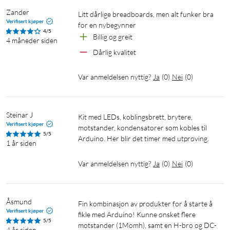
Zander
Litt dårlige breadboards, men alt funker bra 
Verifisert kjøper
for en nybegynner
4/5
Billig og greit
4 måneder siden
Dårlig kvalitet
Var anmeldelsen nyttig?
Ja
(
0
)
Nei
(
0
)
Steinar J
Kit med LEDs, koblingsbrett, brytere, 
Verifisert kjøper
motstander, kondensatorer som kobles til 
5/5
Arduino. Her blir det timer med utprøving.
1 år siden
Var anmeldelsen nyttig?
Ja
(
0
)
Nei
(
0
)
Åsmund
Fin kombinasjon av produkter for å starte å 
Verifisert kjøper
fikle med Arduino! Kunne ønsket flere 
5/5
motstander (1Momh), samt en H-bro og DC-
4 år siden