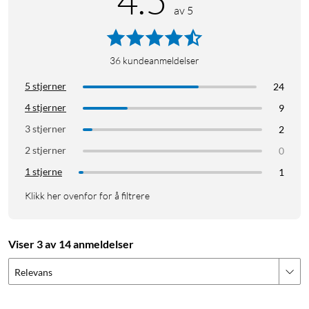
4.5
av 5
2x trykknapper (rød)
2x trykknapper (gul)
2x trykknapper (blå)
36
kundeanmeldelser
1x pinnelist (1x40)
1x potensiometer (10 kΩ)
5 stjerner
24
2x summer
4 stjerner
9
3 stjerner
2
2 stjerner
0
1 stjerne
1
Klikk her ovenfor for å filtrere
Viser 3 av 14 anmeldelser
Relevans