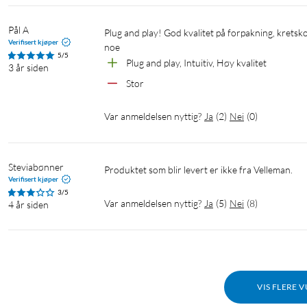
Pål A
Plug and play! God kvalitet på forpakning, kretskort og komponenter. Den ga 5V ut med en gang, så jeg slapp å justere på 
Verifisert kjøper
noe
5/5
Plug and play, Intuitiv, Høy kvalitet
3 år siden
Stor
Var anmeldelsen nyttig?
Ja
(
2
)
Nei
(
0
)
Steviabønner
Produktet som blir levert er ikke fra Velleman.
Verifisert kjøper
3/5
Var anmeldelsen nyttig?
Ja
(
5
)
Nei
(
8
)
4 år siden
VIS FLERE 