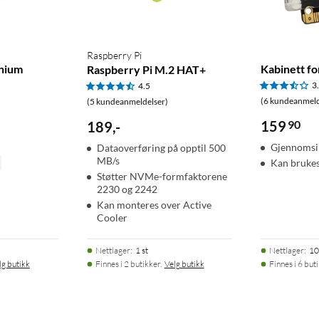
Raspberry Pi
inium
Kabinett fo
Raspberry Pi M.2 HAT+
3
4.5
(6 kundeanmeld
(5 kundeanmeldelser)
159
90
189
,
-
Gjennomsi
Dataoverføring på opptil 500
MB/s
Kan brukes
Støtter NVMe-formfaktorene
2230 og 2242
Kan monteres over Active
Cooler
Nettlager
:
1 st
Nettlager
:
10
lg butikk
Finnes i 2 butikker.
Velg butikk
Finnes i 6 but