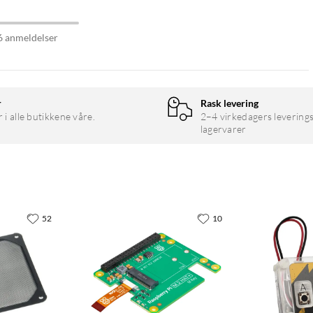
6 anmeldelser
r
Rask levering
r i alle butikkene våre.
2–4 virkedagers leverings
lagervarer
52
10