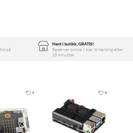
Hent i butikk, GRATIS!
tid på
Reserver online – klar til henting etter
15 minutter
5
9