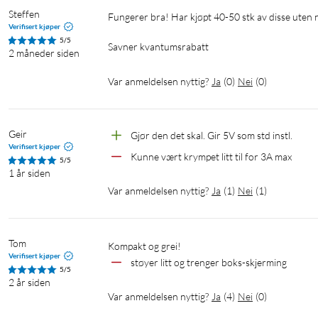
Steffen
Fungerer bra! Har kjøpt 40-50 stk av disse uten noen feil.

Verifisert kjøper
5/5
Savner kvantumsrabatt
2 måneder siden
Var anmeldelsen nyttig?
Ja
(
0
)
Nei
(
0
)
Geir
Gjør den det skal. Gir 5V som std instl. 
Verifisert kjøper
Kunne vært krympet litt til for 3A max
5/5
1 år siden
Var anmeldelsen nyttig?
Ja
(
1
)
Nei
(
1
)
Tom
kompakt og grei!
Verifisert kjøper
støyer litt og trenger boks-skjerming
5/5
2 år siden
Var anmeldelsen nyttig?
Ja
(
4
)
Nei
(
0
)