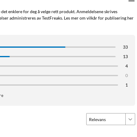
e det enklere for deg å velge rett produkt. Anmeldelsene skrives
ser administreres av TestFreaks. Les mer om vilkår for publisering her
33
13
4
0
1
re
Relevans