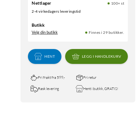
Nettlager
100+ st
2-4 virkedagers leveringstid
Butikk
Velg din butikk
Finnes i 29 butikker.
HENT
LEGG I HANDLEKURV
Fri frakt fra 599,-
Fri retur
Rask levering
Hent i butikk, GRATIS!