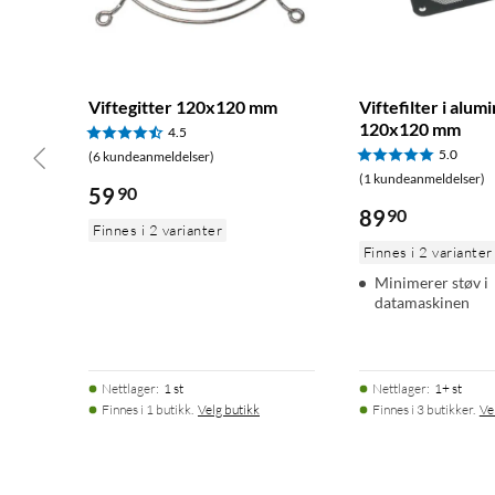
Viftegitter 120x120 mm
Viftefilter i alum
120x120 mm
4.5
5.0
(6 kundeanmeldelser)
(1 kundeanmeldelser)
59
90
89
90
Finnes i 2 varianter
Finnes i 2 varianter
Minimerer støv i
datamaskinen
Nettlager
:
1 st
Nettlager
:
1+ st
Finnes i 1 butikk.
Velg butikk
Finnes i 3 butikker.
Ve