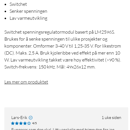
Switchet
Senker spenningen
Lav varmeutvikling
Switchet spenningsregulatormodul basert på LM2596S.
Brukes for å senke spenningen til ulike prosjekter og
komponenter. Omformer 3-40 V til 1,25-35 V. For likestrøm
(DC). Maks. 2,5 A. Bruk kjøleribbe ved effekt på mer enn 10
W. Lav varmeutvikling takket være høy effektivitet (>90 %).
Switch-frekvens: 150 kHz. Mål: 49x26x12 mm.
Les mer om produktet
Lars-Erik
1 uke siden
4/5
Fungerer som den skal. Litt vanskelig med trimputen før jeg