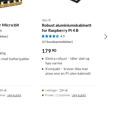
Joy-it
r Micro:bit
Robust aluminiumskabinett
for Raspberry Pi 4 B
.5
4.5
elser)
(27 kundeanmeldelser)
179
90
ktig
Ekstra robust – tåler støt og
 med batteripakke
høy varme
Kompakt – krever ikke mer
plass enn en Pi uten kabinett
0+ st
Nettlager
:
20+ st
ikker.
Velg butikk
Finnes i 21 butikker.
Velg butikk