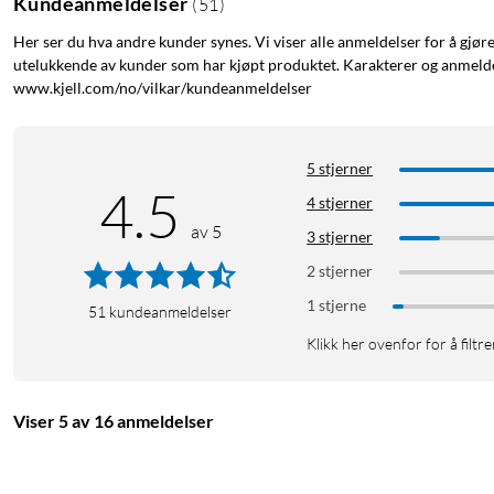
Kundeanmeldelser
(
51
)
Her ser du hva andre kunder synes. Vi viser alle anmeldelser for å gjør
utelukkende av kunder som har kjøpt produktet. Karakterer og anmeldel
www.kjell.com/no/vilkar/kundeanmeldelser
5 stjerner
4.5
4 stjerner
av 5
3 stjerner
2 stjerner
1 stjerne
51
kundeanmeldelser
Klikk her ovenfor for å filtre
Viser 5 av 16 anmeldelser