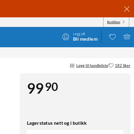
Butikker
Logg på
Bli medlem
Legg til handleliste
182 liker
90
99
Lagerstatus nett og i butikk