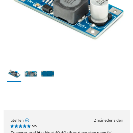
Steffen
2 måneder siden
5/5
Fungerer bra! Har kjøpt 40-50 stk av disse uten noen feil.