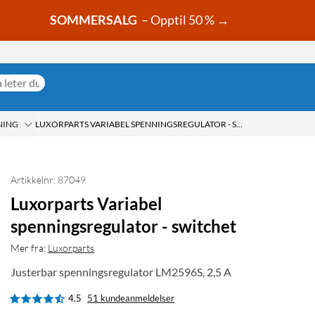
SOMMERSALG
– Opptil 50 % →
NING
LUXORPARTS VARIABEL SPENNINGSREGULATOR - SWITCHET
Artikkelnr: 87049
Luxorparts Variabel
spenningsregulator - switchet
Mer fra:
Luxorparts
Justerbar spenningsregulator LM2596S, 2,5 A
4.5
51 kundeanmeldelser