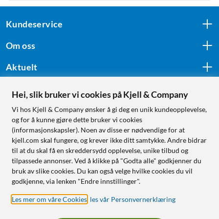
Kundeservice
Om oss
Aktuelt
Hei, slik bruker vi cookies på Kjell & Company
Følg oss
Vi hos Kjell & Company ønsker å gi deg en unik kundeopplevelse,
og for å kunne gjøre dette bruker vi cookies
(informasjonskapsler). Noen av disse er nødvendige for at
kjell.com skal fungere, og krever ikke ditt samtykke. Andre bidrar
Handle fra:
til at du skal få en skreddersydd opplevelse, unike tilbud og
tilpassede annonser. Ved å klikke på "Godta alle" godkjenner du
Sverige
bruk av slike cookies. Du kan også velge hvilke cookies du vil
Norge
godkjenne, via lenken "Endre innstillinger".
Les mer om våre Cookies
,
les vår Personvernerklæring