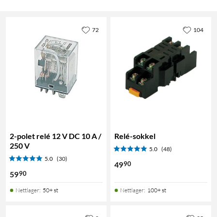
72
104
2-polet relé 12 V DC 10 A /
Relé-sokkel
250 V
5.0
(48)
5.0
(30)
90
49
90
59
Nettlager
:
50+ st
Nettlager
:
100+ st