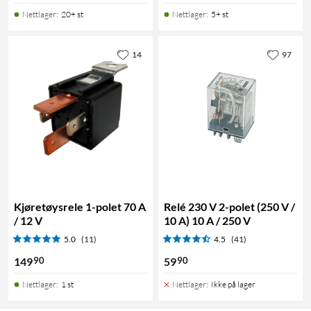
Nettlager
:
20+ st
Nettlager
:
5+ st
14
97
Kjøretøysrele 1-polet 70 A
Relé 230 V 2-polet (250 V /
/ 12 V
10 A) 10 A / 250 V
5.0
(11)
4.5
(41)
90
90
149
59
Nettlager
:
1 st
Nettlager
:
Ikke på lager