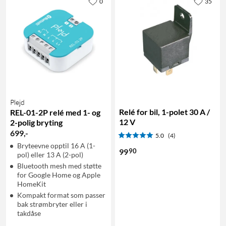
0
35
Plejd
Relé for bil, 1-polet 30 A /
REL-01-2P relé med 1- og
12 V
2-polig bryting
699
,
-
5.0
(4)
Bryteevne opptil 16 A (1-
90
99
pol) eller 13 A (2-pol)
Bluetooth mesh med støtte
for Google Home og Apple
HomeKit
Kompakt format som passer
bak strømbryter eller i
takdåse