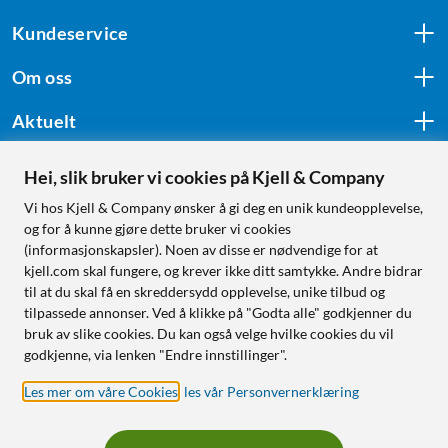
Kundeservice
Om oss
Aktuelt
Hei, slik bruker vi cookies på Kjell & Company
Følg oss
Vi hos Kjell & Company ønsker å gi deg en unik kundeopplevelse,
og for å kunne gjøre dette bruker vi cookies
(informasjonskapsler). Noen av disse er nødvendige for at
kjell.com skal fungere, og krever ikke ditt samtykke. Andre bidrar
Handle fra:
til at du skal få en skreddersydd opplevelse, unike tilbud og
tilpassede annonser. Ved å klikke på "Godta alle" godkjenner du
Sverige
bruk av slike cookies. Du kan også velge hvilke cookies du vil
Norge
godkjenne, via lenken "Endre innstillinger".
Les mer om våre Cookies
,
les vår Personvernerklæring