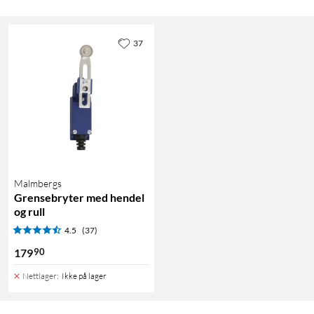
37
Malmbergs
Grensebryter med hendel
og rull
4.5
(37)
90
179
Nettlager
:
Ikke på lager