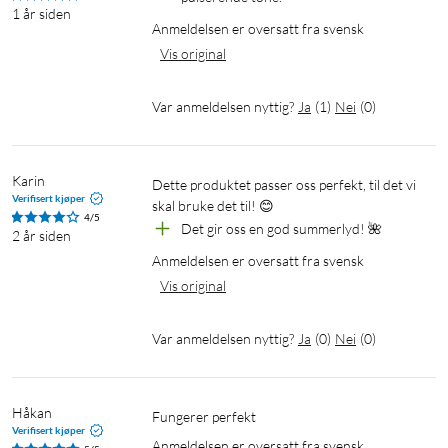
1 år siden
Anmeldelsen er oversatt fra svensk
Vis original
Var anmeldelsen nyttig?
Ja
(
1
)
Nei
(
0
)
Karin
Dette produktet passer oss perfekt, til det vi 
Verifisert kjøper
skal bruke det til! 😊
4/5
Det gir oss en god summerlyd! 🌺
2 år siden
Anmeldelsen er oversatt fra svensk
Vis original
Var anmeldelsen nyttig?
Ja
(
0
)
Nei
(
0
)
Håkan
Fungerer perfekt
Verifisert kjøper
Anmeldelsen er oversatt fra svensk