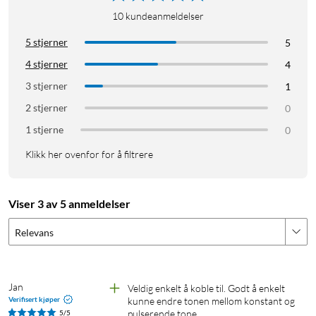
10
kundeanmeldelser
5 stjerner
5
4 stjerner
4
3 stjerner
1
2 stjerner
0
1 stjerne
0
Klikk her ovenfor for å filtrere
Viser 3 av 5 anmeldelser
Relevans
Jan
Veldig enkelt å koble til. Godt å enkelt 
Verifisert kjøper
kunne endre tonen mellom konstant og 
pulserende tone.
5/5