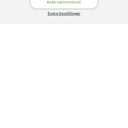
BARE NØDVENDIGE
Endre Innstillinger
Lignende produkter
17
11