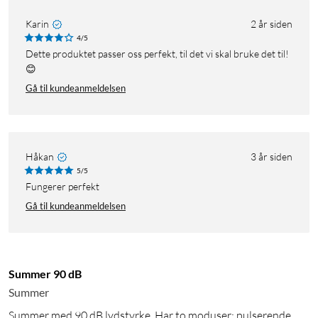
Karin
2 år siden
4/5
Dette produktet passer oss perfekt, til det vi skal bruke det til!
😊
Gå til kundeanmeldelsen
Håkan
3 år siden
5/5
Fungerer perfekt
Gå til kundeanmeldelsen
Summer 90 dB
Summer
Summer med 90 dB lydstyrke. Har to moduser: pulserende