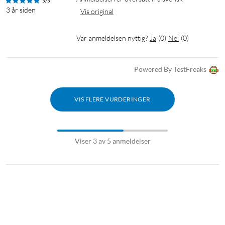
5/5
3 år siden
Vis original
Var anmeldelsen nyttig?
Ja
(
0
)
Nei
(
0
)
Powered By TestFreaks
VIS FLERE VURDERINGER
Viser 3 av 5 anmeldelser