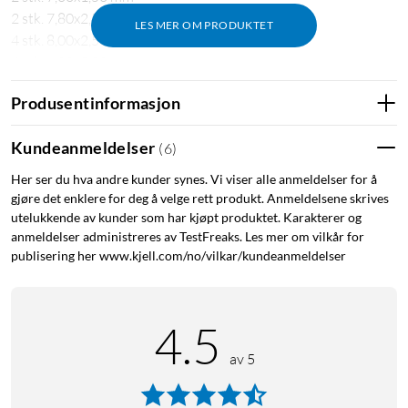
2 stk. 7,80x2,50 mm
LES MER OM PRODUKTET
4 stk. 8,00x2,50 mm
4 stk. 9,00x3,00 mm
2 stk. 11,00x2,50 mm
Produsentinformasjon
2 stk. 12,00x2,00 mm
2 stk. 12,00x3,00 mm
Kundeanmeldelser
(
6
)
4 stk. 13,60x2,70 mm
4 stk. 13,94x2,62 mm
Her ser du hva andre kunder synes. Vi viser alle anmeldelser for å
4 stk. 14,00x2,00 mm
gjøre det enklere for deg å velge rett produkt. Anmeldelsene skrives
4 stk. 17,50x2,00 mm
utelukkende av kunder som har kjøpt produktet. Karakterer og
4 stk. 18,00x2,50 mm
anmeldelser administreres av TestFreaks. Les mer om vilkår for
publisering her www.kjell.com/no/vilkar/kundeanmeldelser
2 stk. 18,72x2,62 mm
2 stk. 25,00x1,60 mm
2 stk. 28,00x4,00 mm
2 stk. 33,00x3,00 mm
4.5
2 stk. 42,00x3,00 mm
av 5
Armaturfett 3 g, transparent og næringsmiddelgodkjent