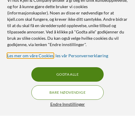
Vi hos Kjell & Company ønsker å gi deg en unik kundeopplevelse,
og for å kunne gjøre dette bruker vi cookies
(informasjonskapsler). Noen av disse er nødvendige for at
kjell.com skal fungere, og krever ikke ditt samtykke. Andre bidrar
til at du skal få en skreddersydd opplevelse, unike tilbud og
tilpassede annonser. Ved å klikke på "Godta alle" godkjenner du
bruk av slike cookies. Du kan også velge hvilke cookies du vil
godkjenne, via lenken "Endre innstillinger".
Les mer om våre Cookies
,
les vår Personvernerklæring
GODTA ALLE
BARE NØDVENDIGE
Endre Innstillinger
Sett med O-ringer 58-pk.
99,90
4.5/5