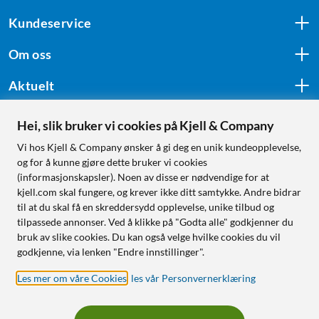
Kundeservice
Om oss
Aktuelt
Hei, slik bruker vi cookies på Kjell & Company
Følg oss
Vi hos Kjell & Company ønsker å gi deg en unik kundeopplevelse,
og for å kunne gjøre dette bruker vi cookies
(informasjonskapsler). Noen av disse er nødvendige for at
kjell.com skal fungere, og krever ikke ditt samtykke. Andre bidrar
Handle fra:
til at du skal få en skreddersydd opplevelse, unike tilbud og
tilpassede annonser. Ved å klikke på "Godta alle" godkjenner du
Sverige
bruk av slike cookies. Du kan også velge hvilke cookies du vil
Norge
godkjenne, via lenken "Endre innstillinger".
Les mer om våre Cookies
,
les vår Personvernerklæring