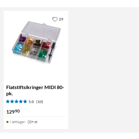
29
Flatstiftsikringer MIDI 80-
pk.
5.0
(10)
90
129
Nettlager
:
20+ st