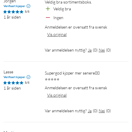
Jörgen
Veldig bra sortimentsboks.
Verifisert kjøper
Veldig bra
5/5
1 år siden
Ingen
Anmeldelsen er oversatt fra svensk
Vis original
Var anmeldelsen nyttig?
Ja
(
0
)
Nei
(
0
)
Lasse
Supergod kjøper mer senere👍🏻

Verifisert kjøper
⭐️⭐️⭐️⭐️⭐️
5/5
Anmeldelsen er oversatt fra svensk
1 år siden
Vis original
Var anmeldelsen nyttig?
Ja
(
0
)
Nei
(
0
)