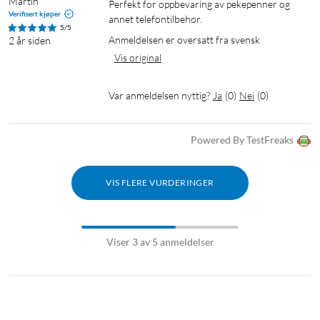
Martin
Perfekt for oppbevaring av pekepenner og 
Verifisert kjøper
annet telefontilbehør.
5/5
Anmeldelsen er oversatt fra svensk
2 år siden
Vis original
Var anmeldelsen nyttig?
Ja
(
0
)
Nei
(
0
)
Powered By TestFreaks
VIS FLERE VURDERINGER
Viser 3 av 5 anmeldelser