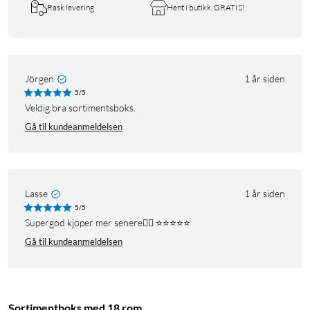
Rask levering
Hent i butikk, GRATIS!
Jörgen
1 år siden
5/5
Veldig bra sortimentsboks.
Gå til kundeanmeldelsen
Lasse
1 år siden
5/5
Supergod kjøper mer senere👍🏻 ⭐️⭐️⭐️⭐️⭐️
Gå til kundeanmeldelsen
Sortimentboks med 18 rom