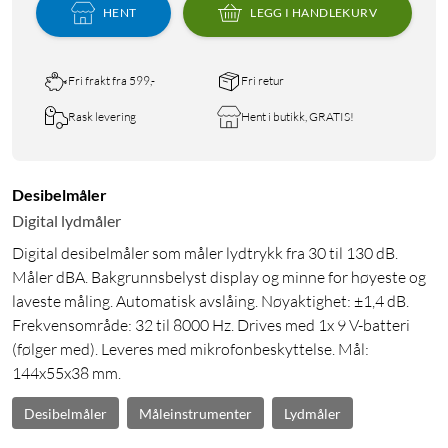
HENT
LEGG I HANDLEKURV
Fri frakt fra 599,-
Fri retur
Rask levering
Hent i butikk, GRATIS!
Desibelmåler
Digital lydmåler
Digital desibelmåler som måler lydtrykk fra 30 til 130 dB.
Måler dBA. Bakgrunnsbelyst display og minne for høyeste og
laveste måling. Automatisk avslåing. Nøyaktighet: ±1,4 dB.
Frekvensområde: 32 til 8000 Hz. Drives med 1x 9 V-batteri
(følger med). Leveres med mikrofonbeskyttelse. Mål:
144x55x38 mm.
Desibelmåler
Måleinstrumenter
Lydmåler