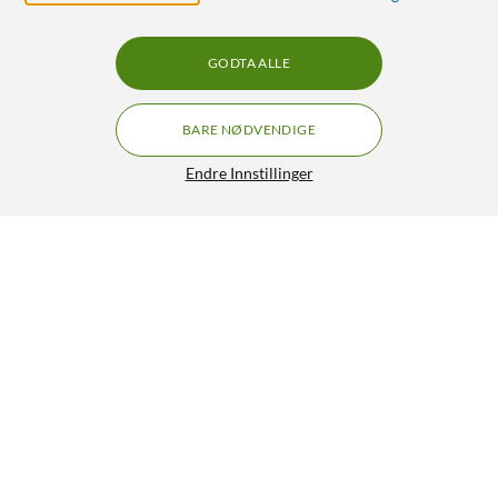
GODTA ALLE
BARE NØDVENDIGE
Endre Innstillinger
Desibelmåler
549,-
3/5
HENT
LEGG I HANDLEKURV